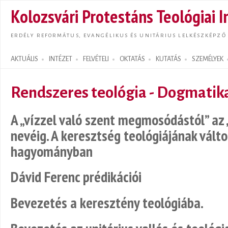
Ugrás
Kolozsvári Protestáns Teológiai I
tarta
ERDÉLY REFORMÁTUS, EVANGÉLIKUS ÉS UNITÁRIUS LELKÉSZKÉPZŐ
AKTUÁLIS
INTÉZET
FELVÉTELI
OKTATÁS
KUTATÁS
SZEMÉLYEK
Search form
Rendszeres teológia - Dogmatik
A „vízzel való szent megmosódástól” az „
nevéig. A keresztség teológiájának válto
hagyományban
Dávid Ferenc prédikációi
Bevezetés a keresztény teológiába.