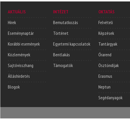
AKTUÁLIS
INTÉZET
OKTATÁS
Hírek
Bemutatkozás
Felvételi
Eseménynaptár
Történet
Képzések
Korábbi események
Egyetemi kapcsolatok
Tantárgyak
Közlemények
Bentlakás
Órarend
Sajtóvisszhang
Támogatók
Ösztöndíjak
Álláshirdetés
Erasmus
Blogok
Neptun
Segédanyagok