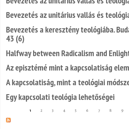
Bevezetés az unitárius vallás és teológi
Bevezetés az unitárius vallás és teológi
Bevezetés a keresztény teológiába. Buda
43 (6)
Halfway between Radicalism and Enlig
Az episztémé mint a kapcsolatiság ele
A kapcsolatiság, mint a teológiai móds
Egy kapcsolati teológia lehetőségei
1
2
3
4
5
6
7
8
9
Oldalak