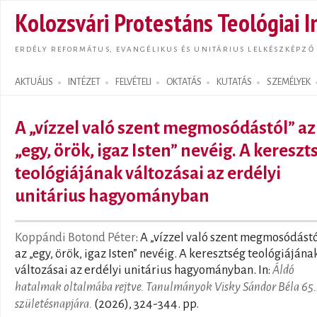
Ugrás
Kolozsvári Protestáns Teológiai I
tarta
ERDÉLY REFORMÁTUS, EVANGÉLIKUS ÉS UNITÁRIUS LELKÉSZKÉPZŐ
AKTUÁLIS
INTÉZET
FELVÉTELI
OKTATÁS
KUTATÁS
SZEMÉLYEK
Search form
A „vízzel való szent megmosódástól” az
„egy, örök, igaz Isten” nevéig. A kereszt
teológiájának változásai az erdélyi
unitárius hagyományban
Koppándi Botond Péter
: A „vízzel való szent megmosódástó
az „egy, örök, igaz Isten” nevéig. A keresztség teológiájána
változásai az erdélyi unitárius hagyományban. In:
Áldó
hatalmak oltalmába rejtve. Tanulmányok Visky Sándor Béla 65.
születésnapjára.
(2026), 324-344. pp.