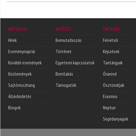
AKTUÁLIS
INTÉZET
OKTATÁS
Hírek
Bemutatkozás
Felvételi
Eseménynaptár
Történet
Képzések
Korábbi események
Egyetemi kapcsolatok
Tantárgyak
Közlemények
Bentlakás
Órarend
Sajtóvisszhang
Támogatók
Ösztöndíjak
Álláshirdetés
Erasmus
Blogok
Neptun
Segédanyagok