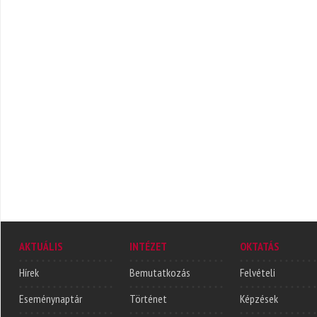
AKTUÁLIS
INTÉZET
OKTATÁS
Hírek
Bemutatkozás
Felvételi
Eseménynaptár
Történet
Képzések