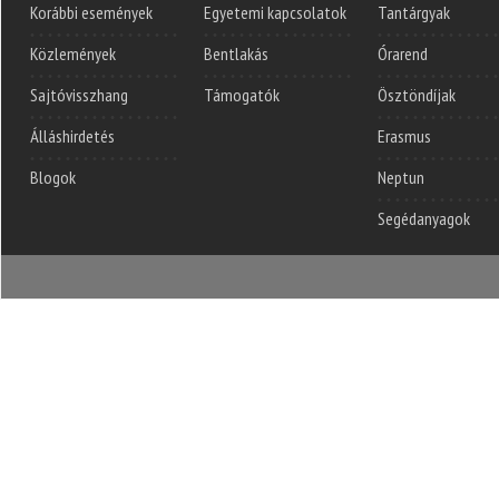
Korábbi események
Egyetemi kapcsolatok
Tantárgyak
Közlemények
Bentlakás
Órarend
Sajtóvisszhang
Támogatók
Ösztöndíjak
Álláshirdetés
Erasmus
Blogok
Neptun
Segédanyagok