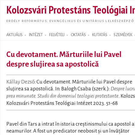
Ugrás
Kolozsvári Protestáns Teológiai I
tarta
ERDÉLY REFORMÁTUS, EVANGÉLIKUS ÉS UNITÁRIUS LELKÉSZKÉPZŐ
AKTUÁLIS
INTÉZET
FELVÉTELI
OKTATÁS
KUTATÁS
SZEMÉLYEK
Search form
Cu devotament. Mărturiile lui Pavel
despre slujirea sa apostolică
Kállay Dezső
: Cu devotament. Mărturiile lui Pavel despre
slujirea sa apostolică. In: Balogh Csaba (szerk.):
Despre lucru
prea minunate. Studii din domeniul teologiei protestante
. Kolozs
Kolozsvári Protestáns Teológiai Intézet 2023. 51-68
Pavel din Tars a intrat în istoria creștinismului ca apostol a
neamurilor. A fost un predicator neobosit și un învățător