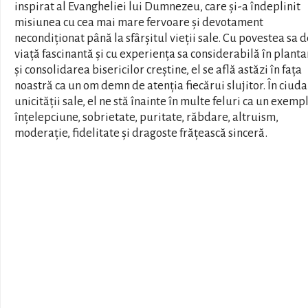
inspirat al Evangheliei lui Dumnezeu, care și-a îndeplinit
misiunea cu cea mai mare fervoare și devotament
necondiționat până la sfârșitul vieții sale. Cu povestea sa d
viață fascinantă și cu experiența sa considerabilă în plant
și consolidarea bisericilor creștine, el se află astăzi în fața
noastră ca un om demn de atenția fiecărui slujitor. În ciuda
unicității sale, el ne stă înainte în multe feluri ca un exemp
înțelepciune, sobrietate, puritate, răbdare, altruism,
moderație, fidelitate și dragoste frățească sinceră.