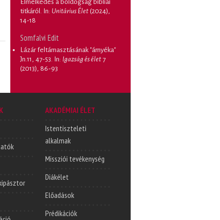
Elmélkedés a boldogság bibliai
titkáról
. In:
Unitárius Élet
(2024),
14-18
Somfalvi Edit
Lázár feltámasztásának "árnyéka"
Jn.11, 47-53
. In:
Igazság és élet
7
(2013), 86-93
K
AKADÉMIAI ÉLET
Istentiszteleti
alkalmak
tatók
Missziói tevékenység
Diákélet
lkipásztor
Előadások
Prédikációk
áció