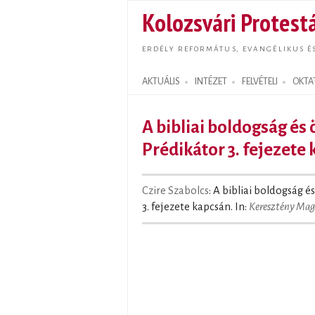
Kolozsvári Protestá
ERDÉLY REFORMÁTUS, EVANGÉLIKUS É
AKTUÁLIS
INTÉZET
FELVÉTELI
OKTA
Search form
A bibliai boldogság és
Prédikátor 3. fejezete
Czire Szabolcs
: A bibliai boldogság 
3. fejezete kapcsán. In:
Keresztény Mag