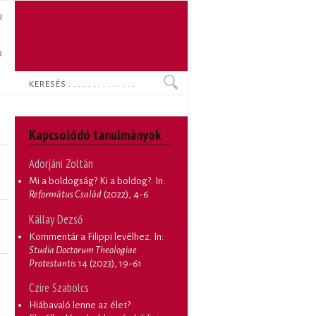
U
N
O
Keresés
Kapcsolódó tanulmányok
Adorjáni Zoltán
Mi a boldogság? Ki a boldog?
. In:
Református Család
(2022), 4-6
Kállay Dezső
Kommentár a Filippi levélhez
. In:
Studia Doctorum Theologiae
Protestantis
14 (2023), 19-61
Czire Szabolcs
Hiábavaló lenne az élet?