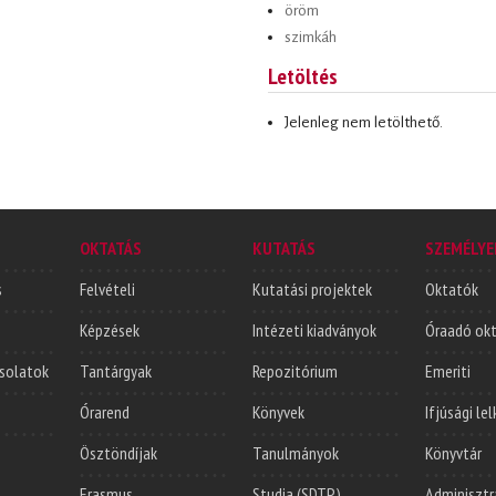
öröm
szimkáh
Letöltés
Jelenleg nem letölthető.
OKTATÁS
KUTATÁS
SZEMÉLYE
s
Felvételi
Kutatási projektek
Oktatók
Képzések
Intézeti kiadványok
Óraadó ok
solatok
Tantárgyak
Repozitórium
Emeriti
Órarend
Könyvek
Ifjúsági le
Ösztöndíjak
Tanulmányok
Könyvtár
Erasmus
Studia (SDTP)
Adminisztr