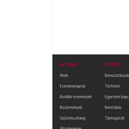
AKTUÁLIS
INTÉZET
Hírek
Bemutatkozá
Eseménynaptár
Történet
Korábbi események
Egyetemi kapc
Közlemények
Bentlakás
Sajtóvisszhang
Támogatók
Álláshirdetés