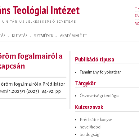
Ugrás a
ns Teológiai Intézet
H
tartalomra
E
S UNITÁRIUS LELKÉSZKÉPZŐ EGYETEME
R
TÁS
KUTATÁS
SZEMÉLYEK
AKADÉMIAI ÉLET
 öröm fogalmairól a
Publikáció típusa
 kapcsán
Tanulmány folyóiratban
Tárgykör
és öröm fogalmairól a Prédikátor
vető
1.2023/1 (2023), 84-92. pp.
Ószövetségi teológia
Kulcsszavak
Prédikátor könyve
hevel/hebel
boldogság