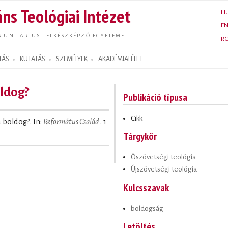
Ugrás a
ns Teológiai Intézet
H
tartalomra
E
S UNITÁRIUS LELKÉSZKÉPZŐ EGYETEME
R
TÁS
KUTATÁS
SZEMÉLYEK
AKADÉMIAI ÉLET
oldog?
Publikáció típusa
Cikk
a boldog?. In:
Református Család
. 1
Tárgykör
Ószövetségi teológia
Újszövetségi teológia
Kulcsszavak
boldogság
Letöltés