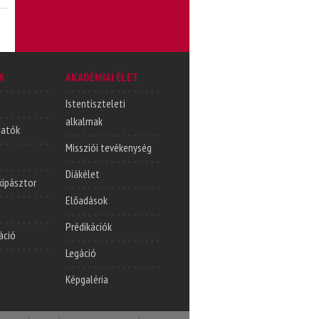
K
AKADÉMIAI ÉLET
Istentiszteleti
alkalmak
tatók
Missziói tevékenység
Diákélet
lkipásztor
Előadások
Prédikációk
áció
Legáció
Képgaléria