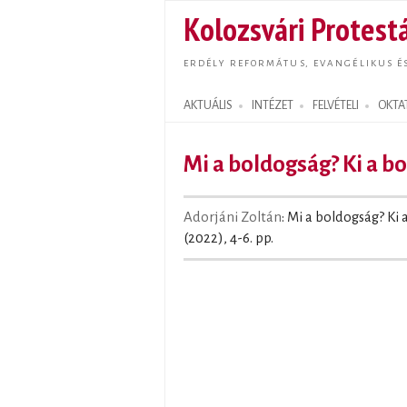
Kolozsvári Protestá
ERDÉLY REFORMÁTUS, EVANGÉLIKUS É
AKTUÁLIS
INTÉZET
FELVÉTELI
OKTA
Search form
Mi a boldogság? Ki a b
Adorjáni Zoltán
: Mi a boldogság? Ki 
(2022), 4-6. pp.