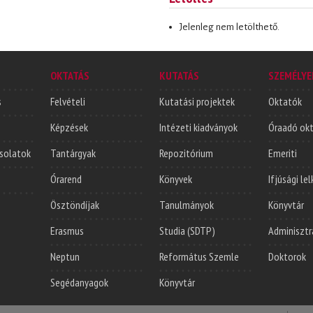
Jelenleg nem letölthető.
OKTATÁS
KUTATÁS
SZEMÉLYE
s
Felvételi
Kutatási projektek
Oktatók
Képzések
Intézeti kiadványok
Óraadó ok
solatok
Tantárgyak
Repozitórium
Emeriti
Órarend
Könyvek
Ifjúsági le
Ösztöndíjak
Tanulmányok
Könyvtár
Erasmus
Studia (SDTP)
Adminisztr
Neptun
Református Szemle
Doktorok
Segédanyagok
Könyvtár