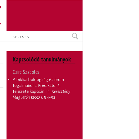
U
N
O
Keresés
Kapcsolódó tanulmányok
Czire Szabolcs
A bibliai boldogság és öröm
fogalmairól a Prédikátor 3.
fejezete kapcsán
. In:
Keresztény
Magvető
1 (2023), 84-92