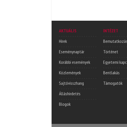
AKTUÁLIS
INTÉZET
Hírek
Bemutatkozá
Eseménynaptár
Történet
Korábbi események
Egyetemi kapc
Közlemények
Bentlakás
Sajtóvisszhang
Támogatók
Álláshirdetés
Blogok