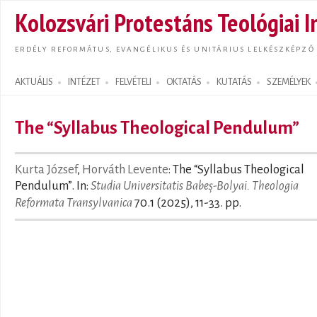
Ugrás
Kolozsvári Protestáns Teológiai I
tarta
ERDÉLY REFORMÁTUS, EVANGÉLIKUS ÉS UNITÁRIUS LELKÉSZKÉPZŐ
AKTUÁLIS
INTÉZET
FELVÉTELI
OKTATÁS
KUTATÁS
SZEMÉLYEK
Search form
The “Syllabus Theological Pendulum”
Kurta József
,
Horváth Levente
: The “Syllabus Theological
Pendulum”. In:
Studia Universitatis Babeș-Bolyai. Theologia
Reformata Transylvanica
70.1 (2025), 11-33. pp.