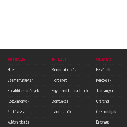
AKTUÁLIS
INTÉZET
OKTATÁS
Hírek
Bemutatkozás
Felvételi
Eseménynaptár
Történet
Képzések
Korábbi események
Egyetemi kapcsolatok
Tantárgyak
Közlemények
Bentlakás
Órarend
Sajtóvisszhang
Támogatók
Ösztöndíjak
Álláshirdetés
Erasmus