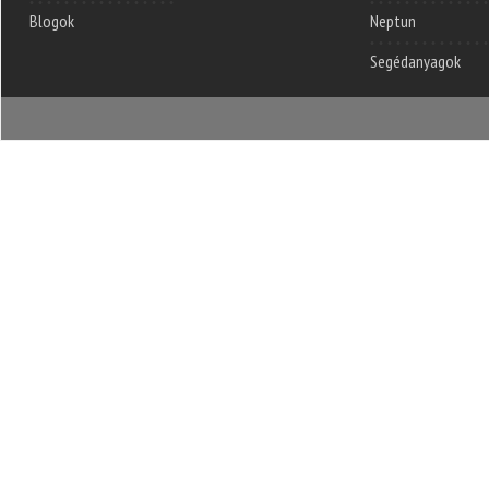
Blogok
Neptun
Segédanyagok