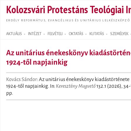
Ugrás
Kolozsvári Protestáns Teológiai I
tarta
ERDÉLY REFORMÁTUS, EVANGÉLIKUS ÉS UNITÁRIUS LELKÉSZKÉPZŐ
AKTUÁLIS
INTÉZET
FELVÉTELI
OKTATÁS
KUTATÁS
SZEMÉLYEK
Search form
Az unitárius énekeskönyv kiadástörtén
1924-től napjainkig
Kovács Sándor
: Az unitárius énekeskönyv kiadástörténete
1924-től napjainkig. In:
Keresztény Magvető
132.1 (2026), 34-
pp.