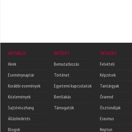
AKTUÁLIS
INTÉZET
OKTATÁS
Hírek
Bemutatkozás
Felvételi
Eseménynaptár
Történet
Képzések
Korábbi események
Egyetemi kapcsolatok
Tantárgyak
Közlemények
Bentlakás
Órarend
Sajtóvisszhang
Támogatók
Ösztöndíjak
Álláshirdetés
Erasmus
Blogok
Neptun