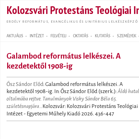
Ugrás
Kolozsvári Protestáns Teológiai I
tarta
ERDÉLY REFORMÁTUS, EVANGÉLIKUS ÉS UNITÁRIUS LELKÉSZKÉPZŐ
AKTUÁLIS
INTÉZET
FELVÉTELI
OKTATÁS
KUTATÁS
SZEMÉLYEK
Search form
Galambod református lelkészei. A
kezdetektől 1908-ig
Ősz Sándor Előd
: Galambod református lelkészei. A
kezdetektől 1908-ig. In: Ősz Sándor Előd (szerk.):
Áldó hat
oltalmába rejtve. Tanulmányok Visky Sándor Béla 65.
születésnapjára.
. Kolozsvár: Kolozsvári Protestáns Teológiai
Intézet - Egyetemi Műhely Kiadó 2026. 436-447