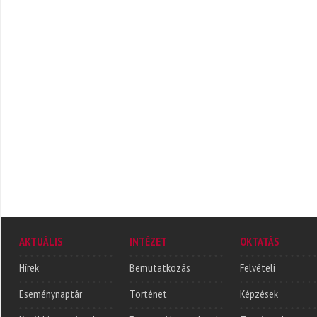
AKTUÁLIS
INTÉZET
OKTATÁS
Hírek
Bemutatkozás
Felvételi
Eseménynaptár
Történet
Képzések