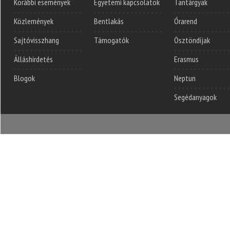
Korábbi események
Egyetemi kapcsolatok
Tantárgyak
Közlemények
Bentlakás
Órarend
Sajtóvisszhang
Támogatók
Ösztöndíjak
Álláshirdetés
Erasmus
Blogok
Neptun
Segédanyagok