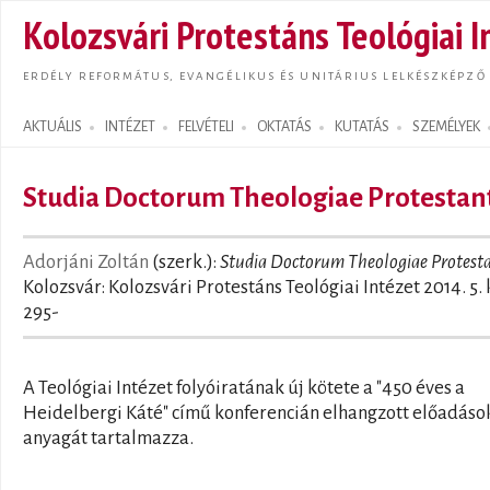
Ugrás
Kolozsvári Protestáns Teológiai I
tarta
ERDÉLY REFORMÁTUS, EVANGÉLIKUS ÉS UNITÁRIUS LELKÉSZKÉPZŐ
AKTUÁLIS
INTÉZET
FELVÉTELI
OKTATÁS
KUTATÁS
SZEMÉLYEK
Search form
Studia Doctorum Theologiae Protestan
Adorjáni Zoltán
(szerk.):
Studia Doctorum Theologiae Protesta
Kolozsvár: Kolozsvári Protestáns Teológiai Intézet 2014. 5. 
295-
A Teológiai Intézet folyóiratának új kötete a "450 éves a
Heidelbergi Káté" című konferencián elhangzott előadáso
anyagát tartalmazza.