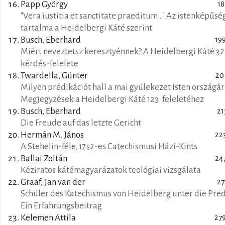
Papp György
18
"Vera iustitia et sanctitate praeditum…" Az istenképűsé
tartalma a Heidelbergi Káté szerint
Busch, Eberhard
19
Miért neveztetsz keresztyénnek? A Heidelbergi Káté 32
kérdés-felelete
Twardella, Günter
20
Milyen prédikációt hall a mai gyülekezet Isten országár
Megjegyzések a Heidelbergi Káté 123. feleletéhez
Busch, Eberhard
21
Die Freude auf das letzte Gericht
Hermán M. János
22
A Stehelin-féle, 1752-es Catechismusi Házi-Kints
Ballai Zoltán
24
Kéziratos kátémagyarázatok teológiai vizsgálata
Graaf, Jan van der
27
Schüler des Katechismus von Heidelberg unter die Pred
Ein Erfahrungsbeitrag
Kelemen Attila
27