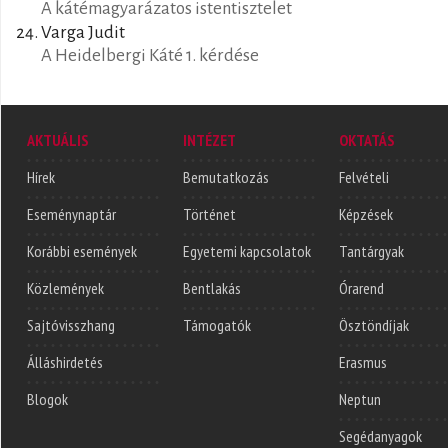
A kátémagyarázatos istentisztelet
Varga Judit
A Heidelbergi Káté 1. kérdése
AKTUÁLIS
INTÉZET
OKTATÁS
Hírek
Bemutatkozás
Felvételi
Eseménynaptár
Történet
Képzések
Korábbi események
Egyetemi kapcsolatok
Tantárgyak
Közlemények
Bentlakás
Órarend
Sajtóvisszhang
Támogatók
Ösztöndíjak
Álláshirdetés
Erasmus
Blogok
Neptun
Segédanyagok