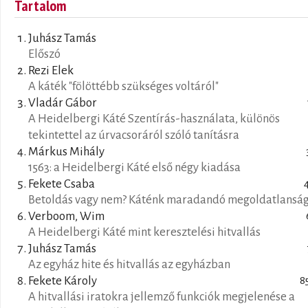
Tartalom
Juhász Tamás
Előszó
Rezi Elek
A káték "fölöttébb szükséges voltáról"
Vladár Gábor
A Heidelbergi Káté Szentírás-használata, különös
tekintettel az úrvacsoráról szóló tanításra
Márkus Mihály
1563: a Heidelbergi Káté első négy kiadása
Fekete Csaba
Betoldás vagy nem? Káténk maradandó megoldatlansá
Verboom, Wim
A Heidelbergi Káté mint keresztelési hitvallás
Juhász Tamás
Az egyház hite és hitvallás az egyházban
Fekete Károly
8
A hitvallási iratokra jellemző funkciók megjelenése a