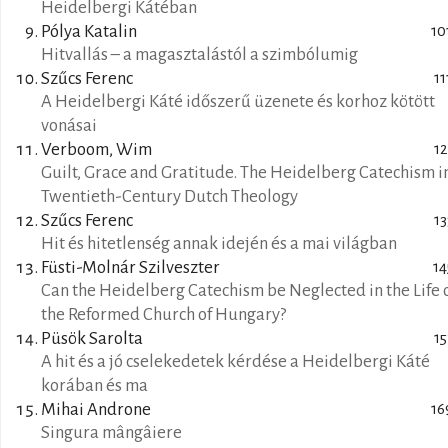
Heidelbergi Kátéban
Pólya Katalin
10
Hitvallás – a magasztalástól a szimbólumig
Szűcs Ferenc
11
A Heidelbergi Káté időszerű üzenete és korhoz kötött
vonásai
Verboom, Wim
12
Guilt, Grace and Gratitude. The Heidelberg Catechism i
Twentieth-Century Dutch Theology
Szűcs Ferenc
13
Hit és hitetlenség annak idején és a mai világban
Füsti-Molnár Szilveszter
14
Can the Heidelberg Catechism be Neglected in the Life 
the Reformed Church of Hungary?
Püsök Sarolta
15
A hit és a jó cselekedetek kérdése a Heidelbergi Káté
korában és ma
Mihai Androne
16
Singura mângâiere