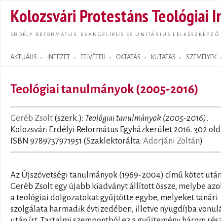
Ugrás
Kolozsvári Protestáns Teológiai I
tarta
ERDÉLY REFORMÁTUS, EVANGÉLIKUS ÉS UNITÁRIUS LELKÉSZKÉPZŐ
AKTUÁLIS
INTÉZET
FELVÉTELI
OKTATÁS
KUTATÁS
SZEMÉLYEK
Search form
Teológiai tanulmányok (2005-2016)
Geréb Zsolt
(szerk.):
Teológiai tanulmányok (2005-2016)
.
Kolozsvár: Erdélyi Református Egyházkerület 2016. 302 old
ISBN 9789737971951 (Szaklektorálta:
Adorjáni Zoltán
)
Az Újszövetségi tanulmányok (1969-2004) című kötet utá
Geréb Zsolt egy újabb kiadványt állított össze, melybe azo
a teológiai dolgozatokat gyűjtötte egybe, melyeket tanári
szolgálata harmadik évtizedében, illetve nyugdíjba vonul
után írt. Tartalmi szempontból ez a gyűjtemény három rés