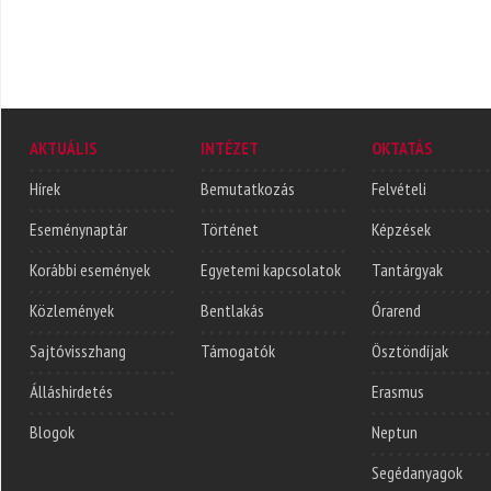
AKTUÁLIS
INTÉZET
OKTATÁS
Hírek
Bemutatkozás
Felvételi
Eseménynaptár
Történet
Képzések
Korábbi események
Egyetemi kapcsolatok
Tantárgyak
Közlemények
Bentlakás
Órarend
Sajtóvisszhang
Támogatók
Ösztöndíjak
Álláshirdetés
Erasmus
Blogok
Neptun
Segédanyagok