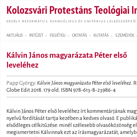
Ugrás
Kolozsvári Protestáns Teológiai I
tarta
ERDÉLY REFORMÁTUS, EVANGÉLIKUS ÉS UNITÁRIUS LELKÉSZKÉPZŐ
AKTUÁLIS
INTÉZET
FELVÉTELI
OKTATÁS
KUTATÁS
SZEMÉLYEK
Search form
Kálvin János magyarázata Péter első
leveléhez
Papp György
:
Kálvin János magyarázata Péter első leveléhez
. R
Globe Edit 2018. 179 old. ISBN 978-613-8-23986-4
Kálvin János Péter első leveléhez írt kommentárjának mag
nyelvű fordítását tartja kezében a kedves olvasó. E publik
elsődleges célkitűzése: minél szélesebb olvasóközönség el
megismertetni Kálvinnak ezt az írásmagyarázatát, amely