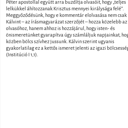
Péter apostollal együtt arra buzdítja olvasóit, hogy „teljes
lelkükkel áhítozzanak Krisztus mennyei királysága felé”.
Meggyőződésünk, hogy e kommentár elolvasása nem csak
Kálvint – az írásmagyarázat szerzőjét – hozza közelebb az
olvasóhoz, hanem ahhoz is hozzájárul, hogy isten- és
önismeretünket gyarapítva úgy számláljuk napjainkat, ho
közben bölcs szívhez jussunk. Kálvin szerint ugyanis
gyakorlatilag ez a kettős ismeret jelenti az igazi bölcsessé
(Institúció I 1,1).