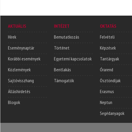
AKTUÁLIS
INTÉZET
OKTATÁS
Hírek
Bemutatkozás
Felvételi
Eseménynaptár
Történet
Képzések
Korábbi események
Egyetemi kapcsolatok
Tantárgyak
Közlemények
Bentlakás
Órarend
Sajtóvisszhang
Támogatók
Ösztöndíjak
Álláshirdetés
Erasmus
Blogok
Neptun
Segédanyagok