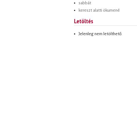
sabbát
kereszt alatti ökumené
Letöltés
Jelenleg nem letölthető.