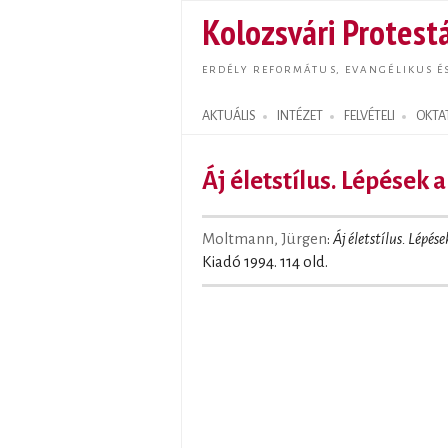
Kolozsvári Protestá
ERDÉLY REFORMÁTUS, EVANGÉLIKUS É
AKTUÁLIS
INTÉZET
FELVÉTELI
OKTA
Search form
Áj életstílus. Lépések
Moltmann, Jürgen
:
Áj életstílus. Lépés
Kiadó 1994. 114 old.