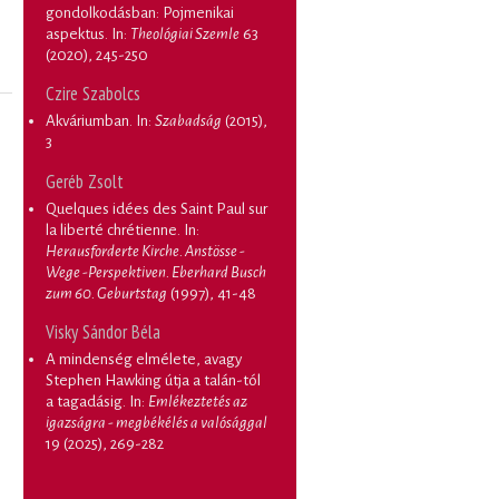
gondolkodásban: Pojmenikai
aspektus
. In:
Theológiai Szemle
63
(2020), 245-250
Czire Szabolcs
Akváriumban
. In:
Szabadság
(2015),
3
Geréb Zsolt
Quelques idées des Saint Paul sur
la liberté chrétienne
. In:
Herausforderte Kirche. Anstösse -
Wege -Perspektiven. Eberhard Busch
zum 60. Geburtstag
(1997), 41-48
Visky Sándor Béla
A mindenség elmélete, avagy
Stephen Hawking útja a talán-tól
a tagadásig
. In:
Emlékeztetés az
igazságra - megbékélés a valósággal
19 (2025), 269-282