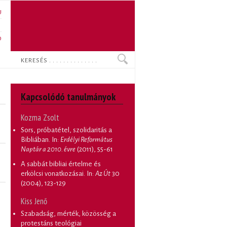
U
N
O
Keresés
Kapcsolódó tanulmányok
Kozma Zsolt
Sors, próbatétel, szolidaritás a
Bibliában
. In:
Erdélyi Református
Naptár a 2010. évre
(2011), 55-61
A sabbát bibliai értelme és
erkölcsi vonatkozásai
. In:
Az Út
30
(2004), 123-129
Kiss Jenő
Szabadság, mérték, közösség a
protestáns teológiai