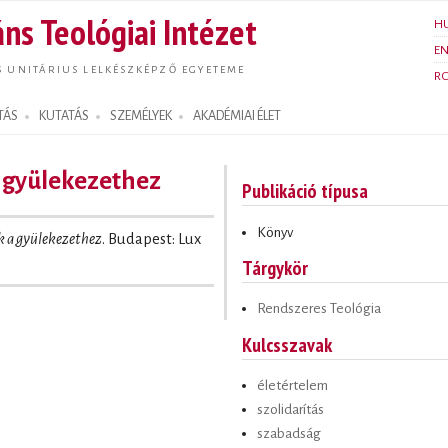
Ugrás a
ns Teológiai Intézet
H
tartalomra
E
S UNITÁRIUS LELKÉSZKÉPZŐ EGYETEME
R
TÁS
KUTATÁS
SZEMÉLYEK
AKADÉMIAI ÉLET
 a gyülekezethez
Publikáció típusa
Könyv
ek a gyülekezethez
. Budapest: Lux
Tárgykör
Rendszeres Teológia
Kulcsszavak
életértelem
szolidarítás
szabadság