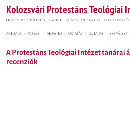
Ugrás
Kolozsvári Protestáns Teológiai I
tarta
ERDÉLY REFORMÁTUS, EVANGÉLIKUS ÉS UNITÁRIUS LELKÉSZKÉPZŐ
AKTUÁLIS
INTÉZET
FELVÉTELI
OKTATÁS
KUTATÁS
SZEMÉLYEK
Search form
A Protestáns Teológiai Intézet tanárai á
recenziók