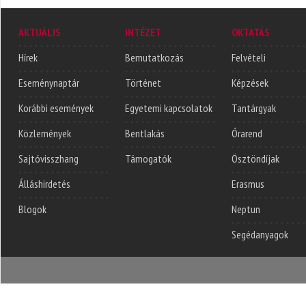
AKTUÁLIS
INTÉZET
OKTATÁS
Hírek
Bemutatkozás
Felvételi
Eseménynaptár
Történet
Képzések
Korábbi események
Egyetemi kapcsolatok
Tantárgyak
Közlemények
Bentlakás
Órarend
Sajtóvisszhang
Támogatók
Ösztöndíjak
Álláshirdetés
Erasmus
Blogok
Neptun
Segédanyagok