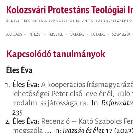
Ugrás
Kolozsvári Protestáns Teológiai I
tarta
ERDÉLY REFORMÁTUS, EVANGÉLIKUS ÉS UNITÁRIUS LELKÉSZKÉPZŐ
AKTUÁLIS
INTÉZET
FELVÉTELI
OKTATÁS
KUTATÁS
SZEMÉLYEK
Search form
Kapcsolódó tanulmányok
Éles Éva
Éles Éva:
A kooperációs írásmagyarázá
lehetőségei Péter első levelénél, külö
irodalmi sajátosságaira.
. In:
Reformátu
235
Éles Éva:
Recenzió -- Kató Szabolcs Fe
megszólal…
. In:
Igazság és élet
17 (2023)