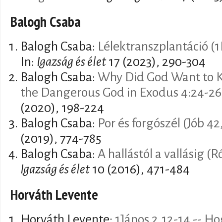
Balogh Csaba
Balogh Csaba:
Lélektranszplantáció (1
In:
Igazság és élet
17 (2023), 290-304
Balogh Csaba:
Why Did God Want to Ki
the Dangerous God in Exodus 4:24-26
(2020), 198-224
Balogh Csaba:
Por és forgószél (Jób 42
(2019), 774-785
Balogh Csaba:
A hallástól a vallásig (
Igazság és élet
10 (2016), 471-484
Horváth Levente
Horváth Levente:
1János 2,12-14 -- H