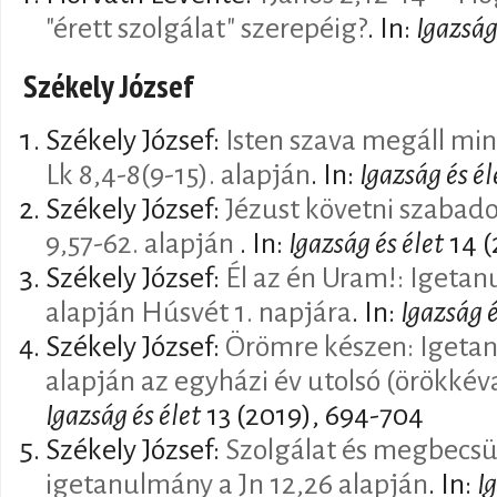
"érett szolgálat" szerepéig?
. In:
Igazság
Székely József
Székely József:
Isten szava megáll mi
Lk 8,4-8(9-15). alapján
. In:
Igazság és él
Székely József:
Jézust követni szabad
9,57-62. alapján
. In:
Igazság és élet
14 (
Székely József:
Él az én Uram!: Igetan
alapján Húsvét 1. napjára
. In:
Igazság é
Székely József:
Örömre készen: Igetan
alapján az egyházi év utolsó (örökkév
Igazság és élet
13 (2019), 694-704
Székely József:
Szolgálat és megbecsü
igetanulmány a Jn 12,26 alapján
. In:
I