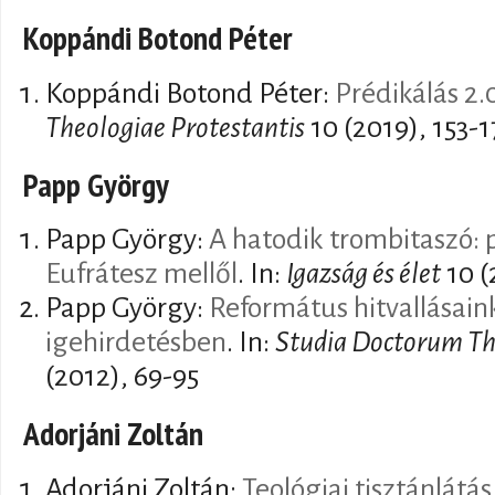
Koppándi Botond Péter
Koppándi Botond Péter:
Prédikálás 2.
Theologiae Protestantis
10 (2019), 153-
Papp György
Papp György:
A hatodik trombitaszó: 
Eufrátesz mellől
. In:
Igazság és élet
10 (
Papp György:
Református hitvallásain
igehirdetésben
. In:
Studia Doctorum Th
(2012), 69-95
Adorjáni Zoltán
Adorjáni Zoltán:
Teológiai tisztánlátá