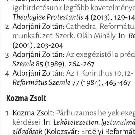
igehirdetésünk legfőbb követelmény
Theologiae Protestantis
4 (2013), 129-1
Adorjáni Zoltán:
Cathedra. Református
munkafüzet. Szerk. Oláh Mihály
. In:
R
(2001), 203-204
Adorjáni Zoltán:
Az exegézistől a préd
Szemle
85 (1989), 264-267
Adorjáni Zoltán:
Az 1 Korinthus 10,12-
Református Szemle
77 (1984), 465-467
Kozma Zsolt
Kozma Zsolt:
Párhuzamos helyek exege
kérdései
. In:
Lekötelezetten. Igetanulmá
előadások
(Kolozsvár: Erdélyi Reformá