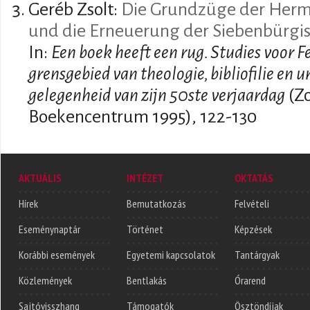
Geréb Zsolt:
Die Grundzüge der Herme
und die Erneuerung der Siebenbürgis
In:
Een boek heeft een rug. Studies voor 
grensgebied van theologie, bibliofilie en u
gelegenheid van zijn 50ste verjaardag
(Z
Boekencentrum 1995), 122-130
AKTUÁLIS
INTÉZET
OKTATÁS
Hírek
Bemutatkozás
Felvételi
Eseménynaptár
Történet
Képzések
Korábbi események
Egyetemi kapcsolatok
Tantárgyak
Közlemények
Bentlakás
Órarend
Sajtóvisszhang
Támogatók
Ösztöndíjak