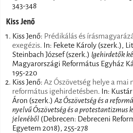
343-348
Kiss Jenő
Kiss Jenő:
Prédikálás és írásmagyarázá
exegézis
. In: Fekete Károly (szerk.), Li
Steinbach József (szerk.)
Igehirdetők k
Magyarországi Református Egyház Kál
195-220
Kiss Jenő:
Az Ószövetség helye a mai 
református igehirdetésben
. In: Kustá
Áron (szerk.)
Az Ószövetség és a reform
nyelvű Ószövetség és a protestantizmus 
jelenéből
(Debrecen: Debreceni Refor
Egyetem 2018), 255-278