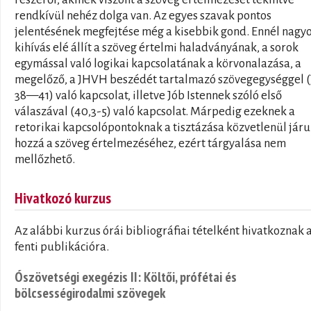
rendkívül nehéz dolga van. Az egyes szavak pontos
jelentésének megfejtése még a kisebbik gond. Ennél nagy
kihívás elé állít a szöveg értelmi haladványának, a sorok
egymással való logikai kapcsolatának a körvonalazása, a
megelőző, a JHVH beszédét tartalmazó szövegegységgel 
38—41) való kapcsolat, illetve Jób Istennek szóló első
válaszával (40,3-5) való kapcsolat. Márpedig ezeknek a
retorikai kapcsolópontoknak a tisztázása közvetlenül járu
hozzá a szöveg értelmezéséhez, ezért tárgyalása nem
mellőzhető.
Hivatkozó kurzus
Az alábbi kurzus órái bibliográfiai tételként hivatkoznak 
fenti publikációra.
Ószövetségi exegézis II: Költői, prófétai és
bölcsességirodalmi szövegek