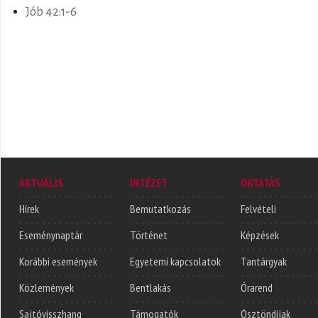
Jób 42:1-6
AKTUÁLIS
INTÉZET
OKTATÁS
Hírek
Bemutatkozás
Felvételi
Eseménynaptár
Történet
Képzések
Korábbi események
Egyetemi kapcsolatok
Tantárgyak
Közlemények
Bentlakás
Órarend
Sajtóvisszhang
Támogatók
Ösztöndíjak