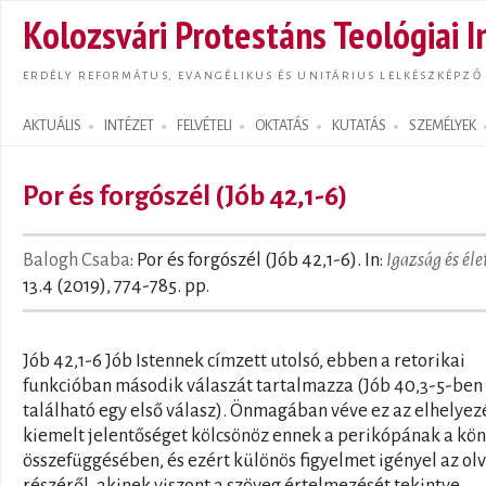
Ugrás
Kolozsvári Protestáns Teológiai I
tarta
ERDÉLY REFORMÁTUS, EVANGÉLIKUS ÉS UNITÁRIUS LELKÉSZKÉPZŐ
AKTUÁLIS
INTÉZET
FELVÉTELI
OKTATÁS
KUTATÁS
SZEMÉLYEK
Search form
Por és forgószél (Jób 42,1-6)
Balogh Csaba
: Por és forgószél (Jób 42,1-6). In:
Igazság és éle
13.4 (2019), 774-785. pp.
Jób 42,1-6 Jób Istennek címzett utolsó, ebben a retorikai
funkcióban második válaszát tartalmazza (Jób 40,3-5-ben
található egy első válasz). Önmagában véve ez az elhelyezé
kiemelt jelentőséget kölcsönöz ennek a perikópának a kö
összefüggésében, és ezért különös figyelmet igényel az ol
részéről, akinek viszont a szöveg értelmezését tekintve