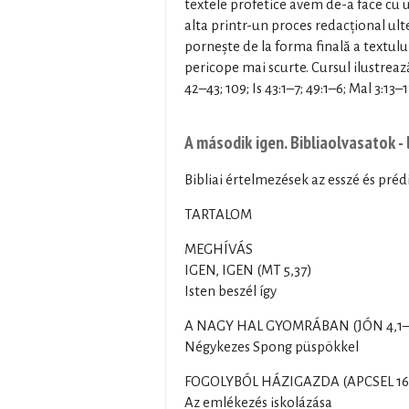
textele profetice avem de-a face cu u
alta printr-un proces redacțional ult
pornește de la forma finală a textulu
pericope mai scurte. Cursul ilustreaz
42–43; 109; Is 43:1–7; 49:1–6; Mal 3:13–1
A második igen. Bibliaolvasatok -
Bibliai értelmezések az esszé és préd
TARTALOM
MEGHÍVÁS
IGEN, IGEN (MT 5,37)
Isten beszél így
A NAGY HAL GYOMRÁBAN (JÓN 4,1–
Négykezes Spong püspökkel
FOGOLYBÓL HÁZIGAZDA (APCSEL 16
Az emlékezés iskolázása