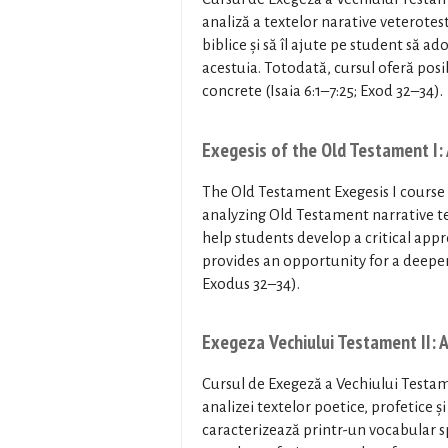
analiză a textelor narative veterote
biblice și să îl ajute pe student să ad
acestuia. Totodată, cursul oferă posi
concrete (Isaia 6:1–7:25; Exod 32–34).
Exegesis of the Old Testament I: 
The Old Testament Exegesis I course
analyzing Old Testament narrative tex
help students develop a critical appr
provides an opportunity for a deeper 
Exodus 32–34).
Exegeza Vechiului Testament II: An
Cursul de Exegeză a Vechiului Testam
analizei textelor poetice, profetice 
caracterizează printr-un vocabular spec