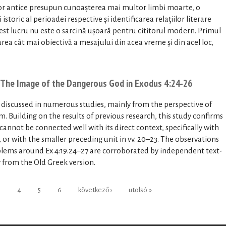
telor antice presupun cunoașterea mai multor limbi moarte, o
storic al perioadei respective și identificarea relațiilor literare
Acest lucru nu este o sarcină ușoară pentru cititorul modern. Primul
rea cât mai obiectivă a mesajului din acea vreme și din acel loc,
 The Image of the Dangerous God in Exodus 4:24-26
s discussed in numerous studies, mainly from the perspective of
ism. Building on the results of previous research, this study confirms
 cannot be connected well with its direct context, specifically with
18, or with the smaller preceding unit in vv. 20–23. The observations
oblems around Ex 4:19.24–27 are corroborated by independent text-
 from the Old Greek version.
3
4
5
6
következő ›
utolsó »