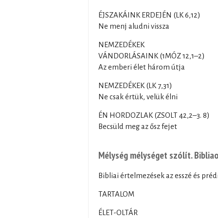
ÉJSZAKÁINK ERDEJÉN (LK 6,12)
Ne menj aludni vissza
NEMZEDÉKEK
VÁNDORLÁSAINK (1MÓZ 12,1–2)
Az emberi élet három útja
NEMZEDÉKEK (LK 7,31)
Ne csak értük, velük élni
ÉN HORDOZLAK (ZSOLT 42,2–3. 8)
Becsüld meg az ősz fejet
Mélység mélységet szólít. Bibliao
Bibliai értelmezések az esszé és préd
TARTALOM
ÉLET-OLTÁR