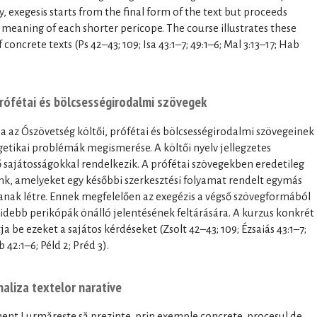
, exegesis starts from the final form of the text but proceeds
eaning of each shorter pericope. The course illustrates these
 concrete texts (Ps 42–43; 109; Isa 43:1–7; 49:1–6; Mal 3:13–17; Hab
 prófétai és bölcsességirodalmi szövegek
ja az Ószövetség költői, prófétai és bölcsességirodalmi szövegeinek
getikai problémák megismerése. A költői nyelv jellegzetes
ő sajátosságokkal rendelkezik. A prófétai szövegekben eredetileg
nk, amelyeket egy későbbi szerkesztési folyamat rendelt egymás
anak létre. Ennek megfelelően az exegézis a végső szövegformából
videbb perikópák önálló jelentésének feltárására. A kurzus konkrét
 be ezeket a sajátos kérdéseket (Zsolt 42–43; 109; Ézsaiás 43:1–7;
b 42:1–6; Péld 2; Préd 3).
naliza textelor narative
ent I urmărește să prezinte, prin exemple concrete, procesul de