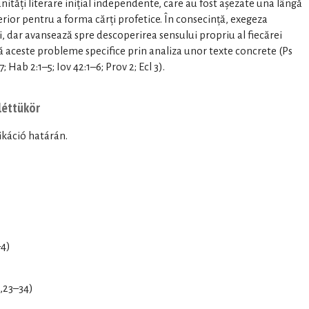
nități literare inițial independente, care au fost așezate una lângă
erior pentru a forma cărți profetice. În consecință, exegeza
i, dar avansează spre descoperirea sensului propriu al fiecărei
ă aceste probleme specifice prin analiza unor texte concrete (Ps
7; Hab 2:1–5; Iov 42:1–6; Prov 2; Ecl 3).
 léttükör
ikáció határán.
4)
,23–34)