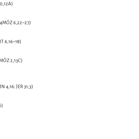
0,12A)
4MÓZ 6,22–27)
T 6,16–18)
3MÓZ 2,13C)
 4,16; JER 31,3)
6)