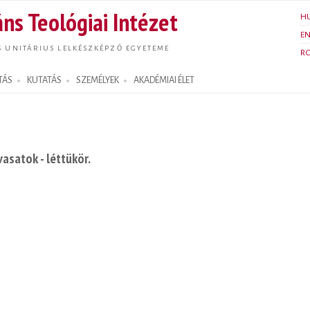
Ugrás a
ns Teológiai Intézet
H
tartalomra
E
S UNITÁRIUS LELKÉSZKÉPZŐ EGYETEME
R
TÁS
KUTATÁS
SZEMÉLYEK
AKADÉMIAI ÉLET
asatok - léttükör.