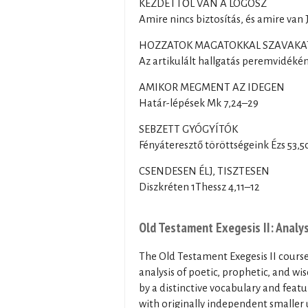
KEZDETTŐL VAN A LOGOSZ
Amire nincs biztosítás, és amire van J
HOZZATOK MAGATOKKAL SZAVAKA
Az artikulált hallgatás peremvidékén
AMIKOR MEGMENT AZ IDEGEN
Határ-lépések Mk 7,24–29
SEBZETT GYÓGYÍTÓK
Fényáteresztő töröttségeink Ézs 53,5c
CSENDESEN ÉLJ, TISZTESEN
Diszkréten 1Thessz 4,11–12
Old Testament Exegesis II: Analys
The Old Testament Exegesis II course
analysis of poetic, prophetic, and w
by a distinctive vocabulary and featur
with originally independent smaller 