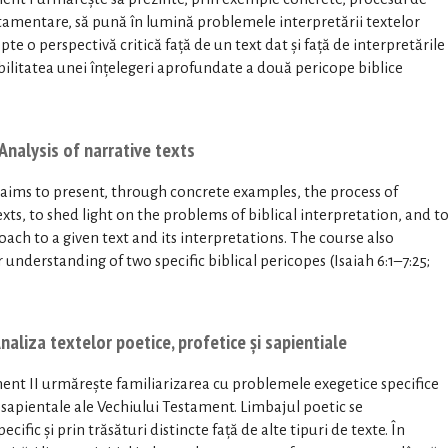
stamentare, să pună în lumină problemele interpretării textelor
opte o perspectivă critică față de un text dat și față de interpretările
bilitatea unei înțelegeri aprofundate a două pericope biblice
Analysis of narrative texts
 aims to present, through concrete examples, the process of
ts, to shed light on the problems of biblical interpretation, and t
oach to a given text and its interpretations. The course also
understanding of two specific biblical pericopes (Isaiah 6:1–7:25;
aliza textelor poetice, profetice și sapientiale
ent II urmărește familiarizarea cu problemele exegetice specifice
și sapientale ale Vechiului Testament. Limbajul poetic se
ific și prin trăsături distincte față de alte tipuri de texte. În