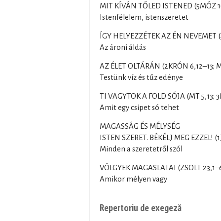
MIT KÍVÁN TŐLED ISTENED (5MÓZ 1
Istenfélelem, istenszeretet
ÍGY HELYEZZÉTEK AZ ÉN NEVEMET (
Az ároni áldás
AZ ÉLET OLTÁRÁN (2KRÓN 6,12–13; M
Testünk víz és tűz edénye
TI VAGYTOK A FÖLD SÓJA (MT 5,13; 
Amit egy csipet só tehet
MAGASSÁG ÉS MÉLYSÉG
ISTEN SZERET. BÉKÉLJ MEG EZZEL! (1JN
Minden a szeretetről szól
VÖLGYEK MAGASLATAI (ZSOLT 23,1–
Amikor mélyen vagy
Repertoriu de exegeză