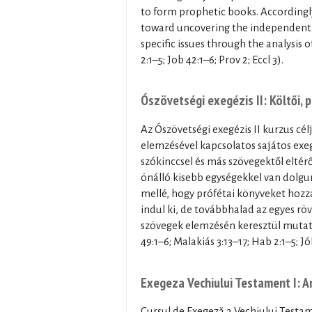
to form prophetic books. Accordingly
toward uncovering the independent m
specific issues through the analysis of
2:1–5; Job 42:1–6; Prov 2; Eccl 3).
Ószövetségi exegézis II: Költői,
Az Ószövetségi exegézis II kurzus cél
elemzésével kapcsolatos sajátos exe
szókinccsel és más szövegektől eltér
önálló kisebb egységekkel van dolgu
mellé, hogy prófétai könyveket hozz
indul ki, de továbbhalad az egyes rö
szövegek elemzésén keresztül mutatja
49:1–6; Malakiás 3:13–17; Hab 2:1–5; Jó
Exegeza Vechiului Testament I: A
Cursul de Exegeză a Vechiului Testam