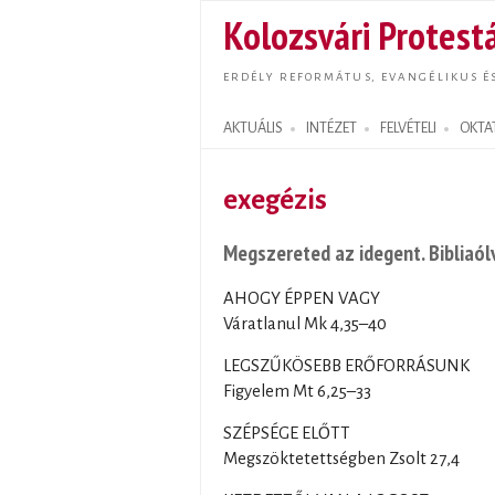
Kolozsvári Protestá
ERDÉLY REFORMÁTUS, EVANGÉLIKUS É
AKTUÁLIS
INTÉZET
FELVÉTELI
OKTA
Search form
exegézis
Megszereted az idegent. Bibliaólv
AHOGY ÉPPEN VAGY
Váratlanul Mk 4,35–40
LEGSZŰKÖSEBB ERŐFORRÁSUNK
Figyelem Mt 6,25–33
SZÉPSÉGE ELŐTT
Megszöktetettségben Zsolt 27,4