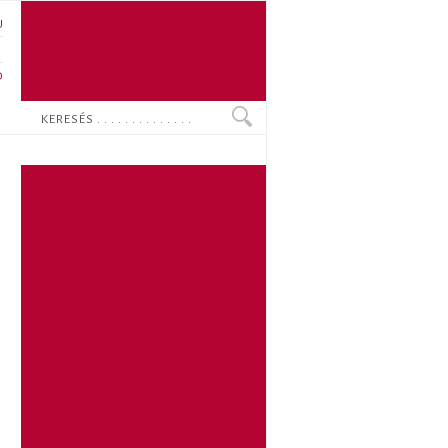
U
N
O
Keresés