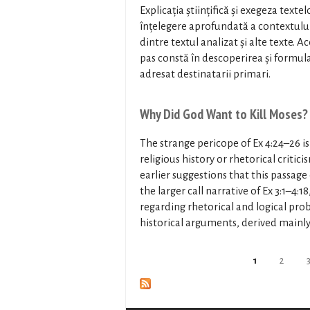
Explicația științifică și exegeza tex
înțelegere aprofundată a contextului i
dintre textul analizat și alte texte. 
pas constă în descoperirea și formula
adresat destinatarii primari.
Why Did God Want to Kill Moses?
The strange pericope of Ex 4:24–26 i
religious history or rhetorical critic
earlier suggestions that this passage
the larger call narrative of Ex 3:1–4:
regarding rhetorical and logical pr
historical arguments, derived mainly
Oldalak
1
2