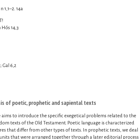
n 1,1–2. 14a
T!
 Hós 14,3
; Gal 6,2
is of poetic, prophetic and sapiental texts
 aims to introduce the specific exegetical problems related to the
isdom texts of the Old Testament. Poetic language is characterized
es that differ from other types of texts. In prophetic texts, we deal
units that were arranged together through a later editorial process