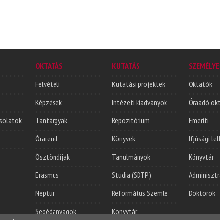
OKTATÁS
KUTATÁS
SZEMÉLYE
s
Felvételi
Kutatási projektek
Oktatók
Képzések
Intézeti kiadványok
Óraadó ok
solatok
Tantárgyak
Repozitórium
Emeriti
Órarend
Könyvek
Ifjúsági le
Ösztöndíjak
Tanulmányok
Könyvtár
Erasmus
Studia (SDTP)
Adminisztr
Neptun
Református Szemle
Doktorok
Segédanyagok
Könyvtár