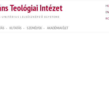
Ugrás a
ns Teológiai Intézet
H
tartalomra
E
S UNITÁRIUS LELKÉSZKÉPZŐ EGYETEME
R
TÁS
KUTATÁS
SZEMÉLYEK
AKADÉMIAI ÉLET