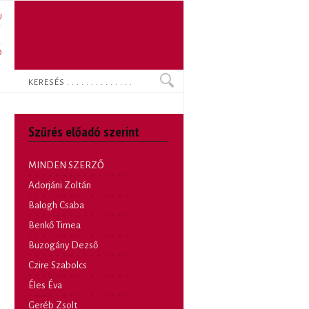
U
N
O
Keresés
Szűrés előadó szerint
MINDEN SZERZŐ
Adorjáni Zoltán
Balogh Csaba
Benkő Timea
Buzogány Dezső
Czire Szabolcs
Éles Éva
Geréb Zsolt