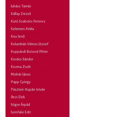
Juhász Tamás
Kállay Dezső
Kató Szabolcs Ferencz
Kelemen Attila
Kiss Jenő
Kolumbán Vilmos József
Koppándi Botond Péter
Kovács Sándor
Kozma Zsolt
Molnár János
Papp György
Pásztori-Kupán István
Rezi Elek
Sógor Árpád
Somfalvi Edit