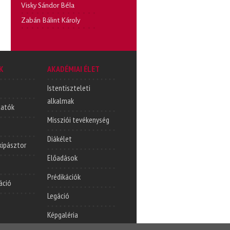
Visky Sándor Béla
Zabán Bálint Károly
K
AKADÉMIAI ÉLET
Istentiszteleti
alkalmak
tatók
Missziói tevékenység
Diákélet
lkipásztor
Előadások
Prédikációk
áció
Legáció
Képgaléria