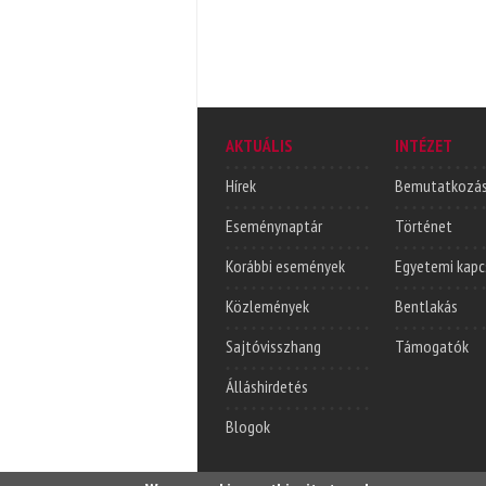
AKTUÁLIS
INTÉZET
Hírek
Bemutatkozá
Eseménynaptár
Történet
Korábbi események
Egyetemi kapc
Közlemények
Bentlakás
Sajtóvisszhang
Támogatók
Álláshirdetés
Blogok