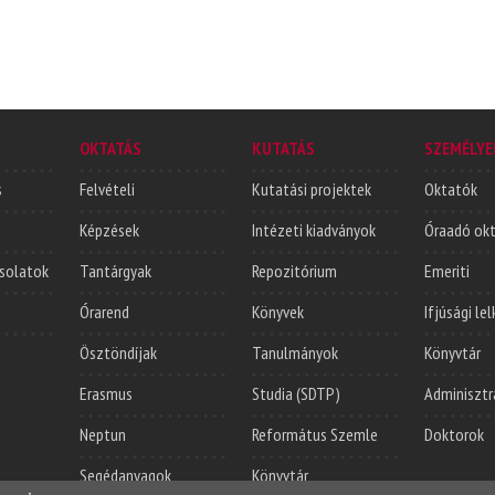
OKTATÁS
KUTATÁS
SZEMÉLYE
s
Felvételi
Kutatási projektek
Oktatók
Képzések
Intézeti kiadványok
Óraadó ok
solatok
Tantárgyak
Repozitórium
Emeriti
Órarend
Könyvek
Ifjúsági le
Ösztöndíjak
Tanulmányok
Könyvtár
Erasmus
Studia (SDTP)
Adminisztr
Neptun
Református Szemle
Doktorok
Segédanyagok
Könyvtár