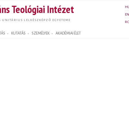
Ugrás a
ns Teológiai Intézet
H
tartalomra
E
S UNITÁRIUS LELKÉSZKÉPZŐ EGYETEME
R
TÁS
KUTATÁS
SZEMÉLYEK
AKADÉMIAI ÉLET