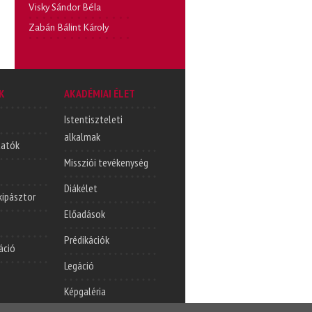
Visky Sándor Béla
Zabán Bálint Károly
K
AKADÉMIAI ÉLET
Istentiszteleti
alkalmak
tatók
Missziói tevékenység
Diákélet
lkipásztor
Előadások
Prédikációk
áció
Legáció
Képgaléria