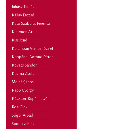
Juhász Tamás
Kállay Dezső
Kató Szabolcs Ferencz
Kelemen Attila
Kiss Jenő
Kolumbán Vilmos József
Koppándi Botond Péter
Kovács Sándor
Kozma Zsolt
Molnár János
Papp György
Pásztori-Kupán István
Rezi Elek
Sógor Árpád
Somfalvi Edit