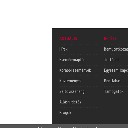
AKTUÁLIS
INTÉZET
Hírek
Bemutatkozá
Eseménynaptár
Történet
Korábbi események
Egyetemi kapc
Közlemények
Bentlakás
Sajtóvisszhang
Támogatók
Álláshirdetés
Blogok