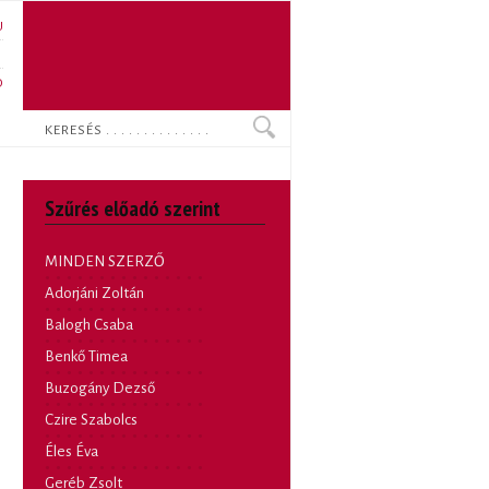
U
N
O
Keresés
Szűrés előadó szerint
MINDEN SZERZŐ
Adorjáni Zoltán
Balogh Csaba
Benkő Timea
Buzogány Dezső
Czire Szabolcs
Éles Éva
Geréb Zsolt