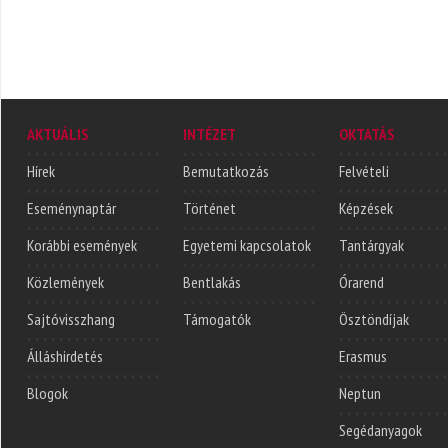
AKTUÁLIS
INTÉZET
OKTATÁS
Hírek
Bemutatkozás
Felvételi
Eseménynaptár
Történet
Képzések
Korábbi események
Egyetemi kapcsolatok
Tantárgyak
Közlemények
Bentlakás
Órarend
Sajtóvisszhang
Támogatók
Ösztöndíjak
Álláshirdetés
Erasmus
Blogok
Neptun
Segédanyagok