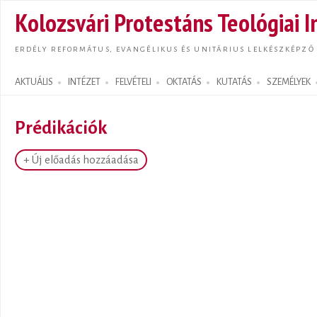
Ugrás
Kolozsvári Protestáns Teológiai I
tarta
ERDÉLY REFORMÁTUS, EVANGÉLIKUS ÉS UNITÁRIUS LELKÉSZKÉPZŐ
AKTUÁLIS
INTÉZET
FELVÉTELI
OKTATÁS
KUTATÁS
SZEMÉLYEK
Search form
Prédikációk
+ Új előadás hozzáadása