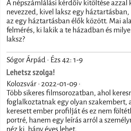
A népszámlálási kérdőív kitöltése azzal
nevezzed, kivel laksz egy háztartásban,
az egy háztartásban élők között. Mai al
felmérés, ki lakik a te házadban és mily
laksz?
Sógor Árpád · Ézs 42: 1-9
Lehetsz szolga!
Kolozsvár ·
2022-01-09
·
Több sikeres filmsorozatban, ahol keres
foglalkoztatnak egy olyan szakembert, 
keresett ember profilját és ez nem fölté
portré, hanem egy leírás arról a személy
néz ki, hány éves lehet.