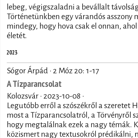
lebeg, végigszaladni a bevállalt távolság
Történetünkben egy várandós asszony m
mindegy, hogy hova csak el onnan, ahol
életét.
2023
Sógor Árpád · 2 Móz 20: 1-17
A Tízparancsolat
Kolozsvár ·
2023-10-08
·
Legutóbb erről a szószékről a szeretet
most a Tízparancsolatról, a Törvényről sz
hogy megtalálnak ezek a nagy témák. K
közismert nagy textusokról prédikálni, m