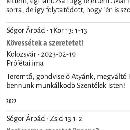
lettem, égi lándzsa függ felettem". M
sorra, de így folytatódott, hogy "én is s
Sógor Árpád · 1Kor 13: 1-13
Kövessétek a szeretetet!
Kolozsvár ·
2023-02-19
·
Prófétai ima
Teremtő, gondviselő Atyánk, megváltó 
bennünk munkálkodó Szentélek Isten!
2022
Sógor Árpád · Zsid 13:1-2