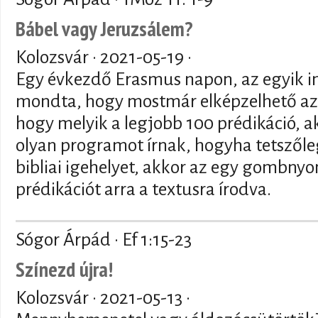
Bábel vagy Jeruzsálem?
Kolozsvár ·
2021-05-19
·
Egy évkezdő Erasmus napon, az egyik i
mondta, hogy mostmár elképzelhető a
hogy melyik a legjobb 100 prédikáció, a
olyan programot írnak, hogyha tetszől
bibliai igehelyet, akkor az egy gombny
prédikációt arra a textusra írodva.
Sógor Árpád · Ef 1:15-23
Színezd újra!
Kolozsvár ·
2021-05-13
·