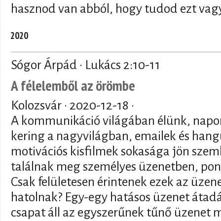
hasznod van abból, hogy tudod ezt vagy
2020
Sógor Árpád · Lukács 2:10-11
A félelemből az örömbe
Kolozsvár ·
2020-12-18
·
A kommunikáció világában élünk, napon
kering a nagyvilágban, emailek és han
motivációs kisfilmek sokasága jön szem
találnak meg személyes üzenetben, pon
Csak felületesen érintenek ezek az üzen
hatolnak? Egy-egy hatásos üzenet átad
csapat áll az egyszerűnek tűnő üzenet