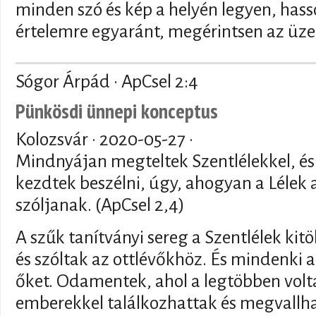
minden szó és kép a helyén legyen, hass
értelemre egyaránt, megérintsen az üz
Sógor Árpád · ApCsel 2:4
Pünkösdi ünnepi konceptus
Kolozsvár ·
2020-05-27
·
Mindnyájan megteltek Szentlélekkel, és
kezdtek beszélni, úgy, ahogyan a Lélek 
szóljanak. (ApCsel 2,4)
A szűk tanítványi sereg a Szentlélek kitö
és szóltak az ottlévőkhöz. És mindenki a
őket. Odamentek, ahol a legtöbben vol
emberekkel találkozhattak és megvallha