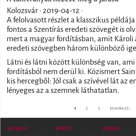
Kolozsvár ·
2019-04-12
·
A felolvasott részlet a klasszikus példá
fontos a Szentírás eredeti szövegét is olv
mert a magyar fordításban, amit Károli a 
eredeti szövegben három különböző ige 
Látni és látni között különbség van, ami
fordításból nem derül ki. Közismert Sai
kis hercegből: Jól csak a szívével lát az
lényeges az a szemnek láthatatlan.
Oldalak
1
2
3
következő ›
AKTUÁLIS
INTÉZET
OKTATÁS