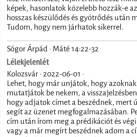
képek, hasonlatok közelebb hozzák-e az
hosszas készülődés és gyötrődés után 
Tudom, hogy nem járhatok sikerrel.
Sógor Árpád · Máté 14:22-32
Lélekjelenlét
Kolozsvár ·
2022-06-01
·
Lehet, hogy már unjátok, hogy azoknak a
mutatjátok be nekem, a visszajelzésb
hogy adjatok címet a beszédnek, mert 
segít az üzenet megfogalmazásában. Pe
cím után írom meg a prédikációt és végi
vagy a már megírt beszédnek adom a c