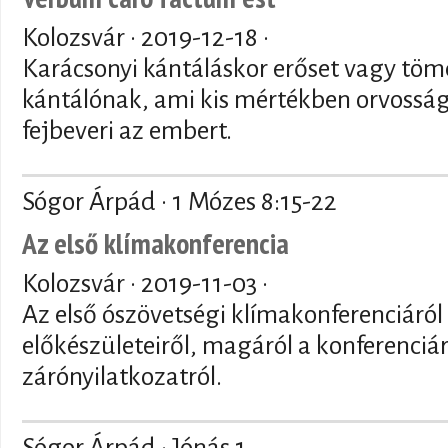
Kolozsvár ·
2019-12-18
·
Karácsonyi kántáláskor erőset vagy tömé
kántálónak, ami kis mértékben orvossá
fejbeveri az embert.
Sógor Árpád · 1 Mózes 8:15-22
Az első klímakonferencia
Kolozsvár ·
2019-11-03
·
Az első ószövetségi klímakonferenciáról
előkészületeiről, magáról a konferenciár
zárónyilatkozatról.
Sógor Árpád · Jónás 1