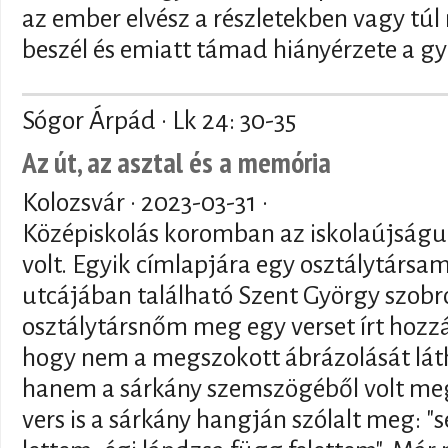
az ember elvész a részletekben vagy tú
beszél és emiatt támad hiányérzete a g
Sógor Árpád · Lk 24: 30-35
Az út, az asztal és a memória
Kolozsvár ·
2023-03-31
·
Középiskolás koromban az iskolaújság
volt. Egyik címlapjára egy osztálytársa
utcájában található Szent György szobr
osztálytársnőm meg egy verset írt hozzá.
hogy nem a megszokott ábrázolását lát
hanem a sárkány szemszögéből volt megö
vers is a sárkány hangján szólalt meg: "