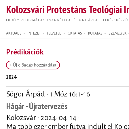
Ugrás
Kolozsvári Protestáns Teológiai I
tarta
ERDÉLY REFORMÁTUS, EVANGÉLIKUS ÉS UNITÁRIUS LELKÉSZKÉPZŐ
AKTUÁLIS
INTÉZET
FELVÉTELI
OKTATÁS
KUTATÁS
SZEMÉLYEK
Search form
Prédikációk
+ Új előadás hozzáadása
2024
Sógor Árpád · 1 Móz 16:1-16
Hágár - Újratervezés
Kolozsvár ·
2024-04-14
·
Ma több ezer ember futva indult el Kolo