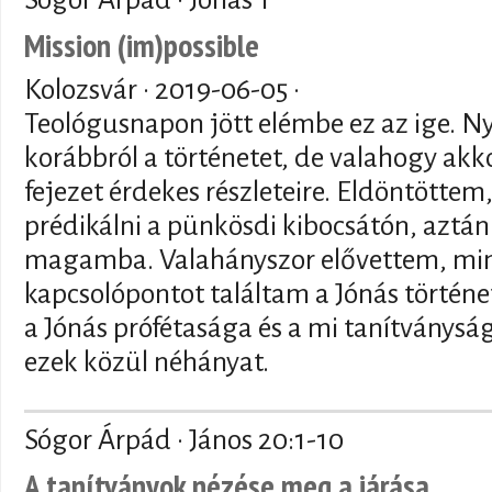
Mission (im)possible
Kolozsvár ·
2019-06-05
·
Teológusnapon jött elémbe ez az ige. N
korábbról a történetet, de valahogy akko
fejezet érdekes részleteire. Eldöntöttem
prédikálni a pünkösdi kibocsátón, aztán
magamba. Valahányszor elővettem, min
kapcsolópontot találtam a Jónás történet
a Jónás prófétasága és a mi tanítványsá
ezek közül néhányat.
Sógor Árpád · János 20:1-10
A tanítványok nézése meg a járása