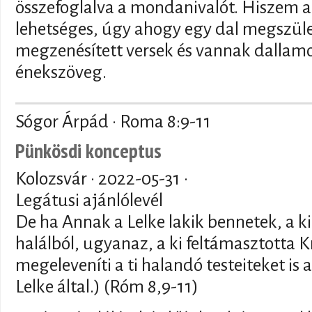
összefoglalva a mondanivalót. Hiszem a
lehetséges, úgy ahogy egy dal megszüle
megzenésített versek és vannak dallamo
énekszöveg.
Sógor Árpád · Roma 8:9-11
Pünkösdi konceptus
Kolozsvár ·
2022-05-31
·
Legátusi ajánlólevél
De ha Annak a Lelke lakik bennetek, a ki
halálból, ugyanaz, a ki feltámasztotta Kr
megeleveníti a ti halandó testeiteket is 
Lelke által.) (Róm 8,9-11)