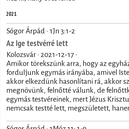
2021
Sógor Árpád · 1Jn 3:1-2
Az Ige testvérré lett
Kolozsvár ·
2021-12-17
·
Amikor törekszünk arra, hogy az egyház
forduljunk egymás irányába, amivel Iste
akkor elkezdünk hasonlítani rá, akkor s
megnövünk, felnőtté válunk, de felnőt
egymás testvéreinek, mert Jézus Krisztu
nemcsak testté lett, megszületett, hane
Sógor Árpád · 1Móz 11: 1-9