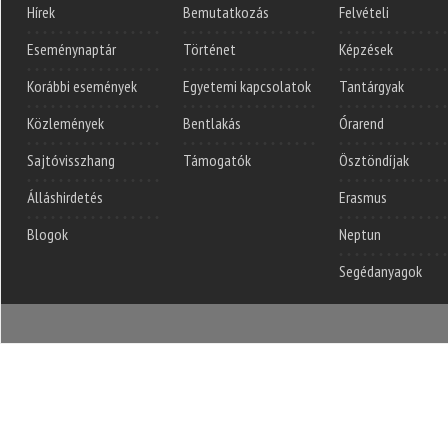
Hírek
Bemutatkozás
Felvételi
Eseménynaptár
Történet
Képzések
Korábbi események
Egyetemi kapcsolatok
Tantárgyak
Közlemények
Bentlakás
Órarend
Sajtóvisszhang
Támogatók
Ösztöndíjak
Álláshirdetés
Erasmus
Blogok
Neptun
Segédanyagok