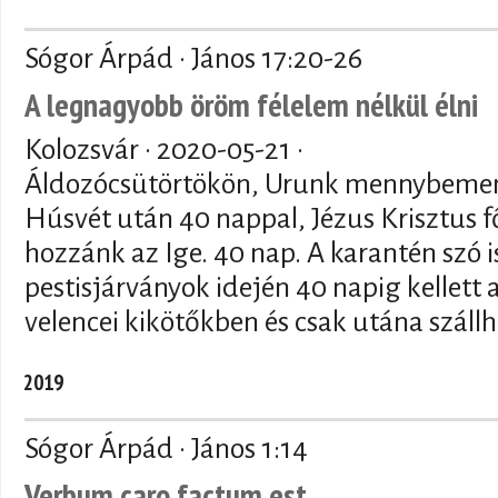
Sógor Árpád · János 17:20-26
A legnagyobb öröm félelem nélkül élni
Kolozsvár ·
2020-05-21
·
Áldozócsütörtökön, Urunk mennybemen
Húsvét után 40 nappal, Jézus Krisztus f
hozzánk az Ige. 40 nap. A karantén szó is
pestisjárványok idején 40 napig kellett 
velencei kikötőkben és csak utána szállh
2019
Sógor Árpád · János 1:14
Verbum caro factum est