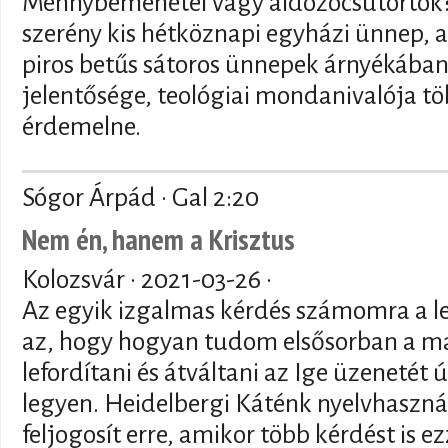
Mennybemenetel vagy áldozócsütörtök? 
szerény kis hétköznapi egyházi ünnep,
piros betűs sátoros ünnepek árnyékában
jelentősége, teológiai mondanivalója tö
érdemelne.
Sógor Árpád · Gal 2:20
Nem én, hanem a Krisztus
Kolozsvár ·
2021-03-26
·
Az egyik izgalmas kérdés számomra a le
az, hogy hogyan tudom elsősorban a 
lefordítani és átváltani az Ige üzenetét
legyen. Heidelbergi Káténk nyelvhaszn
feljogosít erre, amikor több kérdést is ez