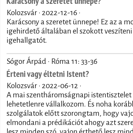
Karácsony a szeretet ünnepe?
Kolozsvár ·
2022-12-16
·
Karácsony a szeretet ünnepe! Ez az a m
igehirdető általában el szokott veszíte
igehallgatót.
Sógor Árpád · Róma 11: 33-36
Érteni vagy éltetni Istent?
Kolozsvár ·
2022-06-12
·
A mai szentháromságnapi istentisztele
lehetetlenre vállalkozom. És noha koráb
szolgálatok előtt szorongtam, hogy vajo
elmondani a prédikációt ahogy azt szer
lesz minden szó, vajon érthető lesz min