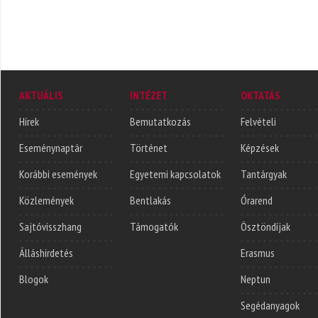
AKTUÁLIS
INTÉZET
OKTATÁS
Hírek
Bemutatkozás
Felvételi
Eseménynaptár
Történet
Képzések
Korábbi események
Egyetemi kapcsolatok
Tantárgyak
Közlemények
Bentlakás
Órarend
Sajtóvisszhang
Támogatók
Ösztöndíjak
Álláshirdetés
Erasmus
Blogok
Neptun
Segédanyagok