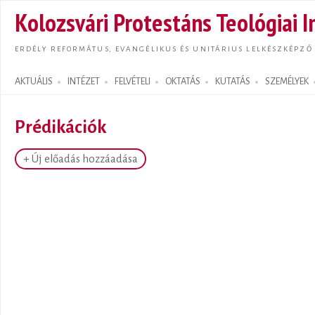
Ugrás
Kolozsvári Protestáns Teológiai I
tarta
ERDÉLY REFORMÁTUS, EVANGÉLIKUS ÉS UNITÁRIUS LELKÉSZKÉPZŐ
AKTUÁLIS
INTÉZET
FELVÉTELI
OKTATÁS
KUTATÁS
SZEMÉLYEK
Search form
Prédikációk
+ Új előadás hozzáadása