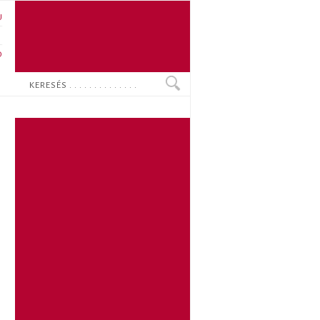
U
N
O
Keresés