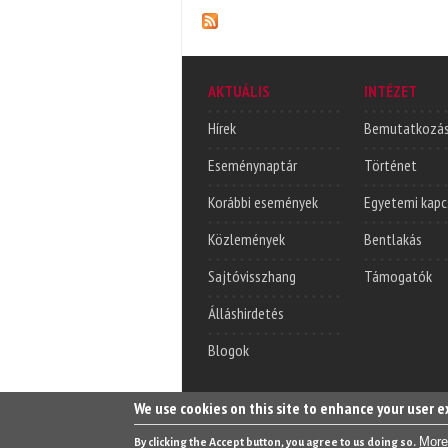
AKTUÁLIS
INTÉZET
Hírek
Bemutatkozá
Eseménynaptár
Történet
Korábbi események
Egyetemi kapc
Közlemények
Bentlakás
Sajtóvisszhang
Támogatók
Álláshirdetés
Blogok
We use cookies on this site to enhance your user 
More
By clicking the Accept button, you agree to us doing so.