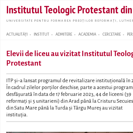
Skip t
Institutul Teologic Protestant di
main
conte
UNIVERSITATE PENTRU FORMAREA PREOȚILOR REFORMAȚI, LUTHER
ACTUALITĂȚI
INSTITUT
ADMITERE
ACADEMIA
CERCETARE
PE
Search form
Elevii de liceu au vizitat Institutul Teolo
Protestant
ITP și-a lansat programul de revitalizare instituțională în 
În cadrul zilelor porților deschise, parte a acestui program
desfășurată în data de 17 februarie 2023, 44 de liceeni (39
reformați și 5 unitarieni) din Arad până la Cristuru Secuies
din Satu Mare până la Turda și Târgu Mureș au vizitat
instituția.