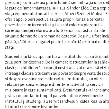
precum și cum acestea pun în lumină semnificația unor det
legate de înmormântarea lui Iisus. Sándor Előd Ősz a expl
viața eminentului om al bisericii, Albert Szenczi Molnár. El
oferit apoi o perspectivă asupra propriilor sale cercetări,
povestind cum încearcă să găsească colecția pierdută a
corespondenței reformate a lui Szenczi, cu răsturnări de
situație demne de un roman de detectiv. Deși nu a fost încă
găsită, călătoria coligatei poate fi urmărită prin mai multe
stații.
Studenții au făcut apoi un tur al institutului cu participanți
ziua porților deschise. De la camerele studenților la sălile
clasă și la bibliotecă, oaspeții noștri au avut ocazia să vizi
întreaga clădire. Studenții au povestit despre viața de stu
și despre evenimentele din cadrul Institutului, au oferit
relatări personale despre diferitele activități și servicii
misionare în care sunt implicați. Evenimentul s-a încheiat 
prânz comun. Iar în timpul pauzelor dintre evenimente,
Institutul și studenții au servit sandvișuri, cafea, ceai și alt
băuturi răcoritoare invitaților.