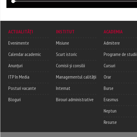
ACTUALITĂȚI
INSTITUT
ACADEMIA
Evenimente
Misiune
Admitere
Calendar academic
Scurt istoric
Programe de studii
Anunțuri
Comisii și consilii
Cursuri
ITP în Media
Managementul calității
Orar
Posturi vacante
Internat
Burse
Bloguri
Birouri administrative
Erasmus
Neptun
Resurse