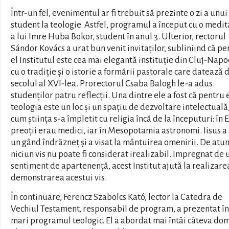
Într-un fel, evenimentul ar fi trebuit să prezinte o zi a unui
student la teologie. Astfel, programul a început cu o medit
a lui Imre Huba Bokor, student în anul 3. Ulterior, rectorul
Sándor Kovács a urat bun venit invitaților, subliniind că pe
el Institutul este cea mai elegantă instituție din Cluj-Napo
cu o tradiție și o istorie a formării pastorale care datează 
secolul al XVI-lea. Prorectorul Csaba Balogh le-a adus
studenților patru reflecții. Una dintre ele a fost că pentru 
teologia este un loc și un spațiu de dezvoltare intelectuală
cum știința s-a împletit cu religia încă de la începuturi: în 
preoții erau medici, iar în Mesopotamia astronomi. Iisus a
un gând îndrăzneț și a visat la mântuirea omenirii. De atun
niciun vis nu poate fi considerat irealizabil. Impregnat de 
sentiment de apartenență, acest Institut ajută la realizarea
demonstrarea acestui vis.
În continuare, Ferencz Szabolcs Kató, lector la Catedra de
Vechiul Testament, responsabil de program, a prezentat în 
mari programul teologic. El a abordat mai întâi câteva do