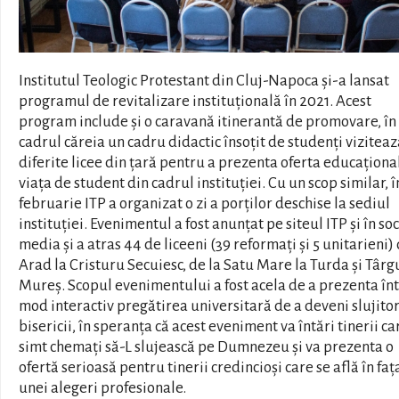
Institutul Teologic Protestant din Cluj-Napoca și-a lansat
programul de revitalizare instituțională în 2021. Acest
program include și o caravană itinerantă de promovare, în
cadrul căreia un cadru didactic însoțit de studenți viziteaz
diferite licee din țară pentru a prezenta oferta educațional
viața de student din cadrul instituției. Cu un scop similar, î
februarie ITP a organizat o zi a porților deschise la sediul
instituției. Evenimentul a fost anunțat pe siteul ITP și în soc
media și a atras 44 de liceeni (39 reformați și 5 unitarieni) 
Arad la Cristuru Secuiesc, de la Satu Mare la Turda și Târg
Mureș. Scopul evenimentului a fost acela de a prezenta în
mod interactiv pregătirea universitară de a deveni slujitor
bisericii, în speranța că acest eveniment va întări tinerii ca
simt chemați să-L slujească pe Dumnezeu și va prezenta o
ofertă serioasă pentru tinerii credincioși care se află în faț
unei alegeri profesionale.