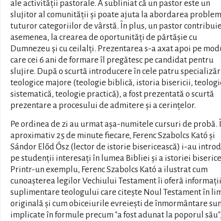
ale activității pastorale. A subliniat că un pastor este un
slujitor al comunității și poate ajuta la abordarea proble
tuturor categoriilor de vârstă. În plus, un pastor contribuie
asemenea, la crearea de oportunități de părtășie cu
Dumnezeu și cu ceilalți. Prezentarea s-a axat apoi pe modu
care cei 6 ani de formare îl pregătesc pe candidat pentru
slujire. După o scurtă introducere în cele patru specializăr
teologice majore (teologie biblică, istoria bisericii, teolog
sistematică, teologie practică), a fost prezentată o scurtă
prezentare a procesului de admitere și a cerințelor.
Pe ordinea de zi au urmat așa-numitele cursuri de probă. 
aproximativ 25 de minute fiecare, Ferenc Szabolcs Kató și
Sándor Előd Ősz (lector de istorie bisericească) i-au intro
pe studenții interesați în lumea Bibliei și a istoriei biserice
Printr-un exemplu, Ferenc Szabolcs Kató a ilustrat cum
cunoașterea legilor Vechiului Testament îi oferă informați
suplimentare teologului care citește Noul Testament în l
originală și cum obiceiurile evreiești de înmormântare su
implicate în formule precum "a fost adunat la poporul său"