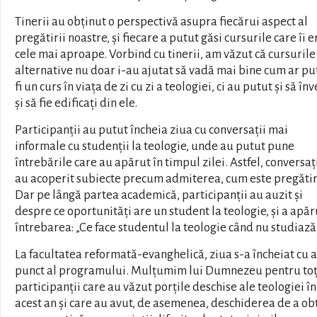
Tinerii au obținut o perspectivă asupra fiecărui aspect al
pregătirii noastre, și fiecare a putut găsi cursurile care îi 
cele mai aproape. Vorbind cu tinerii, am văzut că cursurile
alternative nu doar i-au ajutat să vadă mai bine cum ar pu
fi un curs în viața de zi cu zi a teologiei, ci au putut și să în
și să fie edificați din ele.
Participanții au putut încheia ziua cu conversații mai
informale cu studenții la teologie, unde au putut pune
întrebările care au apărut în timpul zilei. Astfel, conversaț
au acoperit subiecte precum admiterea, cum este pregăti
Dar pe lângă partea academică, participanții au auzit și
despre ce oportunități are un student la teologie, și a apăru
întrebarea: „Ce face studentul la teologie când nu studiază
La facultatea reformată-evanghelică, ziua s-a încheiat cu 
punct al programului. Mulțumim lui Dumnezeu pentru toț
participanții care au văzut porțile deschise ale teologiei în
acest an și care au avut, de asemenea, deschiderea de a ob