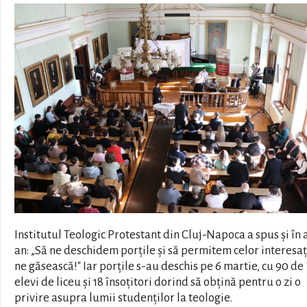
Institutul Teologic Protestant din Cluj-Napoca a spus și în 
an: „Să ne deschidem porțile și să permitem celor interesaț
ne găsească!" Iar porțile s-au deschis pe 6 martie, cu 90 de
elevi de liceu și 18 însoțitori dorind să obțină pentru o zi o
privire asupra lumii studenților la teologie.