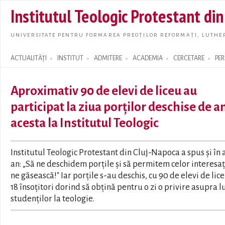
Skip t
Institutul Teologic Protestant di
main
conte
UNIVERSITATE PENTRU FORMAREA PREOȚILOR REFORMAȚI, LUTHER
ACTUALITĂȚI
INSTITUT
ADMITERE
ACADEMIA
CERCETARE
PE
Search form
Aproximativ 90 de elevi de liceu au
participat la ziua porților deschise de a
acesta la Institutul Teologic
Institutul Teologic Protestant din Cluj-Napoca a spus și în 
an: „Să ne deschidem porțile și să permitem celor interesaț
ne găsească!" Iar porțile s-au deschis, cu 90 de elevi de lice
18 însoțitori dorind să obțină pentru o zi o privire asupra l
studenților la teologie.