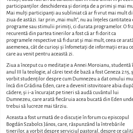
participanților: deschiderea și dorința de a primi și mai mu
Mai mulți participanți au subliniat că ar fi vrut mai mult d
ziua de astăzi. Iar prin „mai mult", nu au înțeles cantitatea
programe sau stimulii primiți, ci durata programelor. O fr
recurentă din partea tinerilor a fost că ar fi dorit ca
programele respective să fi durat și mai mult, ceea ce arat
asemenea, cât de curioși și înfometați de informații erau c
care au venit pentru această zi.
Ziua a început cu o meditație a Annei Moroianu, studentă 
anul III la teologie, al cărei text de bază a fost Geneza 2:15, ș
vorbit studenților despre cum Dumnezeu a dat omului m
încă din Grădina Eden, care a devenit istovitoare abia dup
cădere, și i-a încurajat pe tineri să audă cuvântul lui
Dumnezeu, care arată fiecăruia acea bucată din Eden und
trebui să lucreze mai târziu.
Aceasta a fost urmată de o discuție în forum cu episcopul
Bogdán Szabolcs János, care, răspunzând la întrebările
tinerilor, a vorbit despre serviciul pastoral, despre ce calit