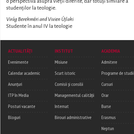
o perspectivă asupra vieții diferite, dar totuși similare a
studenților la teologie.
Virág Berekméri and Vivien Újlaki
Studente în anul IV la teologie
ACTUALITĂȚI
INSTITUT
ACADEMIA
Evenimente
Misiune
Admitere
Calendar academic
Scurt istoric
Programe de studii
Anunțuri
Comisii și consilii
Cursuri
ITP în Media
Managementul calității
Orar
Posturi vacante
Internat
Burse
Bloguri
Birouri administrative
Erasmus
Neptun