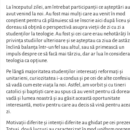
La începutul zilei, am întrebat participanții ce așteptări a
avut venind la noi. Au fost mai mulți care au venit în mod
conștient pentru că plănuiesc să se înscrie aici după liceu ș
doreau să obțină o perspectivă asupra vieții de zi cu zi a
studenților la teologie. Au fost și cei care erau nehotărâți î
privința studiilor ulterioare și se așteptau ca ziua de astăz
înclină balanța într-un fel sau altul, sau să primească un
impuls despre ce să facă mai târziu, dar ar lua în considera
teologia ca opțiune.
Pe lângă majoritatea studenților interesați reformați și
unitarieni, curiozitatea i-a condus și pe cei de alte confesi
să vadă cum este viața la noi. Astfel, am vorbit și cu tineri
catolici și baptiști care au spus că au venit pentru că dorea
vadă și lumea noastră și au găsit această oportunitate
interesantă, motiv pentru care au decis să vină pentru ace
zi.
Motivații diferite și intenții diferite au ghidat pe cei prezen
Totuși, două lucruri au caracterizat în mod uniform preze