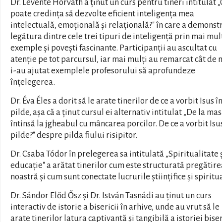
Dr. Levente Horváth a ținut un curs pentru tineri intitulat
poate credința să dezvolte eficient inteligența mea
intelectuală, emoțională și relațională?" în care a demonst
legătura dintre cele trei tipuri de inteligență prin mai mul
exemple și povești fascinante. Participanții au ascultat cu
atenție pe tot parcursul, iar mai mulți au remarcat cât de 
i-au ajutat exemplele profesorului să aprofundeze
înțelegerea.
Dr. Éva Éles a dorit să le arate tinerilor de ce a vorbit Isus î
pilde, așa că a ținut cursul ei alternativ intitulat „De la ma
întinsă la jgheabul cu mâncarea porcilor. De ce a vorbit Isus
pilde?" despre pilda fiului risipitor.
Dr. Csaba Tódor în prelegerea sa intitulată „Spiritualitate 
educație" a arătat tinerilor cum este structurată pregătire
noastră și cum sunt conectate lucrurile științifice și spiritu
Dr. Sándor Előd Ősz și Dr. István Tasnádi au ținut un curs
interactiv de istorie a bisericii în arhive, unde au vrut să le
arate tinerilor latura captivantă și tangibilă a istoriei biser