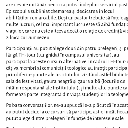
are nevoie un tânăr pentru a putea îndeplini serviciul past
Episcopul a subliniat chemarea și dedicarea în locul
abilităților remarcabile. Deși un pastor trebuie să înțelea
multe lucruri, cel mai important lucru este să aibă fundați
viața lor, care nu este altceva decât o relație de credință vie
zilnică cu Dumnezeu.
Participanții au putut alege două din patru prelegeri, și p
lângă TH-tour (tur ghidat în campusul universitar), au
participat la aceste cursuri alternative. În cadrul TH-tour-
câțiva membri ai comunității teologice au însoțit participa
prin diferite puncte ale Institutului, vizitând astfel bibliot
sala de festivități, gaura neagră și gaura albă (locurile de
întâlnire spontană ale Institutului), și multe alte puncte ca
formează parte integrantă din viața studenților la teologie
Pe baza conversațiilor, ne-au spus că le-a plăcut că în acest
au putut decide la ce cursuri să participe, astfel încât fieca
putut alege dintre prelegeri în funcție de interesele sale.