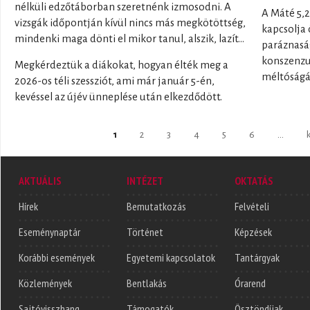
nélküli edzőtáborban szeretnénk izmosodni. A
A Máté 5,2
vizsgák időpontján kívül nincs más megkötöttség,
kapcsolja 
mindenki maga dönti el mikor tanul, alszik, lazít…
paráznaság
konszenzu
Megkérdeztük a diákokat, hogyan élték meg a
méltóságá
2026-os téli szessziót, ami már január 5-én,
kevéssel az újév ünneplése után elkezdődött.
Oldalak
1
2
3
4
5
6
…
AKTUÁLIS
INTÉZET
OKTATÁS
Hírek
Bemutatkozás
Felvételi
Eseménynaptár
Történet
Képzések
Korábbi események
Egyetemi kapcsolatok
Tantárgyak
Közlemények
Bentlakás
Órarend
Sajtóvisszhang
Támogatók
Ösztöndíjak