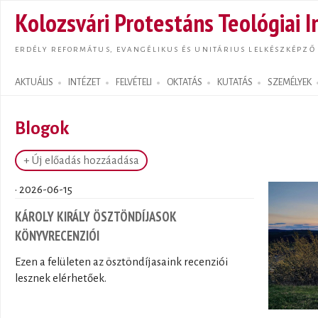
Ugrás
Kolozsvári Protestáns Teológiai I
tarta
ERDÉLY REFORMÁTUS, EVANGÉLIKUS ÉS UNITÁRIUS LELKÉSZKÉPZŐ
AKTUÁLIS
INTÉZET
FELVÉTELI
OKTATÁS
KUTATÁS
SZEMÉLYEK
Search form
Blogok
+ Új előadás hozzáadása
· 2026-06-15
KÁROLY KIRÁLY ÖSZTÖNDÍJASOK
KÖNYVRECENZIÓI
Ezen a felületen az ösztöndíjasaink recenziói
lesznek elérhetőek.