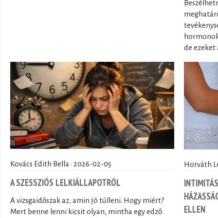
Beszélhetn
meghatáro
tevékenys
hormonok 
de ezeket a
Kovács Edith Bella · 2026-02-05
Horváth L
A SZESSZIÓS LELKIÁLLAPOTRÓL
INTIMITÁ
HÁZASSÁG
A vizsgaidőszak az, amin jó túlleni. Hogy miért?
ELLEN
Mert benne lenni kicsit olyan, mintha egy edző