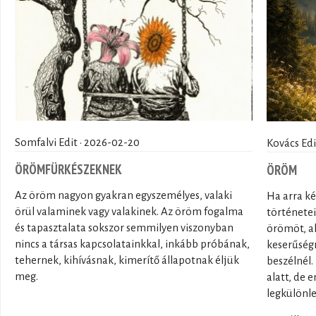
Somfalvi Edit · 2026-02-20
Kovács Edi
ÖRÖMFÜRKÉSZEKNEK
ÖRÖM
Az öröm nagyon gyakran egyszemélyes, valaki
Ha arra k
örül valaminek vagy valakinek. Az öröm fogalma
története
és tapasztalata sokszor semmilyen viszonyban
örömöt, ak
nincs a társas kapcsolatainkkal, inkább próbának,
keserűségr
tehernek, kihívásnak, kimerítő állapotnak éljük
beszélnél.
meg.
alatt, de
legkülönle