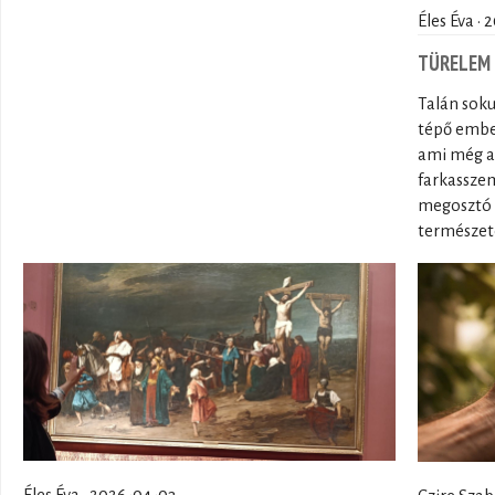
Éles Éva ·
TÜRELEM
Talán sok
tépő ember
ami még a f
farkasszem
megosztó 
természet