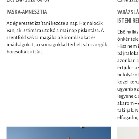
Éles Éva · 2026-04-03
Czire Szab
PÁSKA-AMNESZTIA
VARÁZSLÁ
ISTENI R
Az ég ereszét izzítani kezdte a nap. Hajnalodik.
Van, aki számára utolsó a mai nap pislantása. A
Első hallá
szentföld szívta magába a káromlásokat és
önkéntele
imádságokat, a csomagokkal terhelt vánszorgók
Hisz nem 
horzsolták utcáit...
bájitalok
azonban a 
értjük – a
befolyásol
közel kerü
ugyanis az
legyenek,
akarom – é
találjak.
elfogadni,