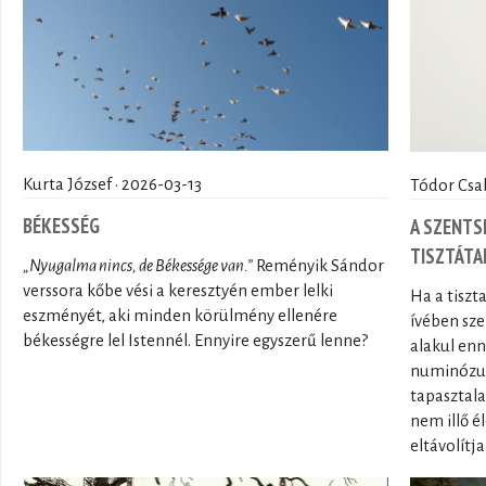
Kurta József · 2026-03-13
Tódor Csa
BÉKESSÉG
A SZENTSÉ
TISZTÁTA
„Nyugalma nincs, de Békessége van.”
Reményik Sándor
verssora kőbe vési a keresztyén ember lelki
Ha a tiszt
eszményét, aki minden körülmény ellenére
ívében sze
békességre lel Istennél. Ennyire egyszerű lenne?
alakul enn
numinózus
tapasztala
nem illő é
eltávolítj