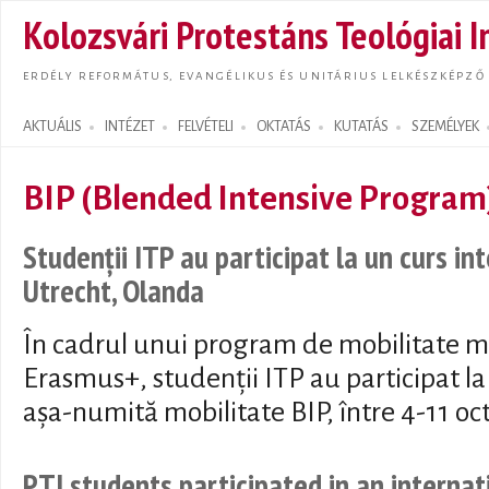
Ugrás
Kolozsvári Protestáns Teológiai I
tarta
ERDÉLY REFORMÁTUS, EVANGÉLIKUS ÉS UNITÁRIUS LELKÉSZKÉPZŐ
AKTUÁLIS
INTÉZET
FELVÉTELI
OKTATÁS
KUTATÁS
SZEMÉLYEK
Search form
BIP (Blended Intensive Program
Studenții ITP au participat la un curs in
Utrecht, Olanda
În cadrul unui program de mobilitate m
Erasmus+, studenții ITP au participat la
așa-numită mobilitate BIP, între 4-11 oc
PTI students participated in an interna