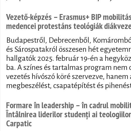
Vezető-képzés – Erasmus+ BIP mobilitás
medencei protestáns teológiák diákveze
Budapestről, Debrecenből, Komáromból,
és Sárospatakról összesen hét egyetemr
hallgatók 2025. február 19-én a hegykö
ba. A színes és tartalmas program nem c
vezetés hívószó köré szervezve, hanem á
megbeszélést, csapatépítést és pihenés
Formare în leadership – în cadrul mobili
Întâlnirea liderilor studenți ai teologiil
Carpatic