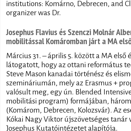
institutions: Komárno, Debrecen, and C
organizer was Dr.
Josephus Flavius és Szenczi Molnár Alb
mobilitással Komáromban járt a MA els
Március 31. – április 5. között a MA e
látogatott, hogy az ottani református t
Steve Mason kanadai történész és elism
szemináriumán, mely az Erasmus + pro
valósult meg, egy ún. Blended Intensi
mobilitási program) formájában, három
(Komárom, Debrecen, Kolozsvár). Az es
Kókai Nagy Viktor újszövetséges tanár 
Josephus Kutatóintézetet alapítója.