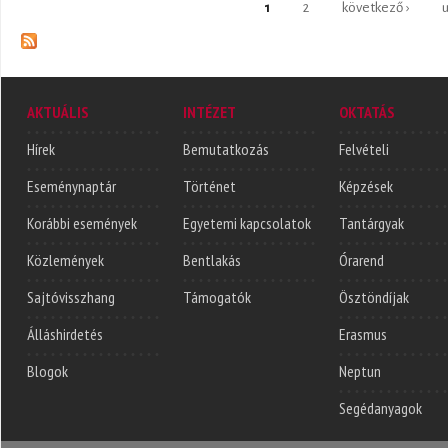
Oldalak
1
2
következő ›
u
AKTUÁLIS
INTÉZET
OKTATÁS
Hírek
Bemutatkozás
Felvételi
Eseménynaptár
Történet
Képzések
Korábbi események
Egyetemi kapcsolatok
Tantárgyak
Közlemények
Bentlakás
Órarend
Sajtóvisszhang
Támogatók
Ösztöndíjak
Álláshirdetés
Erasmus
Blogok
Neptun
Segédanyagok