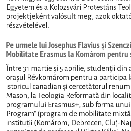
Egyetem és a Kolozsvári Protestáns Teol
projektjeként valósult meg, azok oktatói
részvételével.
Pe urmele lui Josephus Flavius și Szencz
Mobilitate Erasmus la Komárom pentru s
Între 31 martie și 5 aprilie, studenții din
orașul Révkomárom pentru a participa l
istoricul canadian și cercetătorul renumi
Mason, la Teologia Reformată din localit
programului Erasmus+, sub forma unui 
Program" (program de mobilitate mixtă),
instituții (Komárom, Debrecen, Cluj-Na