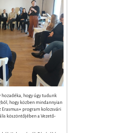
ív hozadéka, hogy úgy tudunk
gból, hogy közben mindannyian
az Erasmus+ program kolozsvári
lis köszöntőjében a Vezető-