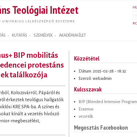
Ugrás a
ns Teológiai Intézet
H
tartalomra
E
S UNITÁRIUS LELKÉSZKÉPZŐ EGYETEME
R
TÁS
KUTATÁS
SZEMÉLYEK
AKADÉMIAI ÉLET
us+ BIP mobilitás
Közzététel
edencei protestáns
Dátum: 2025-02-28 - 18:32
ek találkozója
Szerző: webadmin
Kulcsszavak
ól, Kolozsvárról, Pápáról és
ől érkeztek teológus hallgatók
BIP (Blended Intensive Program
klósi KRE SPA-ba. A színes és
Erasmus
kat kínált a vezetés hívószó
vezetők
enior-megbeszélést,
Megosztás Facebookon