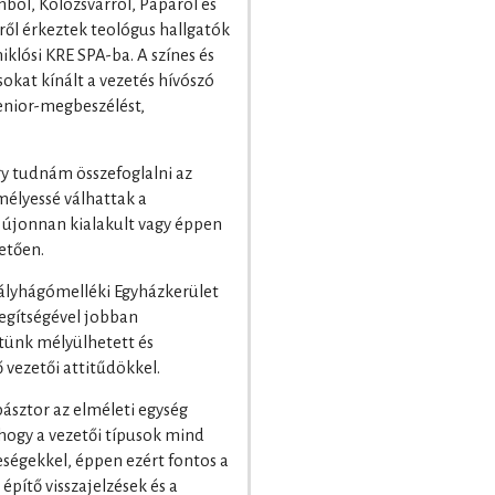
ól, Kolozsvárról, Pápáról és
ől érkeztek teológus hallgatók
klósi KRE SPA-ba. A színes és
kat kínált a vezetés hívószó
enior-megbeszélést,
gy tudnám összefoglalni az
élyessé válhattak a
 újonnan kialakult vagy éppen
etően.
rályhágómelléki Egyházkerület
segítségével jobban
ünk mélyülhetett és
 vezetői attitűdökkel.
pásztor az elméleti egység
 hogy a vezetői típusok mind
ségekkel, éppen ezért fontos a
építő visszajelzések és a