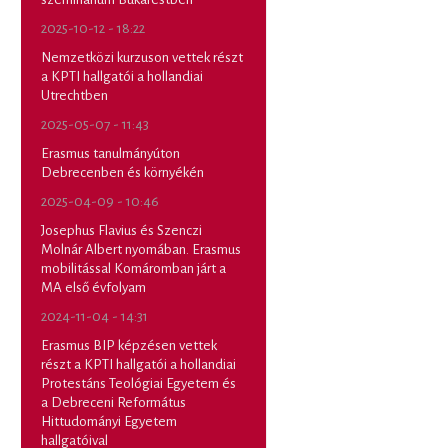
2025-10-12 - 18:22
Nemzetközi kurzuson vettek részt
a KPTI hallgatói a hollandiai
Utrechtben
2025-05-07 - 11:43
Erasmus tanulmányúton
Debrecenben és környékén
2025-04-09 - 10:46
Josephus Flavius és Szenczi
Molnár Albert nyomában. Erasmus
mobilitással Komáromban járt a
MA első évfolyam
2024-11-04 - 14:31
Erasmus BIP képzésen vettek
részt a KPTI hallgatói a hollandiai
Protestáns Teológiai Egyetem és
a Debreceni Református
Hittudományi Egyetem
hallgatóival