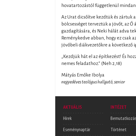
hovatartozástól függetlenül mindan
Az Urat dicsőítve kezdtük és zártuk 
bölcsességet terveztük a jövőt, az Ő
gazdagítására, és Neki hálát adva te
Reménykedve abban, hogy ez csak az 
jövőbeli diákvezetőkre a következő i
„Kezdjük hát el az építkezést! És h
nemes feladathoz.” (Neh 2,18)
Mátyás Emőke Ibolya
negyedéves teológus hallgató, senior
AKTUÁLIS
INTÉZET
Hírek
Bemutatkozá
Eseménynaptár
Történet