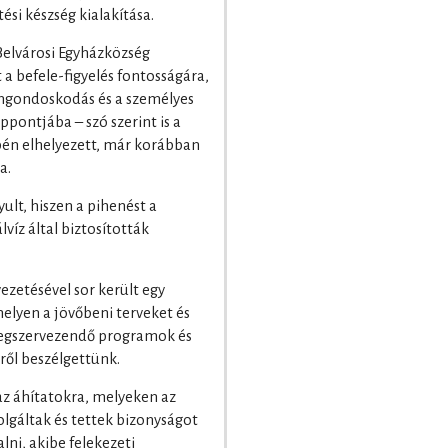
ési készség kialakítása.
Belvárosi Egyházközség
 a befele-figyelés fontosságára,
 öngondoskodás és a személyes
ppontjába – szó szerint is a
epén elhelyezett, már korábban
a.
lt, hiszen a pihenést a
lvíz által biztosították
ezetésével sor került egy
elyen a jövőbeni terveket és
megszervezendő programok és
iről beszélgettünk.
az áhítatokra, melyeken az
olgáltak és tettek bizonyságot
lni, akibe felekezeti