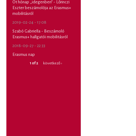
Öt hónap „idegenben” - Lőrinczi
Eszter beszámolója az Erasmus+
mobilitásról
2019-02-24 - 17:08
Szabó Gabriella - Beszámoló
Erasmus+ hallgatói mobilitásról
2018-09-27 - 22:33
Erasmus nap
1 of 2
következő ›