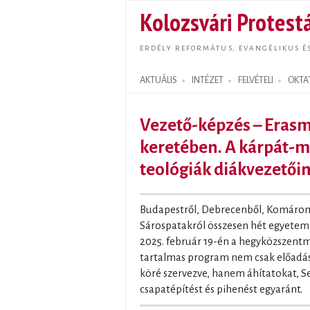
Kolozsvári Protestá
ERDÉLY REFORMÁTUS, EVANGÉLIKUS É
AKTUÁLIS
INTÉZET
FELVÉTELI
OKTA
Search form
Vezető-képzés – Erasm
keretében. A kárpát-m
teológiák diákvezetőin
Budapestről, Debrecenből, Komáromb
Sárospatakról összesen hét egyetemr
2025. február 19-én a hegyközszentmi
tartalmas program nem csak előadáso
köré szervezve, hanem áhítatokat, S
csapatépítést és pihenést egyaránt.