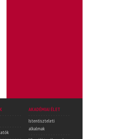
K
AKADÉMIAI ÉLET
Istentiszteleti
alkalmak
tatók