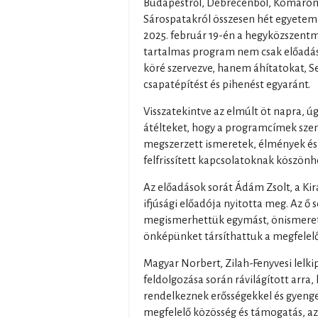
Budapestről, Debrecenből, Komáromb
Sárospatakról összesen hét egyetemr
2025. február 19-én a hegyközszentmi
tartalmas program nem csak előadáso
köré szervezve, hanem áhítatokat, S
csapatépítést és pihenést egyaránt.
Visszatekintve az elmúlt öt napra, ú
átélteket, hogy a programcímek szem
megszerzett ismeretek, élmények és
felfrissített kapcsolatoknak köszönh
Az előadások sorát Ádám Zsolt, a Ki
ifjúsági előadója nyitotta meg. Az ő 
megismerhettük egymást, önismeret
önképünket társíthattuk a megfelelő
Magyar Norbert, Zilah-Fenyvesi lelki
feldolgozása során rávilágított arra,
rendelkeznek erősségekkel és gyenge
megfelelő közösség és támogatás, az 