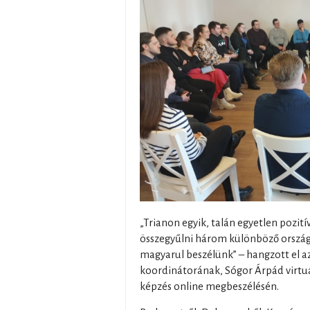
„Trianon egyik, talán egyetlen pozit
összegyűlni három különböző orszá
magyarul beszélünk” – hangzott el 
koordinátorának, Sógor Árpád virtuá
képzés online megbeszélésén.