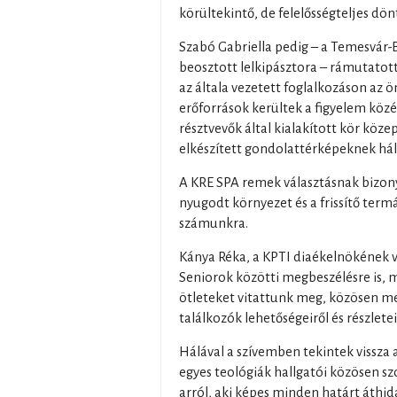
körültekintő, de felelősségteljes dönt
Szabó Gabriella pedig – a Temesvár-
beosztott lelkipásztora – rámutatott
az általa vezetett foglalkozáson az
erőforrások kerültek a figyelem közé
résztvevők által kialakított kör köz
elkészített gondolattérképeknek hál
A KRE SPA remek választásnak bizonyu
nyugodt környezet és a frissítő termá
számunkra.
Kánya Réka, a KPTI diaékelnökének v
Seniorok közötti megbeszélésre is, m
ötleteket vitattunk meg, közösen 
találkozók lehetőségeiről és részlete
Hálával a szívemben tekintek vissza 
egyes teológiák hallgatói közösen sz
arról, aki képes minden határt áthida