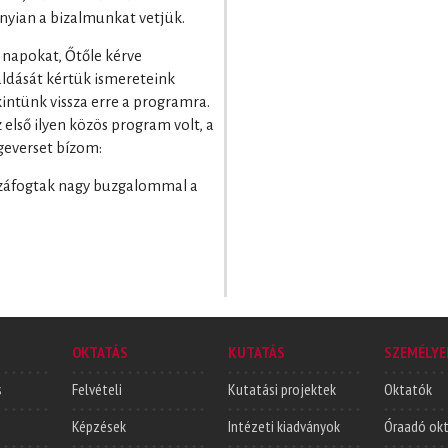
nyian a bizalmunkat vetjük.
a napokat, Őtőle kérve
 áldását kértük ismereteink
kintünk vissza erre a programra.
első ilyen közös program volt, a
geverset bízom:
ozzáfogtak nagy buzgalommal a
OKTATÁS
KUTATÁS
SZEMÉLYE
s
Felvételi
Kutatási projektek
Oktatók
Képzések
Intézeti kiadványok
Óraadó ok