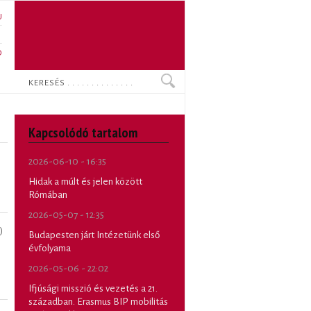
U
N
O
Keresés
Kapcsolódó tartalom
2026-06-10 - 16:35
Hidak a múlt és jelen között
Rómában
2026-05-07 - 12:35
)
Budapesten járt Intézetünk első
évfolyama
2026-05-06 - 22:02
Ifjúsági misszió és vezetés a 21.
században. Erasmus BIP mobilitás