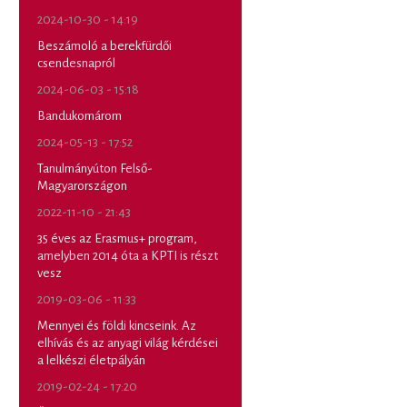
2024-10-30 - 14:19
Beszámoló a berekfürdői
csendesnapról
2024-06-03 - 15:18
Bandukomárom
2024-05-13 - 17:52
Tanulmányúton Felső-
Magyarországon
2022-11-10 - 21:43
35 éves az Erasmus+ program,
amelyben 2014 óta a KPTI is részt
vesz
2019-03-06 - 11:33
Mennyei és földi kincseink. Az
elhívás és az anyagi világ kérdései
a lelkészi életpályán
2019-02-24 - 17:20