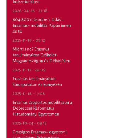
Intézetünkben
2026-04-26 - 23:38
604 800 másodperc áldás –
Erasmus+ mobilitás Pápán innen
és túl
2025-11-19 - 08:12
Miért is ne? Erasmus
tanulmányúton Délkelet-
Magyarországon és Délvidéken
2025-11-17 - 20:09
Erasmus tanulmányúton
Sárospatakon és környékén
2025-11-16 - 17:08
Erasmus csoportos mobilitáson a
Debreceni Református
Hittudományi Egyetemen
2025-10-24 - 09:15
Országos Erasmus+ egyetemi
szeminárium Bukarestben