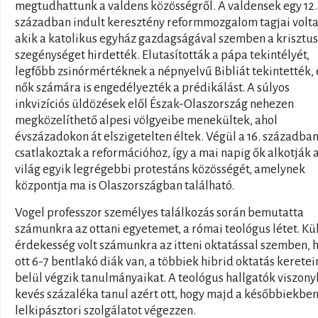
megtudhattunk a valdens közösségről. A valdensek egy 12.
században indult keresztény reformmozgalom tagjai volta
akik a katolikus egyház gazdagságával szemben a krisztus
szegénységet hirdették. Elutasították a pápa tekintélyét,
legfőbb zsinórmértéknek a népnyelvű Bibliát tekintették, 
nők számára is engedélyezték a prédikálást. A súlyos
inkvizíciós üldözések elől Észak-Olaszország nehezen
megközelíthető alpesi völgyeibe menekültek, ahol
évszázadokon át elszigetelten éltek. Végül a 16. századba
csatlakoztak a reformációhoz, így a mai napig ők alkotják 
világ egyik legrégebbi protestáns közösségét, amelynek
központja ma is Olaszországban található.
Vogel professzor személyes találkozás során bemutatta
számunkra az ottani egyetemet, a római teológus létet. Kü
érdekesség volt számunkra az itteni oktatással szemben, 
ott 6-7 bentlakó diák van, a többiek hibrid oktatás keretei
belül végzik tanulmányaikat. A teológus hallgatók viszony
kevés százaléka tanul azért ott, hogy majd a későbbiekbe
lelkipásztori szolgálatot végezzen.