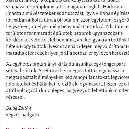
kisváros, amely lakópalotákat, könyvtárakat, fürdőket,
színházat és templomokat is magában foglalt. Hadrianus
imádta a művészeteket és az utazást, így a villában építés
formában alkotta újra a birodalom azon egyiptomi és gör
helyszíneit, amelyek mély benyomást tettek rá. A hatalma
területen fennmaradt épületek, szobrok ugyanazokat a
kérdéseket vetették fel bennünk, amiket gyakran tettünk f
héten: Hogy tudtak ilyesmit annak idején megvalósítani? 
maradtak fent ezek ilyen jó állapotban ennyi éven kereszt
Az egyhetes tanulmányi kirándulásunkat egy tengerparti
sétával zártuk. A séta közben megosztottuk egymással a
megtapasztalt élményeket, kedvenc pillanatokat, legvicc
jeleneteket és hálánkat fejeztük ki egymásért, hiszen ez a 
attól volt igazán különleges, hogy együtt lehettünk minde
részesei.
Balog Zoltán
végzős hallgató