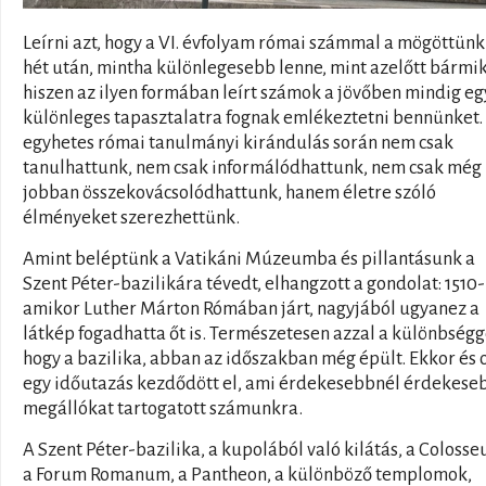
Leírni azt, hogy a VI. évfolyam római számmal a mögöttünk
hét után, mintha különlegesebb lenne, mint azelőtt bármik
hiszen az ilyen formában leírt számok a jövőben mindig eg
különleges tapasztalatra fognak emlékeztetni bennünket.
egyhetes római tanulmányi kirándulás során nem csak
tanulhattunk, nem csak informálódhattunk, nem csak még
jobban összekovácsolódhattunk, hanem életre szóló
élményeket szerezhettünk.
Amint beléptünk a Vatikáni Múzeumba és pillantásunk a
Szent Péter-bazilikára tévedt, elhangzott a gondolat: 1510
amikor Luther Márton Rómában járt, nagyjából ugyanez a
látkép fogadhatta őt is. Természetesen azzal a különbségg
hogy a bazilika, abban az időszakban még épült. Ekkor és 
egy időutazás kezdődött el, ami érdekesebbnél érdekese
megállókat tartogatott számunkra.
A Szent Péter-bazilika, a kupolából való kilátás, a Coloss
a Forum Romanum, a Pantheon, a különböző templomok,