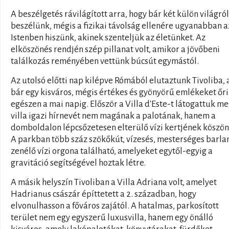
A beszélgetés rávilágított arra, hogy bár két külön világról
beszélünk, mégis a fizikai távolság ellenére ugyanabban a
Istenben hiszünk, akinek szenteljük az életünket. Az
elköszönés rendjén szép pillanat volt, amikor a jövőbeni
találkozás reményében vettünk búcsút egymástól.
Az utolsó előtti nap kilépve Rómából elutaztunk Tivoliba,
bár egy kisváros, mégis értékes és gyönyörű emlékeket őri
egészen a mai napig. Először a Villa d'Este-t látogattuk me
villa igazi hírnevét nem magának a palotának, hanem a
domboldalon lépcsőzetesen elterülő vízi kertjének köszön
A parkban több száz szökőkút, vízesés, mesterséges barla
zenélő vízi orgona található, amelyeket egytől-egyig a
gravitáció segítségével hoztak létre.
A másik helyszín Tivoliban a Villa Adriana volt, amelyet
Hadrianus császár építtetett a 2. században, hogy
elvonulhasson a főváros zajától. A hatalmas, parkosított
terület nem egy egyszerű luxusvilla, hanem egy önálló