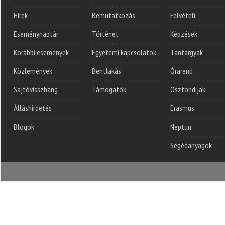
Hírek
Bemutatkozás
Felvételi
Eseménynaptár
Történet
Képzések
Korábbi események
Egyetemi kapcsolatok
Tantárgyak
Közlemények
Bentlakás
Órarend
Sajtóvisszhang
Támogatók
Ösztöndíjak
Álláshirdetés
Erasmus
Blogok
Neptun
Segédanyagok