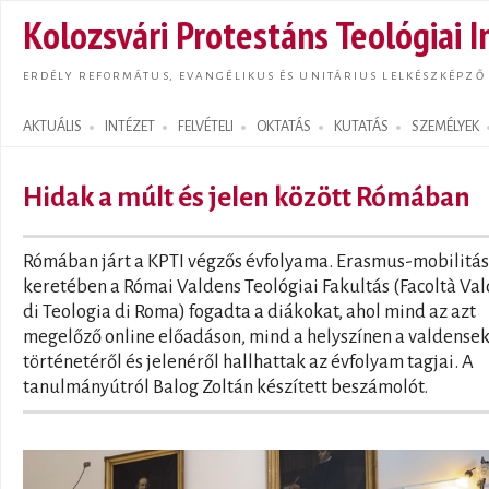
Ugrás
Kolozsvári Protestáns Teológiai I
tarta
ERDÉLY REFORMÁTUS, EVANGÉLIKUS ÉS UNITÁRIUS LELKÉSZKÉPZŐ
AKTUÁLIS
INTÉZET
FELVÉTELI
OKTATÁS
KUTATÁS
SZEMÉLYEK
Search form
Hidak a múlt és jelen között Rómában
Rómában járt a KPTI végzős évfolyama. Erasmus-mobilitás
keretében a Római Valdens Teológiai Fakultás (Facoltà Va
di Teologia di Roma) fogadta a diákokat, ahol mind az azt
megelőző online előadáson, mind a helyszínen a valdense
történetéről és jelenéről hallhattak az évfolyam tagjai. A
tanulmányútról Balog Zoltán készített beszámolót.