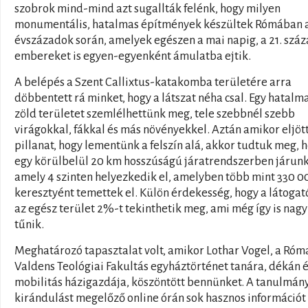
szobrok mind-mind azt sugallták felénk, hogy milyen
monumentális, hatalmas építmények készültek Rómában 
évszázadok során, amelyek egészen a mai napig, a 21. száz
embereket is egyen-egyenként ámulatba ejtik.
A belépés a Szent Callixtus-katakomba területére arra
döbbentett rá minket, hogy a látszat néha csal. Egy hatalm
zöld területet szemlélhettünk meg, tele szebbnél szebb
virágokkal, fákkal és más növényekkel. Aztán amikor eljött
pillanat, hogy lementünk a felszín alá, akkor tudtuk meg, 
egy körülbelül 20 km hosszúságú járatrendszerben járunk
amely 4 szinten helyezkedik el, amelyben több mint 330 0
keresztyént temettek el. Külön érdekesség, hogy a látogat
az egész terület 2%-t tekinthetik meg, ami még így is nag
tűnik.
Meghatározó tapasztalat volt, amikor Lothar Vogel, a Róm
Valdens Teológiai Fakultás egyháztörténet tanára, dékán é
mobilitás házigazdája, köszöntött bennünket. A tanulmán
kirándulást megelőző online órán sok hasznos információt