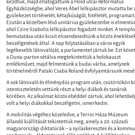
kezdtük, majd ellátogattunk a Hold utcai Református
Egyházközségbe, ahol Veres Ábel lelkipásztor mutatta be 
gyülekezet történetét, kétajkúságát, hitéletét, programait
Ezután a közelben lévő unitárius gyülekezetbe is elmentü
ahol Czire Szabolcs lelkipásztor fogadott minket. A templ
bemutatása után kicsit elcsendesedtünk a közös éneklése
beszélgetések által. A nap folytatásában a város egyik
legékesebb látnivalóját, a parlamentet jártuk be. Ezt köve
a Duna-parton sétálva megtekintettük a holokauszt
emlékművet, majd felmentünk a budai várba, amelynek
történelméről Pataki Csaba Roland évfolyamtársunk mesél
A sok látnivaló és élménydús program után, csütörtökön k
istentiszteletén vettünk részt a helyi diákok és tanárok
körében. Az alkalmat közös ebéddel zártuk, ahol lehetősé
volt a helyi diákokkal beszélgetni, ismerkedni.
A mobilitás végéhez közeledve, a Terror Háza Múzeum
állandó kiállítását tekintettük meg, amely a 20. századi
magyarországi diktatúrák – a nyilaskeresztes és a kommu