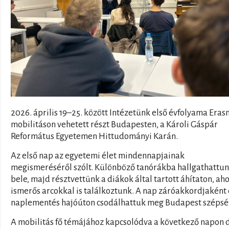
2026. április 19–25. között Intézetünk első évfolyama Era
mobilitáson vehetett részt Budapesten, a Károli Gáspár
Református Egyetemen Hittudományi Karán.
Az első nap az egyetemi élet mindennapjainak
megismeréséről szólt. Különböző tanórákba hallgathattu
bele, majd résztvettünk a diákok által tartott áhítaton, aho
ismerős arcokkal is találkoztunk. A nap záróakkordjaként
naplementés hajóúton csodálhattuk meg Budapest szépség
A mobilitás fő témájához kapcsolódva a következő napon d