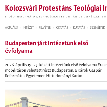
Ugrás
Kolozsvári Protestáns Teológiai I
tarta
ERDÉLY REFORMÁTUS, EVANGÉLIKUS ÉS UNITÁRIUS LELKÉSZKÉPZŐ
AKTUÁLIS
INTÉZET
FELVÉTELI
OKTATÁS
KUTATÁS
SZEMÉLYEK
Search form
Budapesten járt Intézetünk első
évfolyama
2026. április 19–25. között Intézetünk első évfolyama Era
mobilitáson vehetett részt Budapesten, a Károli Gáspár
Református Egyetemen Hittudományi Karán.