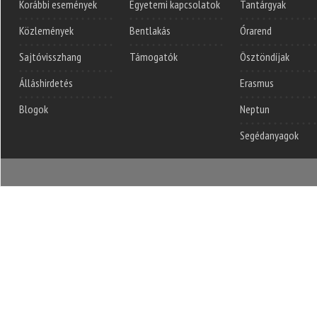
Korábbi események
Egyetemi kapcsolatok
Tantárgyak
Közlemények
Bentlakás
Órarend
Sajtóvisszhang
Támogatók
Ösztöndíjak
Álláshirdetés
Erasmus
Blogok
Neptun
Segédanyagok