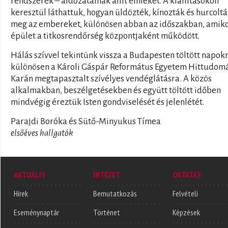
rendszerek – áldozatainak állít emléket. A kiállításokon
keresztül láthattuk, hogyan üldözték, kínozták és hurcolt
meg az embereket, különösen abban az időszakban, amiko
épület a titkosrendőrség központjaként működött.
Hálás szívvel tekintünk vissza a Budapesten töltött napokr
különösen a Károli Gáspár Református Egyetem Hittudom
Karán megtapasztalt szívélyes vendéglátásra. A közös
alkalmakban, beszélgetésekben és együtt töltött időben
mindvégig éreztük Isten gondviselését és jelenlétét.
Parajdi Boróka és Sütő-Minyukus Tímea
elsőéves hallgatók
AKTUÁLIS
INTÉZET
OKTATÁS
Hírek
Bemutatkozás
Felvételi
Eseménynaptár
Történet
Képzések