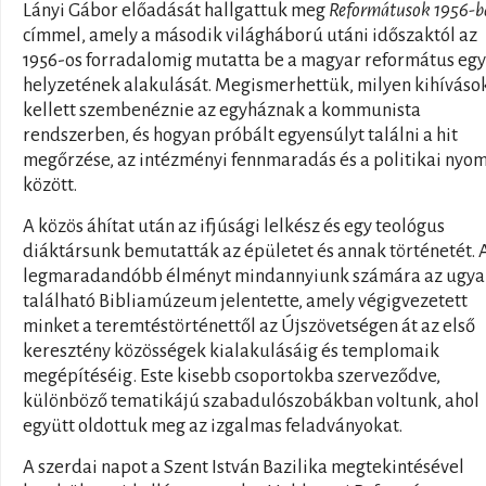
Lányi Gábor előadását hallgattuk meg
Reformátusok 1956-b
címmel, amely a második világháború utáni időszaktól az
1956-os forradalomig mutatta be a magyar református eg
helyzetének alakulását. Megismerhettük, milyen kihíváso
kellett szembenéznie az egyháznak a kommunista
rendszerben, és hogyan próbált egyensúlyt találni a hit
megőrzése, az intézményi fennmaradás és a politikai nyo
között.
A közös áhítat után az ifjúsági lelkész és egy teológus
diáktársunk bemutatták az épületet és annak történetét. 
legmaradandóbb élményt mindannyiunk számára az ugya
található Bibliamúzeum jelentette, amely végigvezetett
minket a teremtéstörténettől az Újszövetségen át az első
keresztény közösségek kialakulásáig és templomaik
megépítéséig. Este kisebb csoportokba szerveződve,
különböző tematikájú szabadulószobákban voltunk, ahol
együtt oldottuk meg az izgalmas feladványokat.
A szerdai napot a Szent István Bazilika megtekintésével