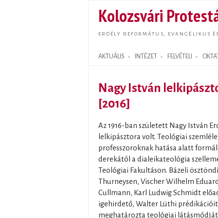
Kolozsvári Protestá
ERDÉLY REFORMÁTUS, EVANGÉLIKUS É
AKTUÁLIS
INTÉZET
FELVÉTELI
OKTA
Search form
Nagy István lelkipászt
[2016]
Az 1916-ban született Nagy István E
lelkipásztora volt. Teológiai szemlél
professzoroknak hatása alatt formál
derekától a dialeikateológia szellem
Teológiai Fakultáson. Bázeli ösztönd
Thurneysen, Vischer Wilhelm Eduard,
Cullmann, Karl Ludwig Schmidt előad
igehirdető, Walter Lüthi prédikációi
meghatározta teológiai látásmódját é