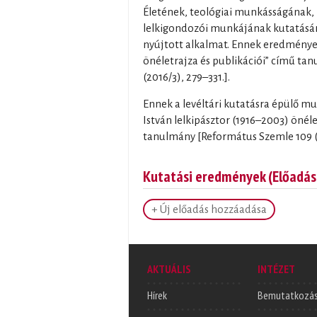
Életének, teológiai munkásságának, 
lelkigondozói munkájának kutatásár
nyújtott alkalmat. Ennek eredménye
önéletrajza és publikációi” című t
(2016/3), 279–331.].
Ennek a levéltári kutatásra épülő 
István lelkipásztor (1916–2003) önéle
tanulmány [Református Szemle 109 (2
Kutatási eredmények (Előadás
+ Új előadás hozzáadása
AKTUÁLIS
INTÉZET
Hírek
Bemutatkozá