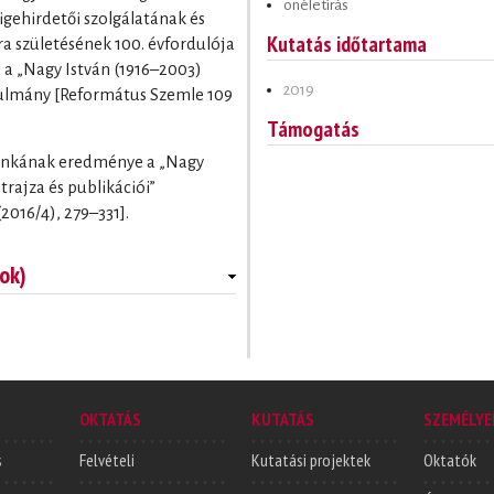
önéletírás
igehirdetői szolgálatának és
Kutatás időtartama
a születésének 100. évfordulója
 a „Nagy István (1916–2003)
2019
anulmány [Református Szemle 109
Támogatás
munkának eredménye a „Nagy
trajza és publikációi”
016/4), 279–331].
ok)
OKTATÁS
KUTATÁS
SZEMÉLYE
s
Felvételi
Kutatási projektek
Oktatók