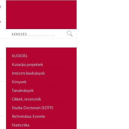
U
N
O
Keresés
KUTATÁS
Kutatási projektek
Intézeti kiadványok
Könyvek
Tanulmányok
Cikkek, recenziók
Studia Doctorum (SDTP)
Református Szemle
Statisztika