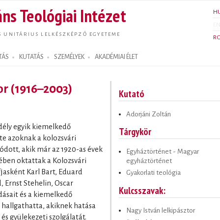
Ugrás a
ns Teológiai Intézet
H
tartalomra
E
S UNITÁRIUS LELKÉSZKÉPZŐ EGYETEME
R
TÁS
KUTATÁS
SZEMÉLYEK
AKADÉMIAI ÉLET
or (1916–2003)
Kutató
Adorjáni Zoltán
rdély egyik kiemelkedő
Tárgykör
ete azoknak a kolozsvári
ódott, akik már az 1920-as évek
Egyháztörténet - Magyar
ében oktattak a Kolozsvári
egyháztörténet
íjasként Karl Bart, Eduard
Gyakorlati teológia
 Ernst Stehelin, Oscar
Kulcsszavak:
ásait és a kiemelkedő
t hallgathatta, akiknek hatása
Nagy István lelkipásztor
s gyülekezeti szolgálatát.