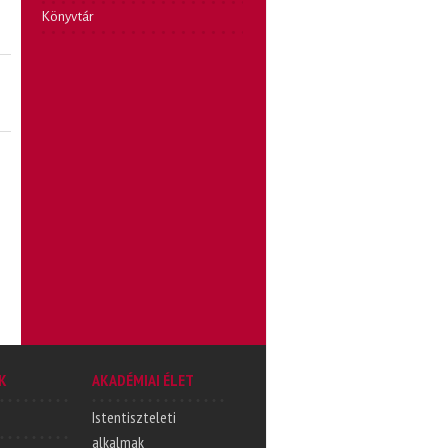
Könyvtár
K
AKADÉMIAI ÉLET
Istentiszteleti
alkalmak