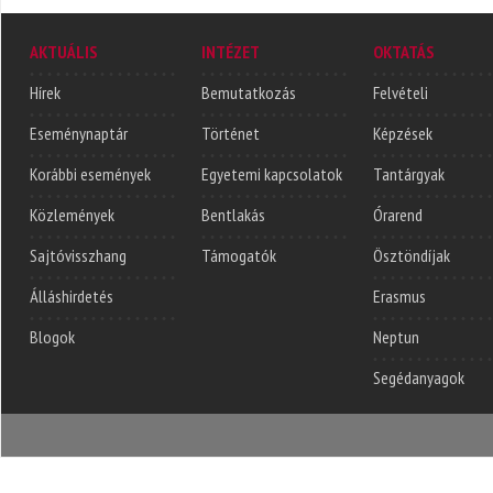
AKTUÁLIS
INTÉZET
OKTATÁS
Hírek
Bemutatkozás
Felvételi
Eseménynaptár
Történet
Képzések
Korábbi események
Egyetemi kapcsolatok
Tantárgyak
Közlemények
Bentlakás
Órarend
Sajtóvisszhang
Támogatók
Ösztöndíjak
Álláshirdetés
Erasmus
Blogok
Neptun
Segédanyagok