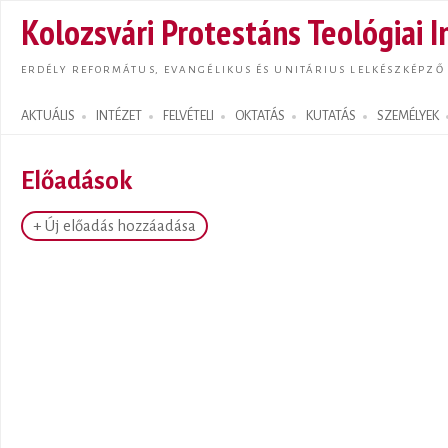
Ugrás
Kolozsvári Protestáns Teológiai I
tarta
ERDÉLY REFORMÁTUS, EVANGÉLIKUS ÉS UNITÁRIUS LELKÉSZKÉPZŐ
AKTUÁLIS
INTÉZET
FELVÉTELI
OKTATÁS
KUTATÁS
SZEMÉLYEK
Search form
Előadások
+ Új előadás hozzáadása