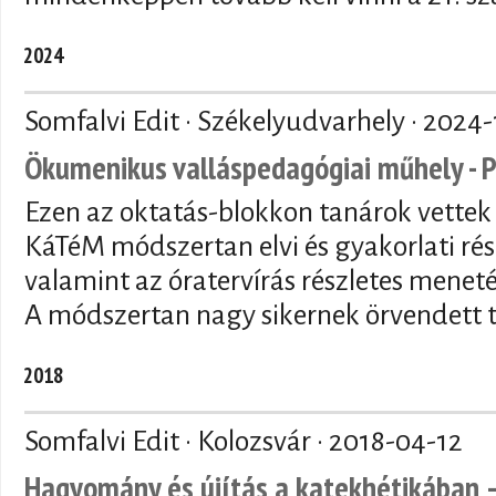
2024
Somfalvi Edit · Székelyudvarhely ·
2024-
Ökumenikus valláspedagógiai műhely - 
Ezen az oktatás-blokkon tanárok vettek r
KáTéM módszertan elvi és gyakorlati ré
valamint az óratervírás részletes meneté
A módszertan nagy sikernek örvendett t
2018
Somfalvi Edit · Kolozsvár ·
2018-04-12
Hagyomány és újítás a katekhétikában –