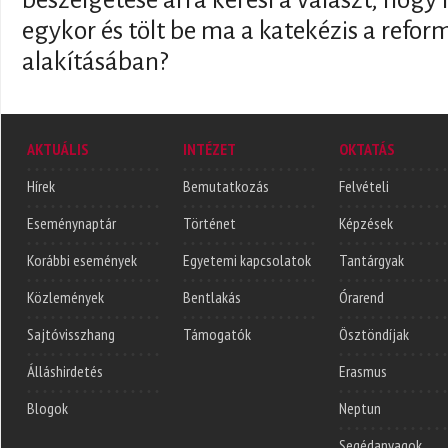
egykor és tölt be ma a katekézis a refor
alakításában?
AKTUÁLIS
INTÉZET
OKTATÁS
Hírek
Bemutatkozás
Felvételi
Eseménynaptár
Történet
Képzések
Korábbi események
Egyetemi kapcsolatok
Tantárgyak
Közlemények
Bentlakás
Órarend
Sajtóvisszhang
Támogatók
Ösztöndíjak
Álláshirdetés
Erasmus
Blogok
Neptun
Segédanyagok