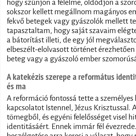
hogy szűnjön a félelme, oldódjon a szor
sokszor kellett megállnom magányos e
fekvő betegek vagy gyászolók mellett 
tapasztaltam, hogy saját szavaim elégt
a bátorítást illeti, de egy jól megválasz
elbeszélt-elolvasott történet érezhetőe
beteg vagy a gyászoló ember szomorúsá
A katekézis szerepe a református ident
és ma
A reformáció fontossá tette a személyes 
kapcsolatot Istennel, Jézus Krisztussal. 
tömegből, és egyéni felelősséget visel hi
identitásáért. Ennek immár fél évezrede.
beszélgetése arra keresi a választ, hogy 