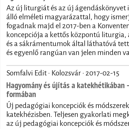
Az új liturgiát és az új ágendáskönyvet
álló elméleti magyarázattal, hogy ismer
fogadnak majd el 2017-ben a Konventen.
koncepciója a kettős központú liturgia,
és a sákrámentumok által láthatóvá tet
és egyenlő rangúan van jelen minden vas
Somfalvi Edit · Kolozsvár ·
2017-02-15
Hagyomány és újítás a katekhétikában –
formában
Új pedagógiai koncepciók és módszerek
katekhézisben. Teljesen gyakorlati megk
az új pedagógiai koncepciók és módsze