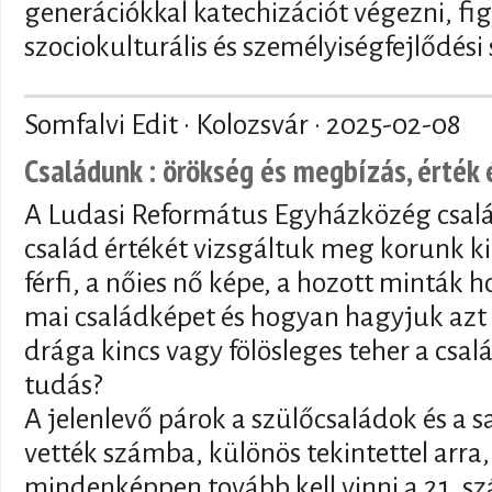
generációkkal katechizációt végezni, fi
szociokulturális és személyiségfejlődés
Somfalvi Edit · Kolozsvár ·
2025-02-08
Családunk : örökség és megbízás, érték 
A Ludasi Református Egyházközég csal
család értékét vizsgáltuk meg korunk kih
férfi, a nőies nő képe, a hozott minták
mai családképet és hogyan hagyjuk azt 
drága kincs vagy fölösleges teher a csal
tudás?
A jelenlevő párok a szülőcsaládok és a 
vették számba, különös tekintettel arra,
mindenképpen tovább kell vinni a 21. s