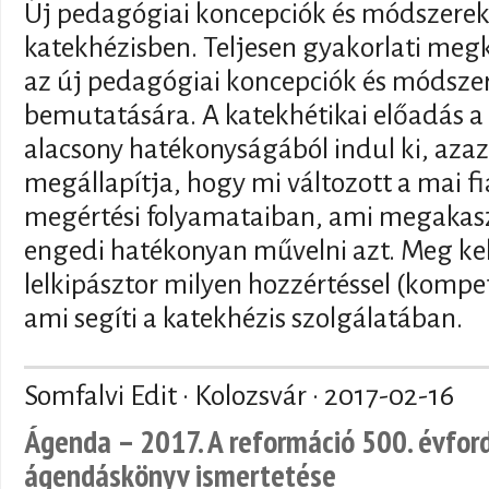
Új pedagógiai koncepciók és módszerek
katekhézisben. Teljesen gyakorlati megk
az új pedagógiai koncepciók és módsze
bemutatására. A katekhétikai előadás a 
alacsony hatékonyságából indul ki, azaz
megállapítja, hogy mi változott a mai f
megértési folyamataiban, ami megakasz
engedi hatékonyan művelni azt. Meg kell 
lelkipásztor milyen hozzértéssel (kompe
ami segíti a katekhézis szolgálatában.
Somfalvi Edit · Kolozsvár ·
2017-02-16
Ágenda – 2017. A reformáció 500. évford
ágendáskönyv ismertetése