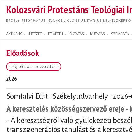
Ugrás
Kolozsvári Protestáns Teológiai I
tarta
ERDÉLY REFORMÁTUS, EVANGÉLIKUS ÉS UNITÁRIUS LELKÉSZKÉPZŐ
AKTUÁLIS
INTÉZET
FELVÉTELI
OKTATÁS
KUTATÁS
SZEMÉLYEK
Search form
Előadások
+ Új előadás hozzáadása
2026
Somfalvi Edit · Székelyudvarhely ·
2026-
A keresztelés közösségszervező ereje - 
- A keresztségről való gyülekezeti beszé
transzgenerációs tanulást és a keresztyé