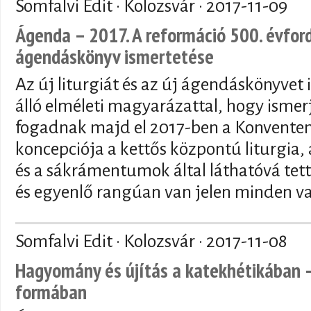
Somfalvi Edit · Kolozsvár ·
2017-11-09
Ágenda – 2017. A reformáció 500. évford
ágendáskönyv ismertetése
Az új liturgiát és az új ágendáskönyvet
álló elméleti magyarázattal, hogy ismer
fogadnak majd el 2017-ben a Konventen.
koncepciója a kettős központú liturgia,
és a sákrámentumok által láthatóvá tet
és egyenlő rangúan van jelen minden vas
Somfalvi Edit · Kolozsvár ·
2017-11-08
Hagyomány és újítás a katekhétikában –
formában