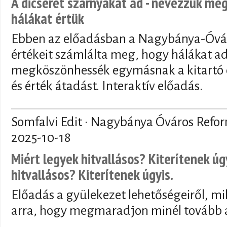
A dicséret szárnyakat ad - nevezzük meg
hálákat értük
Ebben az előadásban a Nagybánya-Óvár
értékeit számlálta meg, hogy hálákat a
megköszönhessék egymásnak a kitartó 
és érték átadást. Interaktív előadás.
Somfalvi Edit · Nagybánya Óváros Refo
2025-10-18
Miért legyek hitvallásos? Kiterítenek úg
hitvallásos? Kiterítenek úgyis.
Előadás a gyülekezet lehetőségeiről, mi
arra, hogy megmaradjon minél tovább a