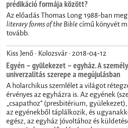
prédikáció formája között?
Az előadás Thomas Long 1988-ban meg
literary forms of the Bible
című könyvét mu
tovább.
Kiss Jenő · Kolozsvár ·
2018-04-12
Egyén – gyülekezet – egyház. A személye
univerzalitás szerepe a megújulásban
A holarchikus szemlélet a világot rétegze
érvényes az egyházra is. Az egyének (s
„csapathoz” (presbitérium, gyülekezet)
az egyénekből táplálkozik, és ugyanak
egész, az egyház jóvoltához és küldetés