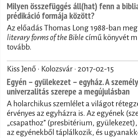
Milyen összefüggés áll(hat) fenn a bibli
prédikáció formája között?
Az előadás Thomas Long 1988-ban meg
literary forms of the Bible
című könyvét mu
tovább.
Kiss Jenő · Kolozsvár ·
2017-02-15
Egyén – gyülekezet – egyház. A személye
univerzalitás szerepe a megújulásban
A holarchikus szemlélet a világot rétegze
érvényes az egyházra is. Az egyének (s
„csapathoz” (presbitérium, gyülekezet)
az egyénekből táplálkozik, és ugyanak