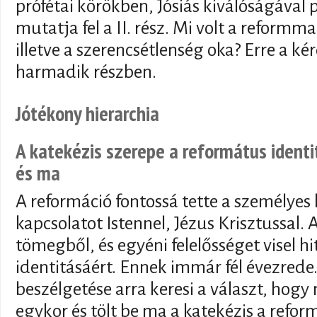
prófétai körökben, Jósiás kiválóságával 
mutatja fel a II. rész. Mi volt a reformm
illetve a szerencsétlenség oka? Erre a ké
harmadik részben.
Jótékony hierarchia
A katekézis szerepe a református ident
és ma
A reformáció fontossá tette a személyes 
kapcsolatot Istennel, Jézus Krisztussal. 
tömegből, és egyéni felelősséget visel hi
identitásáért. Ennek immár fél évezrede.
beszélgetése arra keresi a választ, hogy 
egykor és tölt be ma a katekézis a refor