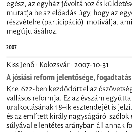
egész, az egyház jóvoltához és küldetés
mutatja be az előadás úgy, hogy az egyé
részvételre (participácíó) motiválja, am
megújulásához.
2007
Kiss Jenő · Kolozsvár ·
2007-10-31
A jósiási reform jelentősége, fogadtatá
Kr.e. 622-ben kezdődött el az ószövetsé
vallásos reformja. Ez az évszám egyúttal 
uralkodásának 18–ik esztendejét is jelzi
és az említett király nagyságáról szólok e
súlyával ellentétes arányban áll annak