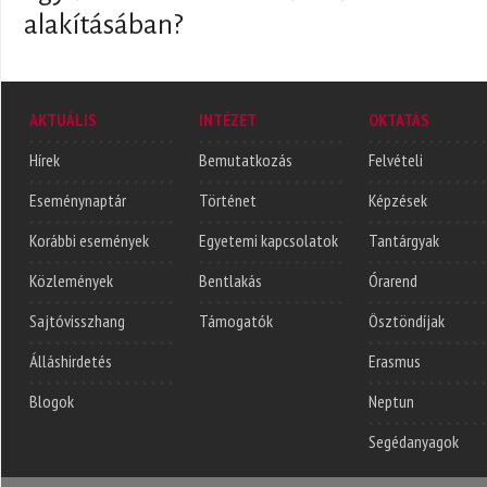
alakításában?
AKTUÁLIS
INTÉZET
OKTATÁS
Hírek
Bemutatkozás
Felvételi
Eseménynaptár
Történet
Képzések
Korábbi események
Egyetemi kapcsolatok
Tantárgyak
Közlemények
Bentlakás
Órarend
Sajtóvisszhang
Támogatók
Ösztöndíjak
Álláshirdetés
Erasmus
Blogok
Neptun
Segédanyagok