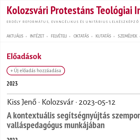
Ugrás
Kolozsvári Protestáns Teológiai I
tarta
ERDÉLY REFORMÁTUS, EVANGÉLIKUS ÉS UNITÁRIUS LELKÉSZKÉPZŐ
AKTUÁLIS
INTÉZET
FELVÉTELI
OKTATÁS
KUTATÁS
SZEMÉLYEK
Search form
Előadások
+ Új előadás hozzáadása
2023
Kiss Jenő · Kolozsvár ·
2023-05-12
A kontextuális segítségnyújtás szempont
valláspedagógus munkájában
2022