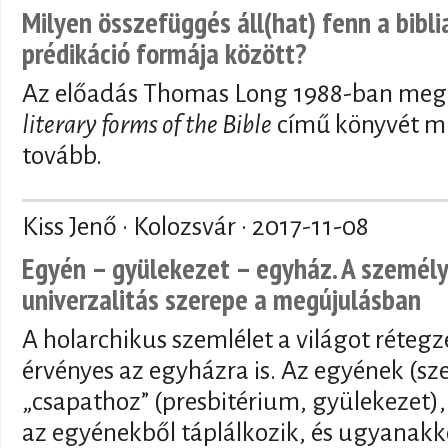
Milyen összefüggés áll(hat) fenn a bibli
prédikáció formája között?
Az előadás Thomas Long 1988-ban meg
literary forms of the Bible
című könyvét mu
tovább.
Kiss Jenő · Kolozsvár ·
2017-11-08
Egyén – gyülekezet – egyház. A személye
univerzalitás szerepe a megújulásban
A holarchikus szemlélet a világot rétegze
érvényes az egyházra is. Az egyének (s
„csapathoz” (presbitérium, gyülekezet)
az egyénekből táplálkozik, és ugyanak