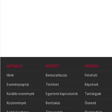
AKTUÁLIS
INTÉZET
OKTATÁS
Hírek
Bemutatkozás
Felvételi
Eseménynaptár
Történet
Képzések
Korábbi események
Egyetemi kapcsolatok
Tantárgyak
Közlemények
Bentlakás
Órarend