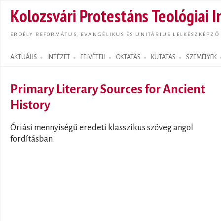
Ugrás
Kolozsvári Protestáns Teológiai I
tarta
ERDÉLY REFORMÁTUS, EVANGÉLIKUS ÉS UNITÁRIUS LELKÉSZKÉPZŐ
AKTUÁLIS
INTÉZET
FELVÉTELI
OKTATÁS
KUTATÁS
SZEMÉLYEK
Search form
Primary Literary Sources for Ancient
History
Óriási mennyiségű eredeti klasszikus szöveg angol
fordításban.