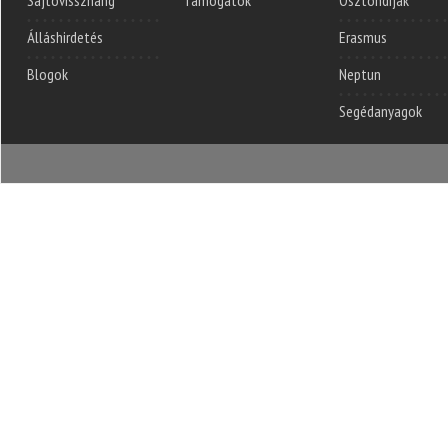
Sajtóvisszhang
Támogatók
Ösztöndíjak
Álláshirdetés
Erasmus
Blogok
Neptun
Segédanyagok