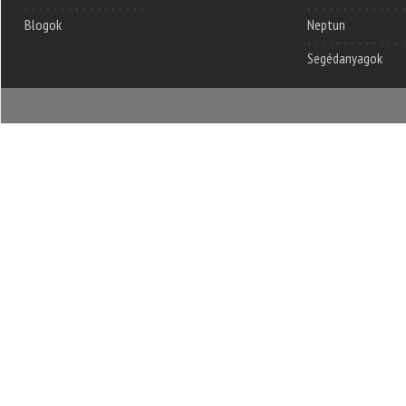
Blogok
Neptun
Segédanyagok