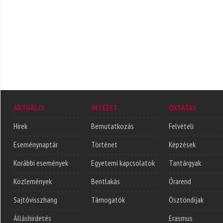
AKTUÁLIS
INTÉZET
OKTATÁS
Hírek
Bemutatkozás
Felvételi
Eseménynaptár
Történet
Képzések
Korábbi események
Egyetemi kapcsolatok
Tantárgyak
Közlemények
Bentlakás
Órarend
Sajtóvisszhang
Támogatók
Ösztöndíjak
Álláshirdetés
Erasmus