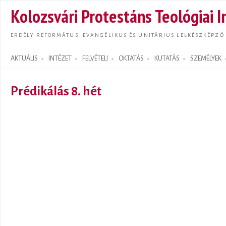
Ugrás
Kolozsvári Protestáns Teológiai I
tarta
ERDÉLY REFORMÁTUS, EVANGÉLIKUS ÉS UNITÁRIUS LELKÉSZKÉPZŐ
AKTUÁLIS
INTÉZET
FELVÉTELI
OKTATÁS
KUTATÁS
SZEMÉLYEK
Search form
Prédikálás 8. hét