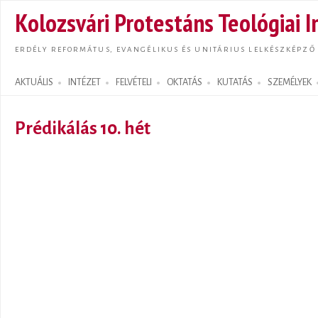
Ugrás
Kolozsvári Protestáns Teológiai I
tarta
ERDÉLY REFORMÁTUS, EVANGÉLIKUS ÉS UNITÁRIUS LELKÉSZKÉPZŐ
AKTUÁLIS
INTÉZET
FELVÉTELI
OKTATÁS
KUTATÁS
SZEMÉLYEK
Search form
Prédikálás 10. hét