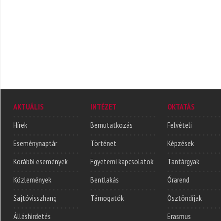
AKTUÁLIS
INTÉZET
OKTATÁS
Hírek
Bemutatkozás
Felvételi
Eseménynaptár
Történet
Képzések
Korábbi események
Egyetemi kapcsolatok
Tantárgyak
Közlemények
Bentlakás
Órarend
Sajtóvisszhang
Támogatók
Ösztöndíjak
Álláshirdetés
Erasmus