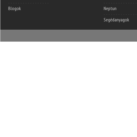
Blogok
Neptun
Segédanyagok