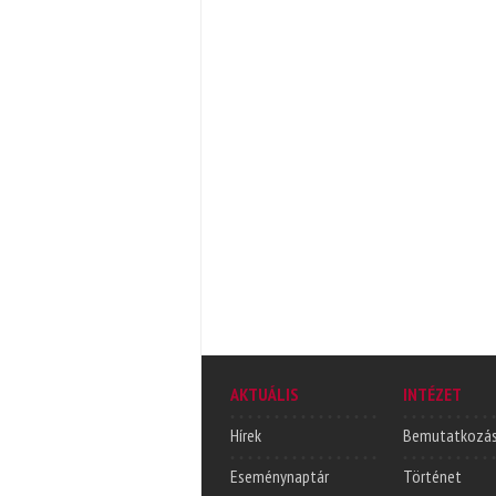
AKTUÁLIS
INTÉZET
Hírek
Bemutatkozá
Eseménynaptár
Történet