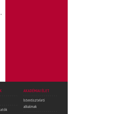
 +
K
AKADÉMIAI ÉLET
Istentiszteleti
alkalmak
tatók