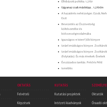
Elhibázott politika. 1,2 Kir
Ugyanaz csak másképp... 1,2 Krón
A hazatérés nehézségei. Ezsdr, Neh
Eszt
Bevezetés az Ószövetség
költészetébe és
bölcsességirodalmába
Igazságos-e Isten? Jób könyve
Izráel imádságos könyve. Zsoltárok
Izráel imádságos könyve: Zsoltárok
(folytatás). És más énekek: Énekek
Évszázados tanítás. Préd és Péld
Ismétlés
OKTATÁS
KUTATÁS
SZEMÉLYE
s
Felvételi
Kutatási projektek
Oktatók
Képzések
Intézeti kiadványok
Óraadó ok