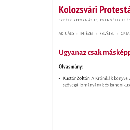
Kolozsvári Protestá
ERDÉLY REFORMÁTUS, EVANGÉLIKUS É
AKTUÁLIS
INTÉZET
FELVÉTELI
OKTA
Search form
Ugyanaz csak másképp.
Olvasmány:
Kustár Zoltán:
A Krónikák könyve. 
szövegállományának és kanonikus 