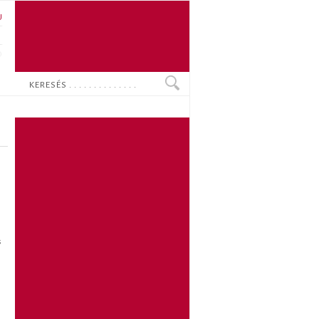
U
N
O
Keresés
s