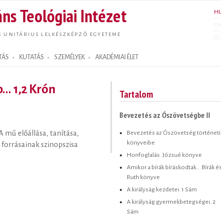
Ugrás a
ns Teológiai Intézet
H
tartalomra
E
S UNITÁRIUS LELKÉSZKÉPZŐ EGYETEME
R
TÁS
KUTATÁS
SZEMÉLYEK
AKADÉMIAI ÉLET
.. 1,2 Krón
Tartalom
Bevezetés az Ószövetségbe II
Bevezetés az Ószövetség történeti
A mű előállása, tanítása,
könyveibe
forrásainak szinopszisa
Honfoglalás. Józsué könyve
Amikor a bírák bíráskodtak... Bírák é
Ruth könyve
A királyság kezdetei. 1 Sám
A királyság gyermekbetegségei. 2
Sám