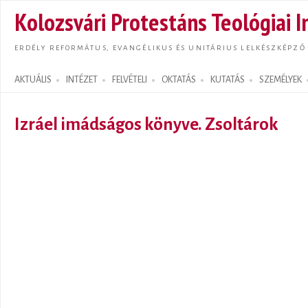
Ugrás
Kolozsvári Protestáns Teológiai I
tarta
ERDÉLY REFORMÁTUS, EVANGÉLIKUS ÉS UNITÁRIUS LELKÉSZKÉPZŐ
AKTUÁLIS
INTÉZET
FELVÉTELI
OKTATÁS
KUTATÁS
SZEMÉLYEK
Search form
Izráel imádságos könyve. Zsoltárok