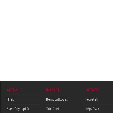
AKTUÁLIS
INTÉZET
OKTATÁS
Hírek
Bemutatkozás
Felvételi
Eseménynaptár
Történet
Képzések