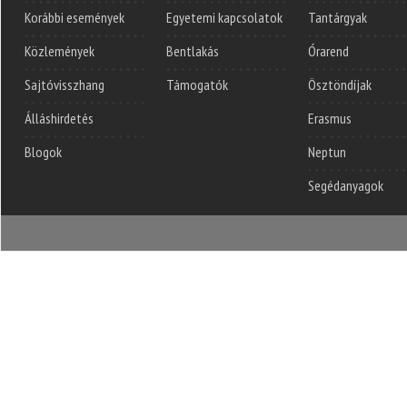
Korábbi események
Egyetemi kapcsolatok
Tantárgyak
Közlemények
Bentlakás
Órarend
Sajtóvisszhang
Támogatók
Ösztöndíjak
Álláshirdetés
Erasmus
Blogok
Neptun
Segédanyagok