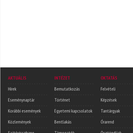
AKTUÁLIS
INTÉZET
OKTATÁS
Hírek
Bemutatkozás
Felvételi
Eseménynaptár
Történet
Képzések
Korábbi események
Egyetemi kapcsolatok
Tantárgyak
Közlemények
Bentlakás
Órarend
Sajtóvisszhang
Támogatók
Ösztöndíjak