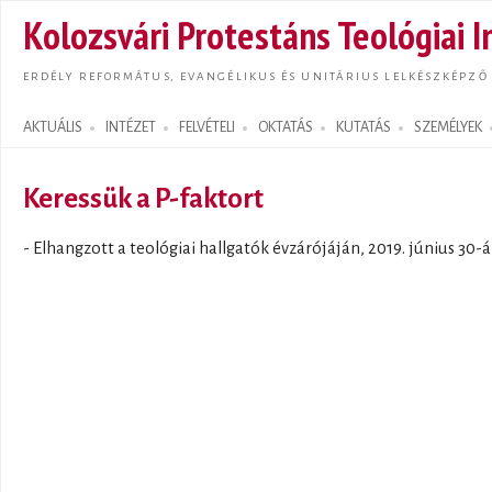
Ugrás
Kolozsvári Protestáns Teológiai I
tarta
ERDÉLY REFORMÁTUS, EVANGÉLIKUS ÉS UNITÁRIUS LELKÉSZKÉPZŐ
AKTUÁLIS
INTÉZET
FELVÉTELI
OKTATÁS
KUTATÁS
SZEMÉLYEK
Search form
Keressük a P-faktort
- Elhangzott a teológiai hallgatók évzárójáján, 2019. június 30-