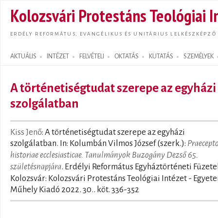
Ugrás
Kolozsvári Protestáns Teológiai I
tarta
ERDÉLY REFORMÁTUS, EVANGÉLIKUS ÉS UNITÁRIUS LELKÉSZKÉPZŐ
AKTUÁLIS
INTÉZET
FELVÉTELI
OKTATÁS
KUTATÁS
SZEMÉLYEK
Search form
A történetiségtudat szerepe az egyházi
szolgálatban
Kiss Jenő
: A történetiségtudat szerepe az egyházi
szolgálatban. In: Kolumbán Vilmos József (szerk.):
Praecept
historiae ecclesiasticae. Tanulmányok Buzogány Dezső 65.
születésnapjára
. Erdélyi Református Egyháztörténeti Füzete
Kolozsvár: Kolozsvári Protestáns Teológiai Intézet - Egyet
Műhely Kiadó 2022. 30.. köt. 336-352