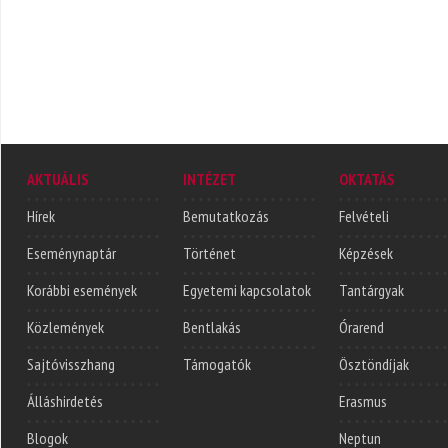
AKTUÁLIS
INTÉZET
OKTATÁS
Hírek
Bemutatkozás
Felvételi
Eseménynaptár
Történet
Képzések
Korábbi események
Egyetemi kapcsolatok
Tantárgyak
Közlemények
Bentlakás
Órarend
Sajtóvisszhang
Támogatók
Ösztöndíjak
Álláshirdetés
Erasmus
Blogok
Neptun