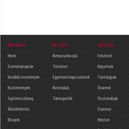
AKTUÁLIS
INTÉZET
OKTATÁS
Hírek
Bemutatkozás
Felvételi
Eseménynaptár
Történet
Képzések
Korábbi események
Egyetemi kapcsolatok
Tantárgyak
Közlemények
Bentlakás
Órarend
Sajtóvisszhang
Támogatók
Ösztöndíjak
Álláshirdetés
Erasmus
Blogok
Neptun