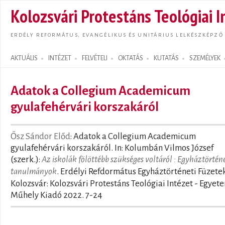
Ugrás
Kolozsvári Protestáns Teológiai I
tarta
ERDÉLY REFORMÁTUS, EVANGÉLIKUS ÉS UNITÁRIUS LELKÉSZKÉPZŐ
AKTUÁLIS
INTÉZET
FELVÉTELI
OKTATÁS
KUTATÁS
SZEMÉLYEK
Search form
Adatok a Collegium Academicum
gyulafehérvári korszakáról
Ősz Sándor Előd
: Adatok a Collegium Academicum
gyulafehérvári korszakáról. In: Kolumbán Vilmos József
(szerk.):
Az iskolák fölöttébb szükséges voltáról : Egyháztörténe
tanulmányok
. Erdélyi Refdormátus Egyháztörténeti Füzete
Kolozsvár: Kolozsvári Protestáns Teológiai Intézet - Egyet
Műhely Kiadó 2022. 7-24