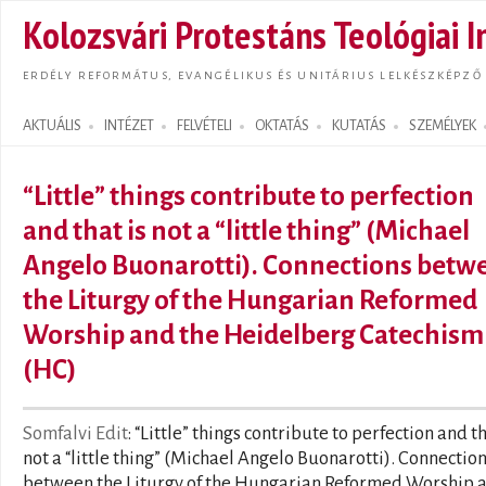
Ugrás
Kolozsvári Protestáns Teológiai I
tarta
ERDÉLY REFORMÁTUS, EVANGÉLIKUS ÉS UNITÁRIUS LELKÉSZKÉPZŐ
AKTUÁLIS
INTÉZET
FELVÉTELI
OKTATÁS
KUTATÁS
SZEMÉLYEK
Search form
“Little” things contribute to perfection
and that is not a “little thing” (Michael
Angelo Buonarotti). Connections betw
the Liturgy of the Hungarian Reformed
Worship and the Heidelberg Catechism
(HC)
Somfalvi Edit
: “Little” things contribute to perfection and th
not a “little thing” (Michael Angelo Buonarotti). Connectio
between the Liturgy of the Hungarian Reformed Worship 