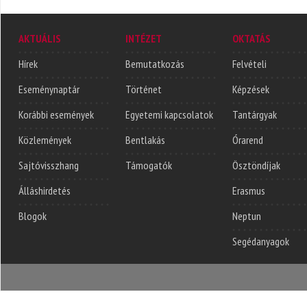
AKTUÁLIS
INTÉZET
OKTATÁS
Hírek
Bemutatkozás
Felvételi
Eseménynaptár
Történet
Képzések
Korábbi események
Egyetemi kapcsolatok
Tantárgyak
Közlemények
Bentlakás
Órarend
Sajtóvisszhang
Támogatók
Ösztöndíjak
Álláshirdetés
Erasmus
Blogok
Neptun
Segédanyagok