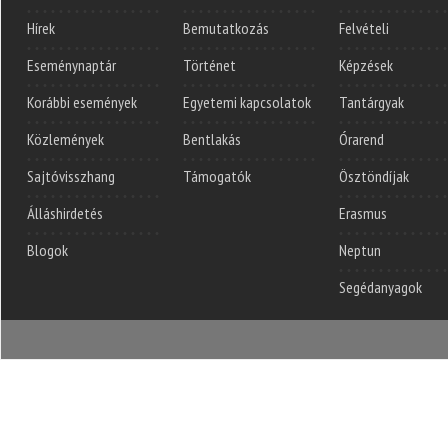
Hírek
Bemutatkozás
Felvételi
Eseménynaptár
Történet
Képzések
Korábbi események
Egyetemi kapcsolatok
Tantárgyak
Közlemények
Bentlakás
Órarend
Sajtóvisszhang
Támogatók
Ösztöndíjak
Álláshirdetés
Erasmus
Blogok
Neptun
Segédanyagok