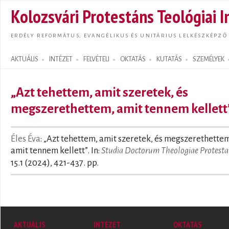
Ugrás
Kolozsvári Protestáns Teológiai I
tarta
ERDÉLY REFORMÁTUS, EVANGÉLIKUS ÉS UNITÁRIUS LELKÉSZKÉPZŐ
AKTUÁLIS
INTÉZET
FELVÉTELI
OKTATÁS
KUTATÁS
SZEMÉLYEK
Search form
„Azt tehettem, amit szeretek, és
megszerethettem, amit tennem kellett
Éles Éva
: „Azt tehettem, amit szeretek, és megszerethette
amit tennem kellett”. In:
Studia Doctorum Theologiae Protesta
15.1 (2024), 421-437. pp.
AKTUÁLIS
INTÉZET
OKTATÁS