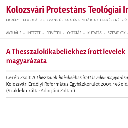
Ugrás
Kolozsvári Protestáns Teológiai I
tarta
ERDÉLY REFORMÁTUS, EVANGÉLIKUS ÉS UNITÁRIUS LELKÉSZKÉPZŐ
AKTUÁLIS
INTÉZET
FELVÉTELI
OKTATÁS
KUTATÁS
SZEMÉLYEK
Search form
A Thesszalokikabeliekhez írott levelek
magyarázata
Geréb Zsolt
:
A Thesszalokikabeliekhez írott levelek magyaráz
Kolozsvár: Erdélyi Református Egyházkerület 2003. 196 old
(Szaklektorálta:
Adorjáni Zoltán
)