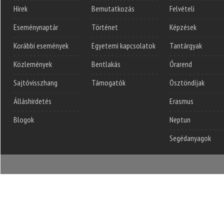
Hírek
Bemutatkozás
Felvételi
Eseménynaptár
Történet
Képzések
Korábbi események
Egyetemi kapcsolatok
Tantárgyak
Közlemények
Bentlakás
Órarend
Sajtóvisszhang
Támogatók
Ösztöndíjak
Álláshirdetés
Erasmus
Blogok
Neptun
Segédanyagok