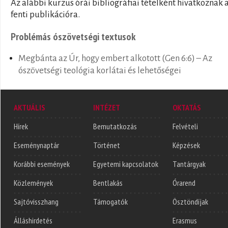
Az alábbi kurzus órái bibliográfiai tételként hivatkoznak 
fenti publikációra.
Problémás ószövetségi textusok
Megbánta az Úr, hogy embert alkotott (Gen 6:6) – Az
ószövetségi teológia korlátai és lehetőségei
AKTUÁLIS
INTÉZET
OKTATÁS
Hírek
Bemutatkozás
Felvételi
Eseménynaptár
Történet
Képzések
Korábbi események
Egyetemi kapcsolatok
Tantárgyak
Közlemények
Bentlakás
Órarend
Sajtóvisszhang
Támogatók
Ösztöndíjak
Álláshirdetés
Erasmus