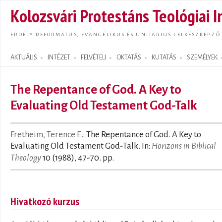
Ugrás
Kolozsvári Protestáns Teológiai I
tarta
ERDÉLY REFORMÁTUS, EVANGÉLIKUS ÉS UNITÁRIUS LELKÉSZKÉPZŐ
AKTUÁLIS
INTÉZET
FELVÉTELI
OKTATÁS
KUTATÁS
SZEMÉLYEK
Search form
The Repentance of God. A Key to
Evaluating Old Testament God-Talk
Fretheim, Terence E.
: The Repentance of God. A Key to
Evaluating Old Testament God-Talk. In:
Horizons in Biblical
Theology
10 (1988), 47-70. pp.
Hivatkozó kurzus