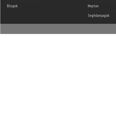
Blogok
Neptun
Segédanyagok