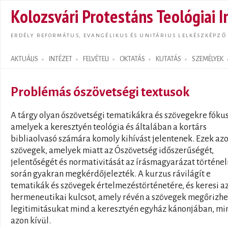
Ugrás
Kolozsvári Protestáns Teológiai I
tarta
ERDÉLY REFORMÁTUS, EVANGÉLIKUS ÉS UNITÁRIUS LELKÉSZKÉPZŐ
AKTUÁLIS
INTÉZET
FELVÉTELI
OKTATÁS
KUTATÁS
SZEMÉLYEK
Search form
Problémás ószövetségi textusok
A tárgy olyan ószövetségi tematikákra és szövegekre fókus
amelyek a keresztyén teológia és általában a kortárs
bibliaolvasó számára komoly kihívást jelentenek. Ezek azo
szövegek, amelyek miatt az Ószövetség időszerűségét,
jelentőségét és normativitását az írásmagyarázat történe
során gyakran megkérdőjelezték. A kurzus rávilágít e
tematikák és szövegek értelmezéstörténetére, és keresi az
hermeneutikai kulcsot, amely révén a szövegek megőrizhe
legitimitásukat mind a keresztyén egyház kánonjában, mi
azon kívül.