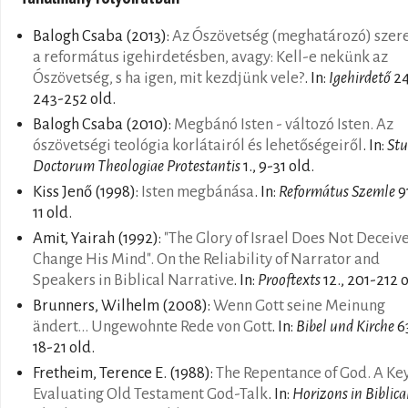
Balogh Csaba
(2013):
Az Ószövetség (meghatározó) szer
a református igehirdetésben, avagy: Kell-e nekünk az
Ószövetség, s ha igen, mit kezdjünk vele?
. In:
Igehirdető
24
243-252 old.
Balogh Csaba
(2010):
Megbánó Isten - változó Isten. Az
ószövetségi teológia korlátairól és lehetőségeiről
. In:
Stu
Doctorum Theologiae Protestantis
1., 9-31 old.
Kiss Jenő
(1998):
Isten megbánása
. In:
Református Szemle
91
11 old.
Amit, Yairah
(1992):
"The Glory of Israel Does Not Deceive
Change His Mind". On the Reliability of Narrator and
Speakers in Biblical Narrative
. In:
Prooftexts
12., 201-212 o
Brunners, Wilhelm
(2008):
Wenn Gott seine Meinung
ändert... Ungewohnte Rede von Gott
. In:
Bibel und Kirche
63
18-21 old.
Fretheim, Terence E.
(1988):
The Repentance of God. A Key
Evaluating Old Testament God-Talk
. In:
Horizons in Biblica