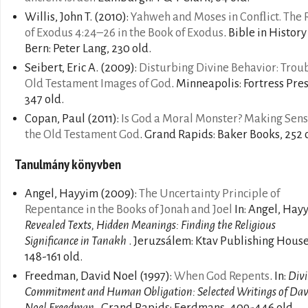
Willis, John T.
(2010):
Yahweh and Moses in Conﬂict. The 
of Exodus 4:24–26 in the Book of Exodus
. Bible in History
Bern: Peter Lang, 230 old.
Seibert, Eric A.
(2009):
Disturbing Divine Behavior: Trou
Old Testament Images of God
. Minneapolis: Fortress Pres
347 old.
Copan, Paul
(2011):
Is God a Moral Monster? Making Sens
the Old Testament God
. Grand Rapids: Baker Books, 252 
Tanulmány könyvben
Angel, Hayyim
(2009):
The Uncertainty Principle of
Repentance in the Books of Jonah and Joel
In: Angel, Hay
Revealed Texts, Hidden Meanings: Finding the Religious
Significance in Tanakh
. Jeruzsálem: Ktav Publishing House
148-161 old.
Freedman, David Noel
(1997):
When God Repents
. In:
Div
Commitment and Human Obligation: Selected Writings of Dav
Noel Freedman
. Grand Rapids: Eerdmans, 409-446 old.