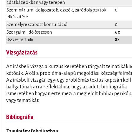
adatbázisokban vagy terepen
Szemináriumi dolgozatok, esszék, záródolgozatok
0
elkészítése
Személyre szabott konzultáció
0
Szorgalmi idő összesen
60
Összesített idő
88
Vizsgáztatás
Az írásbeli vizsga a kurzus keretében tárgyalt tematikákh
kötődik. A cél a probléma-alapú megoldási készség felmé
Az írásbeli vizsgán egy-egy problémás textus kapcsán kell
hallgatónak arra reflektálnia, hogy az adott bibliográfia
ismeretében hogyan értelmezi a megjelölt bibliai perikóp
vagy tematikát.
Bibliográfia
Tanulmány folyóiratban