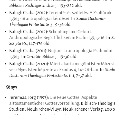
Biblische Rechtsgeschichte
5., 193-222 old.
Balogh Csaba
(2012):
Teremtés és születés. A Zsoltárok
139:13-16 antropológiai kérdései
. In:
Studia Doctorum
Theologiae Protestantis
3., 9-36 old.
Balogh Csaba
(2012):
Schöpfung und Geburt.
Anthropologische Begrifflichkeit in Psalm 139,13-16
. In:
S
Scripta
10., 147-176 old.
Balogh Csaba
(2011):
Noțiuni la antropologia Psalmului
139:13
. In:
Cercetări Biblice
5., 19-30 old.
Balogh Csaba
(2020):
Miért akarta megölni Isten Mózest
veszélyes Isten képzete az Exodus 4,24–26-ban
. In:
Studi
Doctorum Theologiae Protestantis
11.1, 7-37 old.
Könyv
Jeremias, Jörg
(1997):
Die Reue Gottes. Aspekte
alttestamentlicher Gottesvorstellung
. Biblisch-Theologi
Studien . Neukirchen-Vluyn: Neukirchener Verlag, 200 o