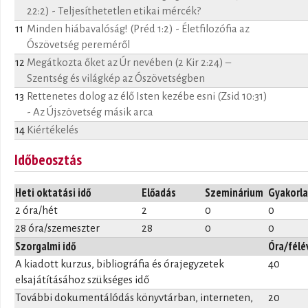
22:2) - Teljesíthetetlen etikai mércék?
11
Minden hiábavalóság! (Préd 1:2) - Életfilozófia az
Ószövetség pereméről
12
Megátkozta őket az Úr nevében (2 Kir 2:24) –
Szentség és világkép az Ószövetségben
13
Rettenetes dolog az élő Isten kezébe esni (Zsid 10:31)
- Az Újszövetség másik arca
14
Kiértékelés
Időbeosztás
Heti oktatási idő
Előadás
Szeminárium
Gyakorla
2 óra/hét
2
0
0
28 óra/szemeszter
28
0
0
Szorgalmi idő
Óra/félé
A kiadott kurzus, bibliográfia és órajegyzetek
40
elsajátításához szükséges idő
További dokumentálódás könyvtárban, interneten,
20