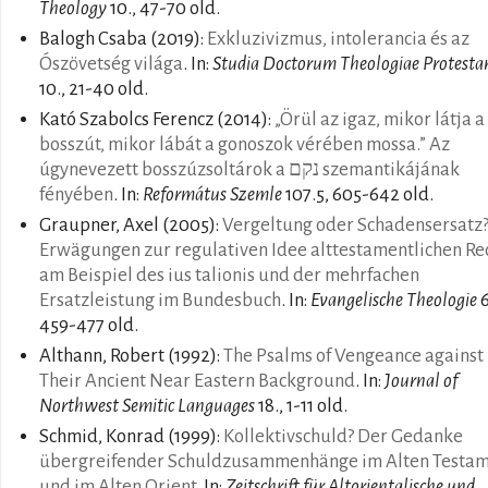
Theology
10., 47-70 old.
Balogh Csaba
(2019):
Exkluzivizmus, intolerancia és az
Ószövetség világa
. In:
Studia Doctorum Theologiae Protestan
10., 21-40 old.
Kató Szabolcs Ferencz
(2014):
„Örül az igaz, mikor látja a
bosszút, mikor lábát a gonoszok vérében mossa.” Az
úgynevezett bosszúzsoltárok a נקם szemantikájának
fényében
. In:
Református Szemle
107.5, 605-642 old.
Graupner, Axel
(2005):
Vergeltung oder Schadensersatz
Erwägungen zur regulativen Idee alttestamentlichen Re
am Beispiel des ius talionis und der mehrfachen
Ersatzleistung im Bundesbuch
. In:
Evangelische Theologie
6
459-477 old.
Althann, Robert
(1992):
The Psalms of Vengeance against
Their Ancient Near Eastern Background
. In:
Journal of
Northwest Semitic Languages
18., 1-11 old.
Schmid, Konrad
(1999):
Kollektivschuld? Der Gedanke
übergreifender Schuldzusammenhänge im Alten Testa
und im Alten Orient
. In:
Zeitschrift für Altorientalische und