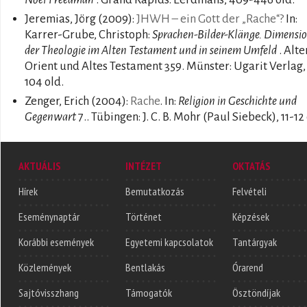
Jeremias, Jörg
(2009):
JHWH – ein Gott der „Rache“?
In:
Karrer-Grube, Christoph:
Sprachen-Bilder-Klänge. Dimensi
der Theologie im Alten Testament und in seinem Umfeld
. Alte
Orient und Altes Testament 359. Münster: Ugarit Verlag,
104 old.
Zenger, Erich
(2004):
Rache
. In:
Religion in Geschichte und
Gegenwart
7.. Tübingen: J. C. B. Mohr (Paul Siebeck), 11-12
AKTUÁLIS
INTÉZET
OKTATÁS
Hírek
Bemutatkozás
Felvételi
Eseménynaptár
Történet
Képzések
Korábbi események
Egyetemi kapcsolatok
Tantárgyak
Közlemények
Bentlakás
Órarend
Sajtóvisszhang
Támogatók
Ösztöndíjak