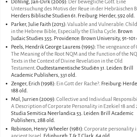
Döhling, Jan-Dirk
(2009):
Der bewegliche Gott. Eine
Untersuchung des Motivs der Reue in der Hebräischen B
Herders Biblische Studien 61. Freiburg: Herder, 592 old.
Parker, Julie Faith
(2013):
Valuable and Vulnerable: Chil
in the Hebrew Bible, Especially the Elisha Cycle
. Brown
Judaic Studies 355. Providence: Brown University, 91-101 
Peels, Hendrik George Laurens
(1995):
The vengeance of 
The Meaning of the Root NQM and the Function of the N
Texts in the Context of Divine Revelation in the Old
Testament
. Oudtestamentische Studiën 31. Leiden: Brill
Academic Publishers, 331 old.
Zenger, Erich
(1998):
Ein Gott der Rache?
. Freiburg: Herde
188 old.
Mol, Jurrien
(2009):
Collective and Individual Responsibi
A Description of Corporate Personality in Ezekiel 18 and
Studia Semitica Neerlandica 53. Leiden: Brill Academic
Publishers, 288 old.
Robinson, Henry Wheeler
(1981):
Corporate personality i
ancient Israel
. Edinburgh: T & T Clark, 64 old.