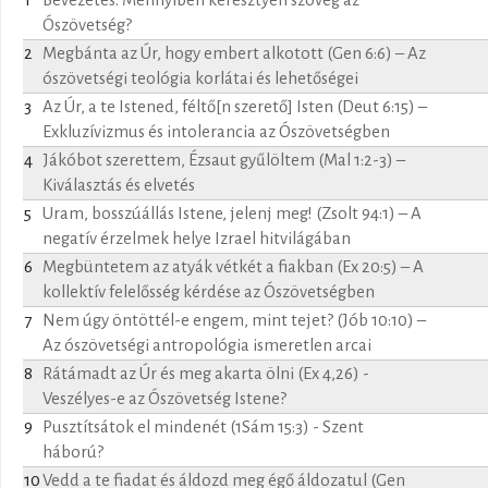
1
Bevezetés. Mennyiben keresztyén szöveg az
Ószövetség?
2
Megbánta az Úr, hogy embert alkotott (Gen 6:6) – Az
ószövetségi teológia korlátai és lehetőségei
3
Az Úr, a te Istened, féltő[n szerető] Isten (Deut 6:15) –
Exkluzívizmus és intolerancia az Ószövetségben
4
Jákóbot szerettem, Ézsaut gyűlöltem (Mal 1:2-3) –
Kiválasztás és elvetés
5
Uram, bosszúállás Istene, jelenj meg! (Zsolt 94:1) – A
negatív érzelmek helye Izrael hitvilágában
6
Megbüntetem az atyák vétkét a fiakban (Ex 20:5) – A
kollektív felelősség kérdése az Ószövetségben
7
Nem úgy öntöttél-e engem, mint tejet? (Jób 10:10) –
Az ószövetségi antropológia ismeretlen arcai
8
Rátámadt az Úr és meg akarta ölni (Ex 4,26) -
Veszélyes-e az Ószövetség Istene?
9
Pusztítsátok el mindenét (1Sám 15:3) - Szent
háború?
10
Vedd a te fiadat és áldozd meg égő áldozatul (Gen