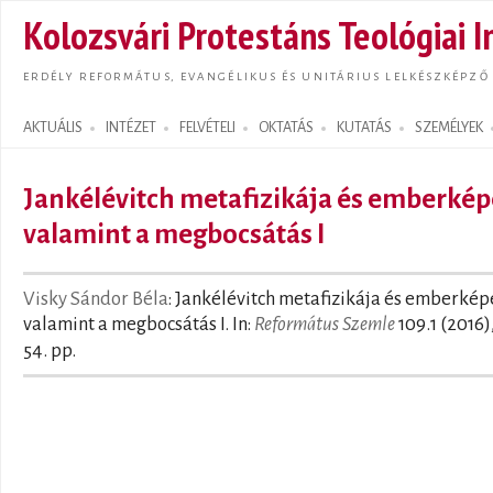
Ugrás
Kolozsvári Protestáns Teológiai I
tarta
ERDÉLY REFORMÁTUS, EVANGÉLIKUS ÉS UNITÁRIUS LELKÉSZKÉPZŐ
AKTUÁLIS
INTÉZET
FELVÉTELI
OKTATÁS
KUTATÁS
SZEMÉLYEK
Search form
Jankélévitch metafizikája és emberkép
valamint a megbocsátás I
Visky Sándor Béla
: Jankélévitch metafizikája és emberkép
valamint a megbocsátás I. In:
Református Szemle
109.1 (2016)
54. pp.