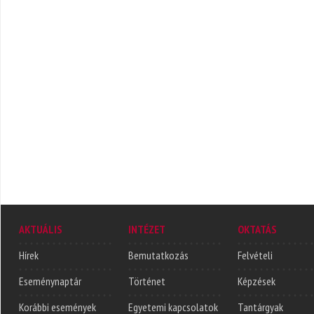
AKTUÁLIS
INTÉZET
OKTATÁS
Hírek
Bemutatkozás
Felvételi
Eseménynaptár
Történet
Képzések
Korábbi események
Egyetemi kapcsolatok
Tantárgyak