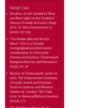
Balogh Csaba
Shadows on the Sundial of Ahaz
and New Light on the Troubled
History of Isaiah 38:8 and 2 Kings
20:11
. In:
Vetus Testamentum
73
(2023), 327-359
"Tisztátalan ajkú nép között
lakom." (Ézs 6,5) Ézsaiás
teológiájának kevésbé ismert
vonatkozásai
. In:
Praeceptor
historiae ecclesiasticae. Tanulmányok
Buzogány Dezső 65. születésnapjára
(2022), 50-76
Review of Charlesworth, James H.
(ed.), The Unperceived Continuity
of Isaiah. Jewish and Christian
Texts in Contexts and Related
Studies 28. London: T&T Clark,
2019
. In:
Review of Biblical Literature
(2020), 1-6
The Problem with Isaiah's So-