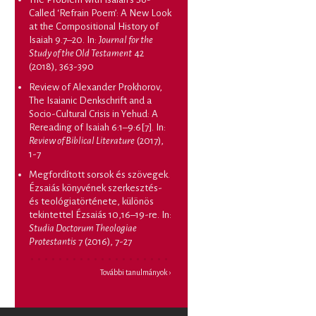
Called ‘Refrain Poem’: A New Look
at the Compositional History of
Isaiah 9.7–20
. In:
Journal for the
Study of the Old Testament
42
(2018), 363-390
Review of Alexander Prokhorov,
The Isaianic Denkschrift and a
Socio-Cultural Crisis in Yehud: A
Rereading of Isaiah 6:1–9:6[7]
. In:
Review of Biblical Literature
(2017),
1-7
Megfordított sorsok és szövegek.
Ézsaiás könyvének szerkesztés-
és teológiatörténete, különös
tekintettel Ézsaiás 10,16–19-re
. In:
Studia Doctorum Theologiae
Protestantis
7 (2016), 7-27
További tanulmányok ›