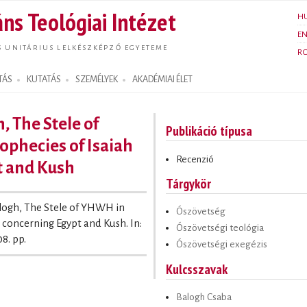
Ugrás a
ns Teológiai Intézet
H
tartalomra
E
S UNITÁRIUS LELKÉSZKÉPZŐ EGYETEME
R
TÁS
KUTATÁS
SZEMÉLYEK
AKADÉMIAI ÉLET
, The Stele of
Publikáció típusa
ophecies of Isaiah
Recenzió
t and Kush
Tárgykör
alogh, The Stele of YHWH in
Ószövetség
0 concerning Egypt and Kush. In:
Ószövetségi teológia
8. pp.
Ószövetségi exegézis
Kulcsszavak
Balogh Csaba