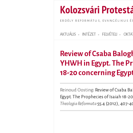
Kolozsvári Protestá
ERDÉLY REFORMÁTUS, EVANGÉLIKUS É
AKTUÁLIS
INTÉZET
FELVÉTELI
OKTA
Search form
Review of Csaba Balogh
YHWH in Egypt. The Pr
18-20 concerning Egyp
Reinoud Oosting
: Review of Csaba B
Egypt. The Prophecies of Isaiah 18-2
Theologia Reformata
55.4 (2012), 407-40