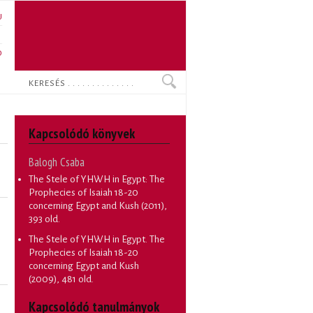
U
N
O
Keresés
Kapcsolódó könyvek
Balogh Csaba
The Stele of YHWH in Egypt: The
Prophecies of Isaiah 18-20
concerning Egypt and Kush
(2011),
393 old.
The Stele of YHWH in Egypt. The
Prophecies of Isaiah 18-20
concerning Egypt and Kush
(2009), 481 old.
Kapcsolódó tanulmányok