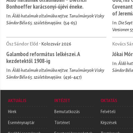
Bonhoeffer karácsonyi-újévi éneke.
Covenant.
of Jeremi
In:
Áldó hatalmak oltalmába rejtve. Tanulmányok Visky
Sándor Béla 65. születésnapjára.
(54-65)
In:
Die Sept
Versionen
5
Ősz Sándor Előd
∙ Kolozsvár 2026
Kovács Sá
Galambod református lelkészei. A
Jókai Mór
kezdetektől 1908-ig
In:
Áldó ha
In:
Áldó hatalmak oltalmába rejtve. Tanulmányok Visky
Sándor Béla
Sándor Béla 65. születésnapjára.
(436-447)
AKTUÁLIS
INTÉZET
OKTATÁS
Hírek
Bemutatkozás
Felvételi
Eseménynaptár
Történet
Képzések