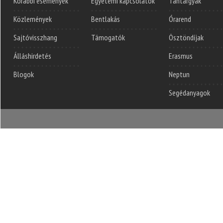
Korábbi események
Egyetemi kapcsolatok
Tantárgyak
Közlemények
Bentlakás
Órarend
Sajtóvisszhang
Támogatók
Ösztöndíjak
Álláshirdetés
Erasmus
Blogok
Neptun
Segédanyagok