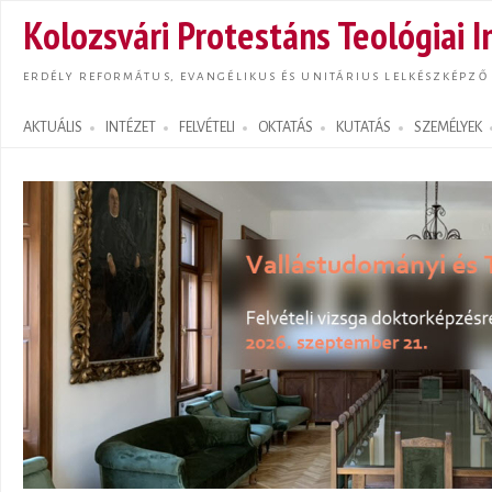
Ugrás
Kolozsvári Protestáns Teológiai I
tarta
ERDÉLY REFORMÁTUS, EVANGÉLIKUS ÉS UNITÁRIUS LELKÉSZKÉPZŐ
AKTUÁLIS
INTÉZET
FELVÉTELI
OKTATÁS
KUTATÁS
SZEMÉLYEK
Search form