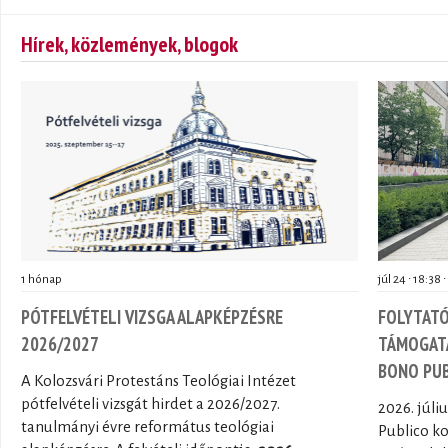
Hírek, közlemények, blogok
1 hónap
júl 24 ∙ 18:38 ∙
PÓTFELVÉTELI VIZSGA ALAPKÉPZÉSRE
FOLYTATÓ
2026/2027
TÁMOGATÁ
BONO PU
A Kolozsvári Protestáns Teológiai Intézet
pótfelvételi vizsgát hirdet a 2026/2027.
2026. júli
tanulmányi évre református teológiai
Publico k