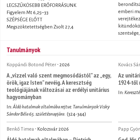
berondítsá
LEGSZŰKÖSEBB ERŐFORRÁSUNK
emberi mun
Figyelem Mt 6,25–33
verejtékez
SZÉPSÉGE ELŐTT
kitündökö
Megszöktetettségben Zsolt 27,4
szentsége,
Tanulmányok
Koppándi Botond Péter
∙ 2026
Kovács Sá
A „vízzel való szent megmosódástól” az „egy,
Az unitár
örök, igaz Isten” nevéig. A keresztség
1924-től 
teológiájának változásai az erdélyi unitárius
In:
Kereszt
hagyományban
In:
Áldó hatalmak oltalmába rejtve. Tanulmányok Visky
Sándor Béla 65. születésnapjára.
(324-344)
Benkő Timea
∙ Kolozsvár 2026
Papp Györ
Áldó hatalmak oltalmában – Dietrich
God, His