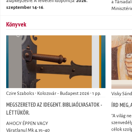
alapképzésre. A felvételi időpontja:
2026.
a Társadal
szeptember 14-16
.
Minisztéri
Könyvek
Czire Szabolcs ∙ Kolozsvár - Budapest 2026 ∙ 1 pp.
Visky Sánd
MEGSZERETED AZ IDEGENT. BIBLIAÓLVASATOK -
ÍRD MEG,
LÉTTÜKÖR.
"A világ n
szenvedély
AHOGY ÉPPEN VAGY
célok szol
Váratlanul Mk 4,35–40