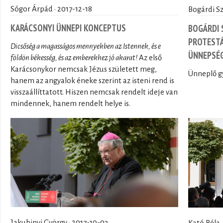
Sógor Árpád · 2017-12-18
Bogárdi Sz
KARÁCSONYI ÜNNEPI KONCEPTUS
BOGÁRDI 
PROTESTÁ
Dicsőség a magasságos mennyekben az Istennek, és e
ÜNNEPSÉ
földön békesség, és az emberekhez jó akarat!
Az első
Karácsonykor nemcsak Jézus született meg,
Ünneplő g
hanem az angyalok éneke szerint az isteni rend is
visszaállíttatott. Hiszen nemcsak rendelt ideje van
mindennek, hanem rendelt helye is.
Jakubinyi György · 2017-10-03
Kató Béla 