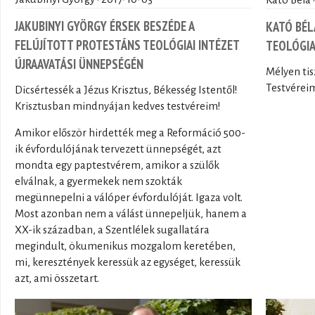
JAKUBINYI GYÖRGY ÉRSEK BESZÉDE A
KATÓ BÉL
FELÚJÍTOTT PROTESTÁNS TEOLÓGIAI INTÉZET
TEOLÓGIA
ÚJRAAVATÁSI ÜNNEPSÉGÉN
Mélyen tis
Testvérei
Dicsértessék a Jézus Krisztus, Békesség Istentől!
Krisztusban mindnyájan kedves testvéreim!
Amikor először hirdették meg a Reformáció 500-
ik évfordulójának tervezett ünnepségét, azt
mondta egy paptestvérem, amikor a szülők
elválnak, a gyermekek nem szokták
megünnepelni a válóper évfordulóját. Igaza volt.
Most azonban nem a válást ünnepeljük, hanem a
XX-ik században, a Szentlélek sugallatára
megindult, ökumenikus mozgalom keretében,
mi, keresztények keressük az egységet, keressük
azt, ami összetart.