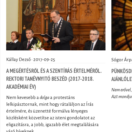
Kállay Dezső · 2017-09-25
Sógor Árpá
A MEGÉRTÉSRŐL ÉS A SZENTÍRÁS ÉRTELMÉRŐL.
PÜNKÖSDI
REKTORI TANÉVNYITÓ BESZÉD (2017-2018.
AJÁNLÓLE
AKADÉMIAI ÉV)
Nem erővel,
Azt mondja 
Nem kevesebb a
dolga
a protestáns
lelkipásztornak, mint hogy rátaláljon az Írás
értelmére, és üzenetté formálva lényeges
közlésként közvetítse az isteni gondolatot az
eligazításra, a jobb, igazabb élet megtalálására
váró híveknek.