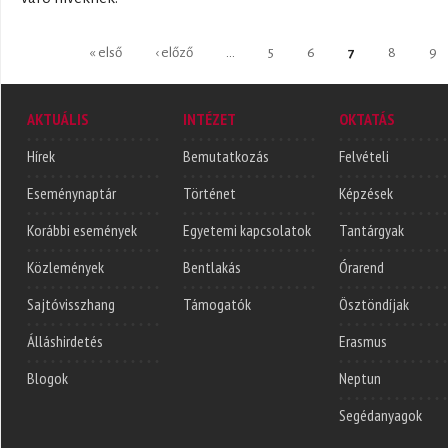
Oldalak
« első
‹ előző
…
5
6
7
8
9
AKTUÁLIS
INTÉZET
OKTATÁS
Hírek
Bemutatkozás
Felvételi
Eseménynaptár
Történet
Képzések
Korábbi események
Egyetemi kapcsolatok
Tantárgyak
Közlemények
Bentlakás
Órarend
Sajtóvisszhang
Támogatók
Ösztöndíjak
Álláshirdetés
Erasmus
Blogok
Neptun
Segédanyagok