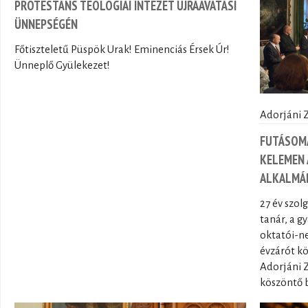
PROTESTÁNS TEOLÓGIAI INTÉZET ÚJRAAVATÁSI
ÜNNEPSÉGÉN
Főtiszteletű Püspök Urak! Eminenciás Érsek Úr!
Ünneplő Gyülekezet!
Adorjáni Z
FUTÁSOM
KELEMEN 
ALKALMÁ
27 év szol
tanár, a g
oktatói-ne
évzárót k
Adorjáni 
köszöntő 