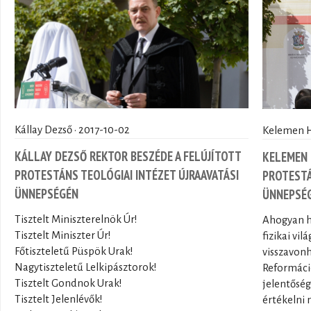
Kállay Dezső · 2017-10-02
Kelemen H
KÁLLAY DEZSŐ REKTOR BESZÉDE A FELÚJÍTOTT
KELEMEN 
PROTESTÁNS TEOLÓGIAI INTÉZET ÚJRAAVATÁSI
PROTESTÁ
ÜNNEPSÉGÉN
ÜNNEPSÉ
Tisztelt Miniszterelnök Úr!
Ahogyan hí
Tisztelt Miniszter Úr!
fizikai vi
Főtiszteletű Püspök Urak!
visszavonh
Nagytiszteletű Lelkipásztorok!
Reformáció
Tisztelt Gondnok Urak!
jelentőség
Tisztelt Jelenlévők!
értékelni 