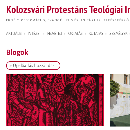
Ugrás
Kolozsvári Protestáns Teológiai I
tarta
ERDÉLY REFORMÁTUS, EVANGÉLIKUS ÉS UNITÁRIUS LELKÉSZKÉPZŐ
AKTUÁLIS
INTÉZET
FELVÉTELI
OKTATÁS
KUTATÁS
SZEMÉLYEK
Search form
Blogok
+ Új előadás hozzáadása